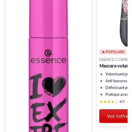
🔥 POPULAIRE
ESSENCE COSMETI
Mascara volumis
＋
Volumisant
pour 
＋
Anti-bavures
po
＋
Définissant
pour
＋
Pratique avec u
★★★★★
★★★★★
4/5
—
1
Voir l'offre