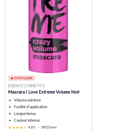
🔥 POPULAIRE
ESSENCE COSMETICS
Mascara I Love Extreme Volume Noir
＋
Volume extrême
＋
Facilité d'application
＋
Longue tenue
＋
Couleur intense
★★★★★
★★★★★
4,3/5
—
30722 avis