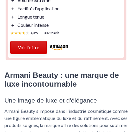
＋
Volume extrême
＋
Facilité d'application
＋
Longue tenue
＋
Couleur intense
★★★★★
★★★★★
4,3/5
—
30722 avis
Voir l'offre
Armani Beauty : une marque de
luxe incontournable
Une image de luxe et d'élégance
Armani Beauty s'impose dans l'industrie cosmétique comme
une figure emblématique du luxe et du raffinement. Avec ses
produits soignés, la marque offre des solutions pour sublimer