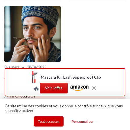
•
Eyeliners
28/04/2025
L'art du khôl pour homme : une
Mascara Kill Lash Superproof Clio
tradition revisitée
🔥
Voir l'offre
À lire aussi
Ce site utilise des cookies et vous donne le contrôle sur ceux que vous
souhaitez activer
Tout accepter
Personnaliser