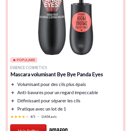
🔥 POPULAIRE
ESSENCE COSMETICS
Mascara volumisant Bye Bye Panda Eyes
＋
Volumisant
pour des cils plus épais
＋
Anti-bavures
pour un regard impeccable
＋
Définissant
pour séparer les cils
＋
Pratique avec un
lot de 1
★★★★★
★★★★★
4/5
—
11454 avis