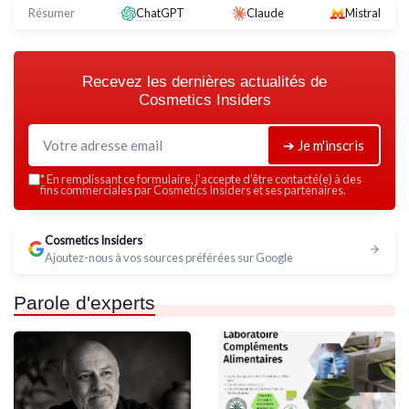
Résumer
ChatGPT
Claude
Mistral
Recevez les dernières actualités de
Cosmetics Insiders
➔ Je m'inscris
*
En remplissant ce formulaire, j’accepte d’être contacté(e) à des
fins commerciales par Cosmetics Insiders et ses partenaires.
Cosmetics Insiders
Ajoutez-nous à vos sources préférées sur Google
Parole d'experts