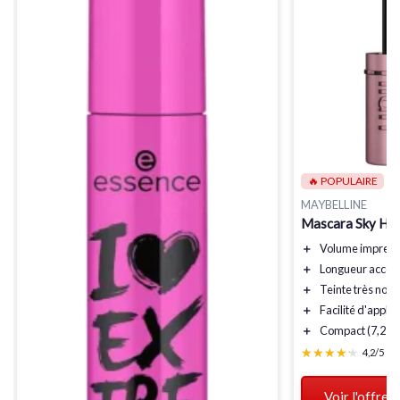
🔥 POPULAIRE
MAYBELLINE
Mascara Sky High
＋
Volume
impress
＋
Longueur
accen
＋
Teinte
très noir
＋
Facilité d'applic
＋
Compact
(7,2 ml
★★★★★
★★★★★
4,2/5
—
Voir l'offre