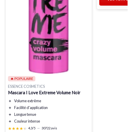
🔥 POPULAIRE
ESSENCE COSMETICS
Mascara I Love Extreme Volume Noir
＋
Volume extrême
＋
Facilité d'application
＋
Longue tenue
＋
Couleur intense
★★★★★
★★★★★
4,3/5
—
30722 avis