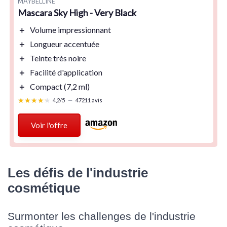
MAYBELLINE
Mascara Sky High - Very Black
＋
Volume
impressionnant
＋
Longueur
accentuée
＋
Teinte
très noire
＋
Facilité d'application
＋
Compact
(7,2 ml)
★★★★★
★★★★★
4,2/5
—
47211 avis
Voir l'offre
Les défis de l'industrie
cosmétique
Surmonter les challenges de l'industrie