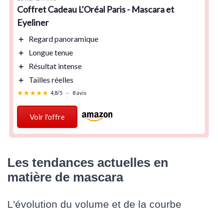
Coffret Cadeau L'Oréal Paris - Mascara et
Eyeliner
＋
Regard panoramique
＋
Longue tenue
＋
Résultat intense
＋
Tailles réelles
★★★★★
★★★★★
4,8/5
—
8 avis
Voir l'offre
Les tendances actuelles en
matière de mascara
L'évolution du volume et de la courbe