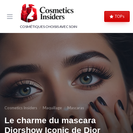
Panneau de gestion des cookies
TOPs
COSMÉTIQUES CHOISIS AVEC SOIN
Cosmetics Insiders
Maquillage
Mascaras
Le charme du mascara
→ Je rejoins le club
Diorshow Iconic de Dior
→ Je m'inscris