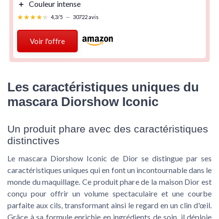
＋
Couleur intense
★★★★★
★★★★★
4,3/5
—
30722 avis
Voir l'offre
Les caractéristiques uniques du
mascara Diorshow Iconic
Un produit phare avec des caractéristiques
distinctives
Le mascara Diorshow Iconic de Dior se distingue par ses
caractéristiques uniques qui en font un incontournable dans le
monde du maquillage. Ce produit phare de la maison Dior est
conçu pour offrir un volume spectaculaire et une courbe
parfaite aux cils, transformant ainsi le regard en un clin d'œil.
Grâce à sa formule enrichie en ingrédients de soin, il déploie