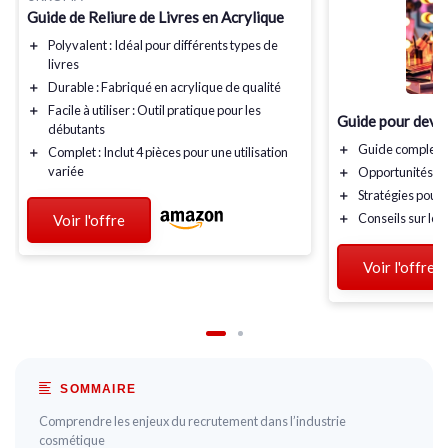
Guide de Reliure de Livres en Acrylique
＋
Polyvalent
: Idéal pour différents types de
livres
＋
Durable
: Fabriqué en acrylique de qualité
＋
Facile à utiliser
: Outil pratique pour les
Guide pour deven
débutants
＋
Guide
complet
p
＋
Complet
: Inclut 4 pièces pour une utilisation
variée
＋
Opportunités
de
＋
Stratégies
pour 
＋
Conseils
sur le 
Voir l'offre
Voir l'offre
SOMMAIRE
Comprendre les enjeux du recrutement dans l’industrie
cosmétique