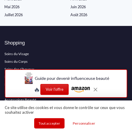
Mai 2026
Juin 2026
Juillet 2026
Août 2026
Shopping
Soins du Visage
Soins du Corps
Soins des Cheveux
Maquillage
Guide pour devenir influenceuse beauté
Parfums
🔥
Voir l'offre
Soins Solaires
Accessoires Beauté
Produits Naturels et Bio
Ce site utilise des cookies et vous donne le contrôle sur ceux que vous
souhaitez activer
Appareils de soin du visage
Appareils esthétiques corps
Tout accepter
Personnaliser
Épilation et lumière pulsée