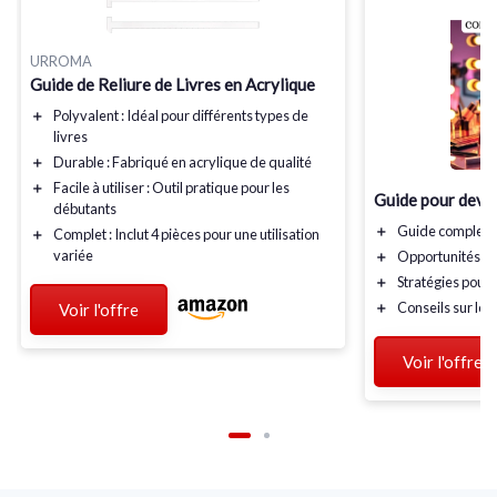
URROMA
Guide de Reliure de Livres en Acrylique
＋
Polyvalent
: Idéal pour différents types de
livres
＋
Durable
: Fabriqué en acrylique de qualité
＋
Facile à utiliser
: Outil pratique pour les
Guide pour deven
débutants
＋
Guide
complet
p
＋
Complet
: Inclut 4 pièces pour une utilisation
variée
＋
Opportunités
de
＋
Stratégies
pour 
＋
Conseils
sur le 
Voir l'offre
Voir l'offre