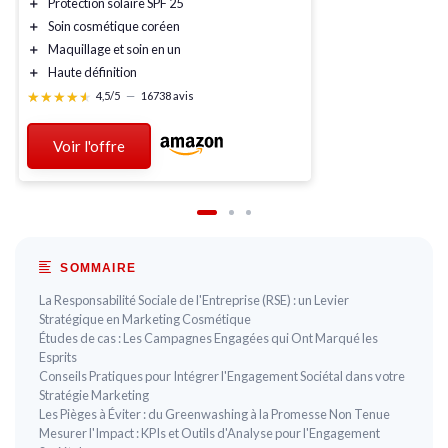
＋
Protection solaire
SPF 25
＋
Soin cosmétique
coréen
＋
Maquillage
et soin en un
＋
Haute définition
★★★★★
★★★★★
4,5/5
—
16738 avis
Voir l'offre
SOMMAIRE
La Responsabilité Sociale de l'Entreprise (RSE) : un Levier
Stratégique en Marketing Cosmétique
Études de cas : Les Campagnes Engagées qui Ont Marqué les
Esprits
Conseils Pratiques pour Intégrer l'Engagement Sociétal dans votre
Stratégie Marketing
Les Pièges à Éviter : du Greenwashing à la Promesse Non Tenue
Mesurer l'Impact : KPIs et Outils d'Analyse pour l'Engagement