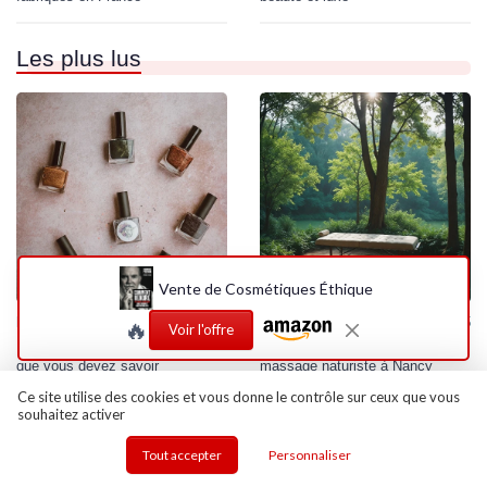
Les plus lus
Vente de Cosmétiques Éthique
•
•
Maquillage Bio
12/06/2025
Soins Capillaires Bio
12/06/2025
🔥
Voir l'offre
Marlay cosmetics avis : tout ce
Plongez dans l'univers du
que vous devez savoir
massage naturiste à Nancy
Ce site utilise des cookies et vous donne le contrôle sur ceux que vous
souhaitez activer
Tout accepter
Personnaliser