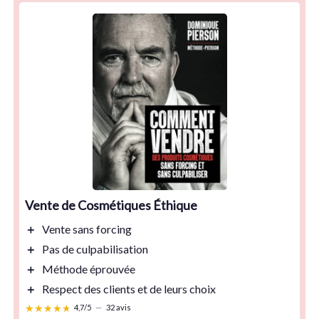
Vente de Cosmétiques Éthique
＋
Vente sans
forcing
＋
Pas de
culpabilisation
＋
Méthode éprouvée
＋
Respect des clients et de leurs choix
★★★★★
★★★★★
4,7/5
—
32 avis