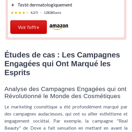
＋
Testé dermatologiquement
★★★★★
★★★★★
4,2/5
—
128280 avis
Voir l'offre
Études de cas : Les Campagnes
Engagées qui Ont Marqué les
Esprits
Analyse des Campagnes Engagées qui ont
Révolutionné le Monde des Cosmétiques
Le
marketing cosmétique
a été profondément marqué par
des campagnes audacieuses, qui ont su allier esthétisme et
engagement sociétal
. Par exemple, la campagne "Real
Beauty" de Dove a fait sensation en mettant en avant la