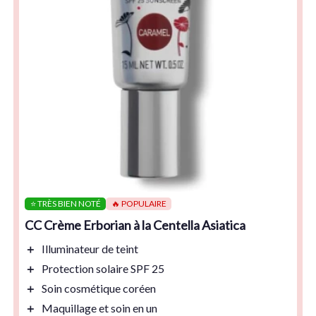
⭐ TRÈS BIEN NOTÉ
🔥 POPULAIRE
CC Crème Erborian à la Centella Asiatica
＋
Illuminateur
de teint
＋
Protection solaire
SPF 25
＋
Soin cosmétique
coréen
＋
Maquillage
et soin en un