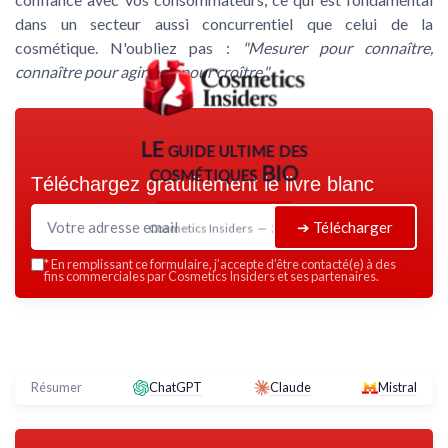
dans un secteur aussi concurrentiel que celui de la
cosmétique. N'oubliez pas :
"Mesurer pour connaître,
connaître pour agir, agir pour croître."
LE guide ultime des
cosmétiques BIO
Téléchargez gratuitement le livre blanc
➔ Télécharger
Cosmetics Insiders — 2026
*
En remplissant ce formulaire, j’accepte d’être contacté(e) à des
fins commerciales par Cosmetics Insiders et ses partenaires.
Résumer
ChatGPT
Claude
Mistral