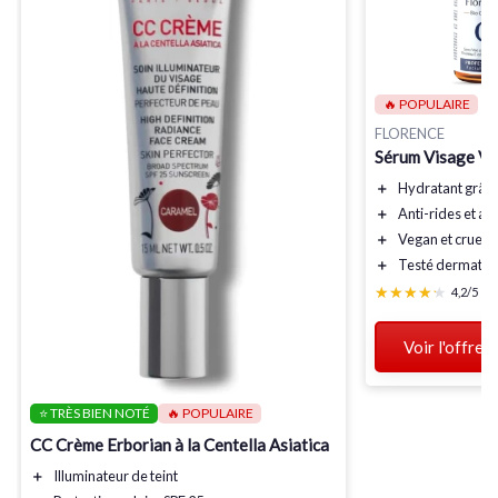
🔥 POPULAIRE
FLORENCE
Sérum Visage Vi
＋
Hydratant
grâce
＋
Anti-rides
et
ant
＋
Vegan
et
cruelty
＋
Testé dermatol
★★★★★
★★★★★
4,2/5
—
Voir l'offre
⭐ TRÈS BIEN NOTÉ
🔥 POPULAIRE
CC Crème Erborian à la Centella Asiatica
＋
Illuminateur
de teint