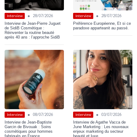
•
•
28/07/2026
28/07/2026
Interview
Interview
Interview de Jean-Pierre Juguet
Préférence Européenne, Et si ce
de SidiB Cosmétique :
paradoxe apparteanit au passé.
Réinventer la routine beauté
après 40 ans : l’approche SidiB
•
•
08/07/2026
03/07/2026
Interview
Interview
Interview de Jean-Baptiste
Interview de Agathe Vacca de
Garcin de Bivouak : Soins
June Marketing : Les nouveaux
cosmétiques pour hommes
enjeux marketing du secteur
fabriqués en France
beauté et luxe