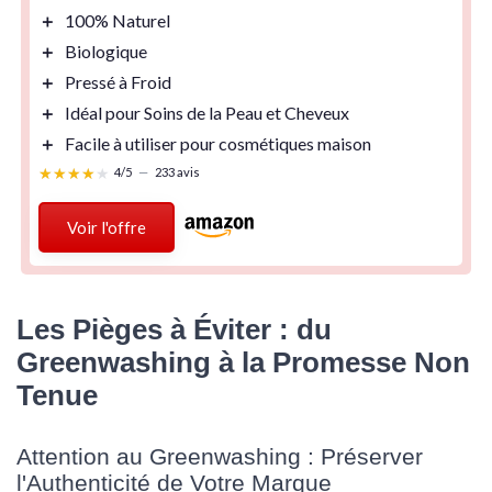
＋
100% Naturel
＋
Biologique
＋
Pressé à Froid
＋
Idéal pour Soins de la Peau et Cheveux
＋
Facile à utiliser pour cosmétiques maison
★★★★★
★★★★★
4/5
—
233 avis
Voir l'offre
Les Pièges à Éviter : du
Greenwashing à la Promesse Non
Tenue
Attention au Greenwashing : Préserver
l'Authenticité de Votre Marque