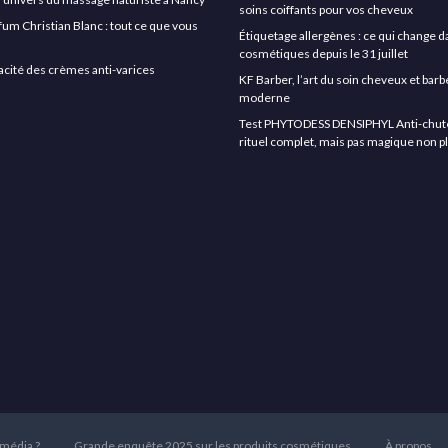
soins coiffants pour vos cheveux
rfum Christian Blanc : tout ce que vous
Étiquetage allergènes : ce qui change d
cosmétiques depuis le 31 juillet
icacité des crèmes anti-varices
KF Barber, l’art du soin cheveux et ba
moderne
Test PHYTODESS DENSIPHYL Anti-chute 
rituel complet, mais pas magique non p
 média ?
Grande enquête 2025 sur les produits cosmétiques
À propos