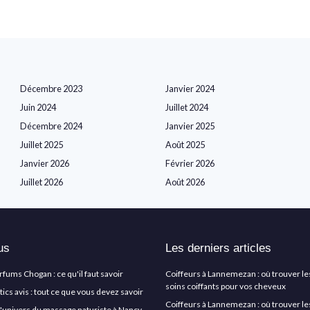
Décembre 2023
Janvier 2024
Juin 2024
Juillet 2024
Décembre 2024
Janvier 2025
Juillet 2025
Août 2025
Janvier 2026
Février 2026
Juillet 2026
Août 2026
us
Les derniers articles
arfums Chogan : ce qu'il faut savoir
Coiffeurs à Lannemezan : où trouver le
soins coiffants pour vos cheveux
cs avis : tout ce que vous devez savoir
Coiffeurs à Lannemezan : où trouver le
l'univers du massage naturiste à Nancy