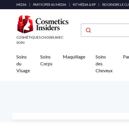
Panneau de gestion des cookies
MEDIA
|
PARTICIPER AU MEDIA
|
KIT MÉDIA & RP
|
REJOINDRE LE C
COSMÉTIQUES CHOISIS AVEC
SOIN
Soins
Soins
Maquillage
Soins
Pa
du
Corps
des
Visage
Cheveux