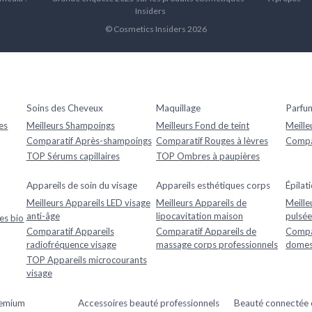
Insiders
© Cosmetics Insiders 2026
Soins des Cheveux
Maquillage
Parfu
es
Meilleurs Shampoings
Meilleurs Fond de teint
Meille
Comparatif Après-shampoings
Comparatif Rouges à lèvres
Compar
TOP Sérums capillaires
TOP Ombres à paupières
Appareils de soin du visage
Appareils esthétiques corps
Épilat
Meilleurs Appareils LED visage
Meilleurs Appareils de
Meille
anti-âge
lipocavitation maison
pulsée
es bio
Comparatif Appareils
Comparatif Appareils de
Compar
radiofréquence visage
massage corps professionnels
domes
TOP Appareils microcourants
visage
remium
Accessoires beauté professionnels
Beauté connectée et