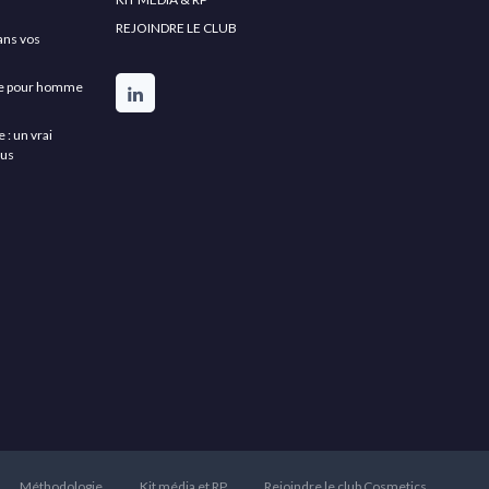
REJOINDRE LE CLUB
ans vos
rbe pour homme
: un vrai
lus
Méthodologie
Kit média et RP
Rejoindre le club Cosmetics