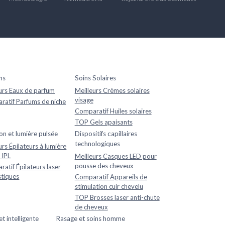
ms
Soins Solaires
urs Eaux de parfum
Meilleurs Crèmes solaires
visage
atif Parfums de niche
Comparatif Huiles solaires
TOP Gels apaisants
ion et lumière pulsée
Dispositifs capillaires
technologiques
urs Épilateurs à lumière
 IPL
Meilleurs Casques LED pour
pousse des cheveux
atif Épilateurs laser
tiques
Comparatif Appareils de
stimulation cuir chevelu
TOP Brosses laser anti-chute
de cheveux
 intelligente
Rasage et soins homme