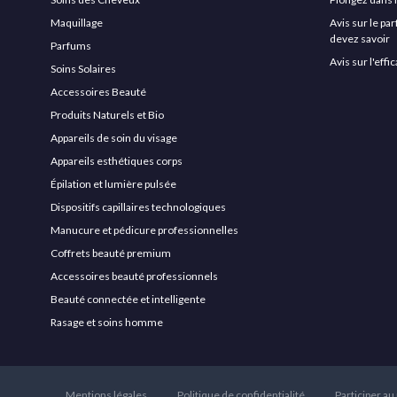
Maquillage
Avis sur le pa
devez savoir
Parfums
Avis sur l'eff
Soins Solaires
Accessoires Beauté
Produits Naturels et Bio
Appareils de soin du visage
Appareils esthétiques corps
Épilation et lumière pulsée
Dispositifs capillaires technologiques
Manucure et pédicure professionnelles
Coffrets beauté premium
Accessoires beauté professionnels
Beauté connectée et intelligente
Rasage et soins homme
Mentions légales
Politique de confidentialité
Participer au