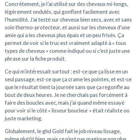
Concrètement, je l’ai utilisé sur des cheveux mi-longs,
légèrement ondulés, qui gonflent facilement avec
l’humidité. J’ai testé sur cheveux bien secs, avec et sans
soin thermo-protecteur, et aussi sur les cheveux d’une
amie qui a les cheveux plus épais et un peu frisés. Ça
permet de voir si le truc est vraiment adapté à « tous
types de cheveux » comme indiqué ou si c’est juste une
phrase sur la fiche produit.
Ce qui m’intéressait surtout : est-ce que ça lisse en un
seul passage, est-ce que ça crame les pointes, et est-ce
que le résultat tient la journée sans que ça regonfle au
bout de deux heures. Je ne cherchais pas forcément à
faire des boucles avec, mais j’ai quand même essayé
pour voir si le côté « lisseur boucleur » était réaliste ou
juste marketing.
Globalement, le ghd Gold fait le job niveau lissage,
même plutôt bien, mais ce n’est pas magique non plus.