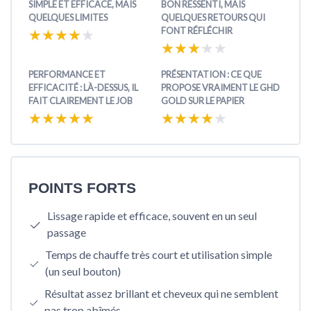
SIMPLE ET EFFICACE, MAIS
BON RESSENTI, MAIS
QUELQUES LIMITES
QUELQUES RETOURS QUI
FONT RÉFLÉCHIR
★★★★★
★★★★★
★★★★★
★★★★★
PERFORMANCE ET
PRÉSENTATION : CE QUE
EFFICACITÉ : LÀ-DESSUS, IL
PROPOSE VRAIMENT LE GHD
FAIT CLAIREMENT LE JOB
GOLD SUR LE PAPIER
★★★★★
★★★★★
★★★★★
★★★★★
POINTS FORTS
Lissage rapide et efficace, souvent en un seul
passage
Temps de chauffe très court et utilisation simple
(un seul bouton)
Résultat assez brillant et cheveux qui ne semblent
pas trop abîmés