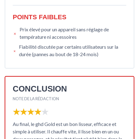
POINTS FAIBLES
Prix élevé pour un appareil sans réglage de
température ni accessoires
Fiabilité discutée par certains utilisateurs sur la
durée (pannes au bout de 18-24 mois)
CONCLUSION
NOTE DE LA RÉDACTION
★★★★★
★★★★★
Au final, le ghd Gold est un bon lisseur, efficace et
simple à utiliser. Il chauffe vite, il lisse bien en un ou
deux passages, et le résultat tient plutôt bien dans la