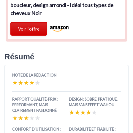
boucleur, design arrondi - Idéal tous types de
cheveux Noir
Voir l'offre
Résumé
NOTE DE LA RÉDACTION
★★★★★
★★★★★
RAPPORT QUALITÉ-PRIX :
DESIGN : SOBRE, PRATIQUE,
PERFORMANT, MAIS
MAIS SANS EFFET WAHOU
CLAIREMENT PAS DONNÉ
★★★★★
★★★★★
★★★★★
★★★★★
CONFORT D’UTILISATION :
DURABILITÉ ET FIABILITÉ :