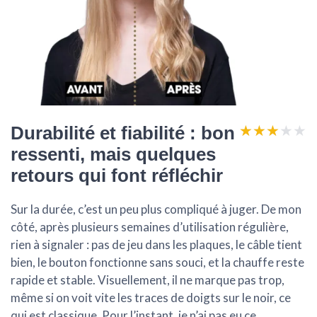
★★★★★
★★★★★
Durabilité et fiabilité : bon
ressenti, mais quelques
retours qui font réfléchir
Sur la durée, c’est un peu plus compliqué à juger. De mon
côté, après plusieurs semaines d’utilisation régulière,
rien à signaler : pas de jeu dans les plaques, le câble tient
bien, le bouton fonctionne sans souci, et la chauffe reste
rapide et stable. Visuellement, il ne marque pas trop,
même si on voit vite les traces de doigts sur le noir, ce
qui est classique. Pour l’instant, je n’ai pas eu ce