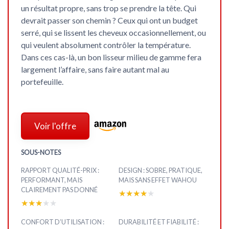
un résultat propre, sans trop se prendre la tête. Qui
devrait passer son chemin ? Ceux qui ont un budget
serré, qui se lissent les cheveux occasionnellement, ou
qui veulent absolument contrôler la température.
Dans ces cas-là, un bon lisseur milieu de gamme fera
largement l’affaire, sans faire autant mal au
portefeuille.
Voir l'offre
SOUS-NOTES
RAPPORT QUALITÉ-PRIX :
DESIGN : SOBRE, PRATIQUE,
PERFORMANT, MAIS
MAIS SANS EFFET WAHOU
CLAIREMENT PAS DONNÉ
★★★★★
★★★★★
★★★★★
★★★★★
CONFORT D’UTILISATION :
DURABILITÉ ET FIABILITÉ :