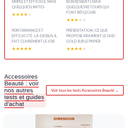
SIMPLE ET EFFICACE, MAIS
BON RESSENTI, MAIS
QUELQUES LIMITES
QUELQUES RETOURS QUI
FONT RÉFLÉCHIR
★★★★★
★★★★★
★★★★★
★★★★★
PERFORMANCE ET
PRÉSENTATION : CE QUE
EFFICACITÉ : LÀ-DESSUS, IL
PROPOSE VRAIMENT LE GHD
FAIT CLAIREMENT LE JOB
GOLD SUR LE PAPIER
★★★★★
★★★★★
★★★★★
★★★★★
Accessoires
Beauté : voir
nos autres
Voir tous les tests Accessoires Beauté →
tests et guides
d'achat