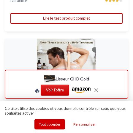
Durabilite
★★★★★
★★★★★
Lire le test produit complet
Lisseur GHD Gold
🔥
Voir l'offre
BLENDURA
Ce site utilise des cookies et vous donne le contrôle sur ceux que vous
souhaitez activer
Brosse Dos Douche Long Manche, Utilisation
Humide et Sèche B...
Tout accepter
Personnaliser
La brosse qui fait enfin le boulot sur les zones galère