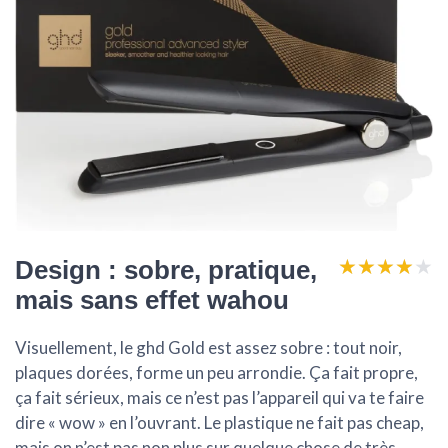
★★★★★
★★★★★
Design : sobre, pratique,
mais sans effet wahou
Visuellement, le ghd Gold est assez sobre : tout noir,
plaques dorées, forme un peu arrondie. Ça fait propre,
ça fait sérieux, mais ce n’est pas l’appareil qui va te faire
dire « wow » en l’ouvrant. Le plastique ne fait pas cheap,
mais on n’est pas non plus sur quelque chose de très