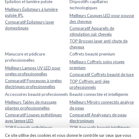
Épilation et lumière pulsée
Dispositifs capillaires
technologiques
Meilleurs Épilateurs à lumière
pulsée IPL
Meilleurs Casques LED pour pousse
des cheveux
Comparatif Épilateurs laser
domestiques
Comparatif Appareils de
stimulation cuir chevelu
TOP Brosses laser anti-chute de
cheveux
Manucure et pédicure
Coffrets beauté premium
professionnelles
Meilleurs Coffrets soins visage
premium
Meilleurs Lampes UV LED pour
ongles professionnelles
Comparatif Coffrets beauté de luxe
Comparatif Ponceuses à ongles
TOP Coffrets anti-âge
électriques professionnelles
professionnels
Accessoires beauté professionnels
Beauté connectée et intelligente
Meilleurs Tables de massage
Meilleurs Miroirs connectés analyse
pliantes professionnelles
de peau
Comparatif Loupes esthétiques
Comparatif Analyseurs de peau
avec lampe LED
électroniques
TOP Fauteuils esthétiques
TOP Appareils beauté intelligents
réglables
avec application mobile
Ce site utilise des cookies et vous donne le contrôle sur ceux que vous