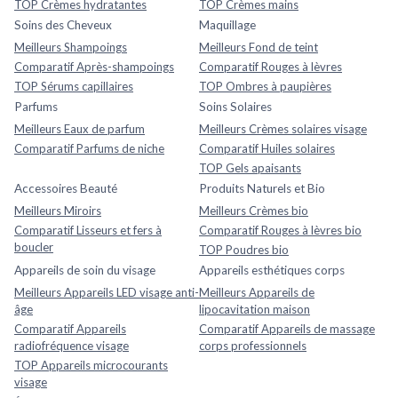
TOP Crèmes hydratantes
TOP Crèmes mains
Soins des Cheveux
Maquillage
Meilleurs Shampoings
Meilleurs Fond de teint
Comparatif Après-shampoings
Comparatif Rouges à lèvres
TOP Sérums capillaires
TOP Ombres à paupières
Parfums
Soins Solaires
Meilleurs Eaux de parfum
Meilleurs Crèmes solaires visage
Comparatif Parfums de niche
Comparatif Huiles solaires
TOP Gels apaisants
Accessoires Beauté
Produits Naturels et Bio
Meilleurs Miroirs
Meilleurs Crèmes bio
Comparatif Lisseurs et fers à
Comparatif Rouges à lèvres bio
boucler
TOP Poudres bio
Appareils de soin du visage
Appareils esthétiques corps
Meilleurs Appareils LED visage anti-
Meilleurs Appareils de
âge
lipocavitation maison
Comparatif Appareils
Comparatif Appareils de massage
radiofréquence visage
corps professionnels
TOP Appareils microcourants
visage