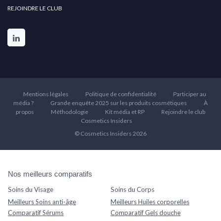
REJOINDRE LE CLUB
Mentions légales
Politique de confidentialité
Participer au
média ?
Grande enquête 2025 sur les produits cosmétiques
À
propos
Méthodologie
Kit média et RP
Rejoindre le club
Cosmetics Insiders
© Cosmetics Insiders 2026
Nos meilleurs comparatifs
Soins du Visage
Soins du Corps
Meilleurs Soins anti-âge
Meilleurs Huiles corporelles
Comparatif Sérums
Comparatif Gels douche