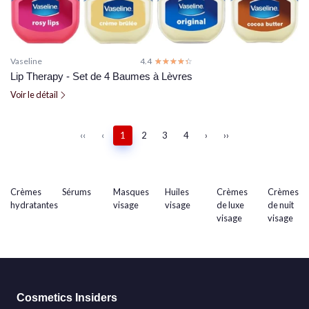
Vaseline
4.4
☆☆☆☆☆
★★★★★
Lip Therapy - Set de 4 Baumes à Lèvres
Voir le détail
‹‹
‹
1
2
3
4
›
››
Crèmes
Sérums
Masques
Huiles
Crèmes
Crèmes
hydratantes
visage
visage
de luxe
de nuit
visage
visage
Cosmetics Insiders