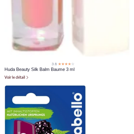
3.8
☆☆☆☆☆
★★★★★
Huda Beauty Silk Balm Baume 3 ml
Voir le détail