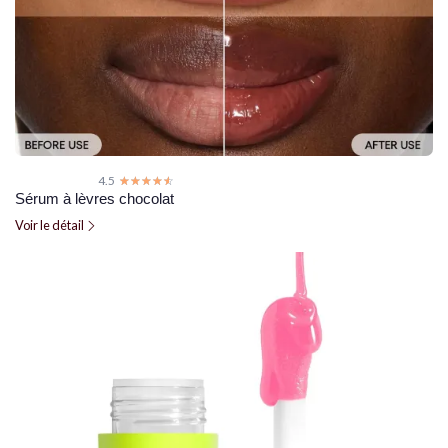
4.5
☆☆☆☆☆
★★★★★
Sérum à lèvres chocolat
Voir le détail