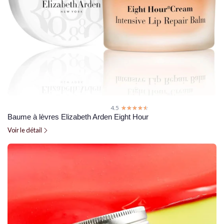
4.5
☆☆☆☆☆
★★★★★
Baume à lèvres Elizabeth Arden Eight Hour
Voir le détail