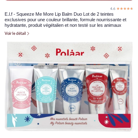
4.6
☆☆☆☆☆
★★★★★
E.l.f - Squeeze Me More Lip Balm Duo Lot de 2 teintes
exclusives pour une couleur brillante, formule nourrissante et
hydratante, produit végétalien et non testé sur les animaux
Voir le détail