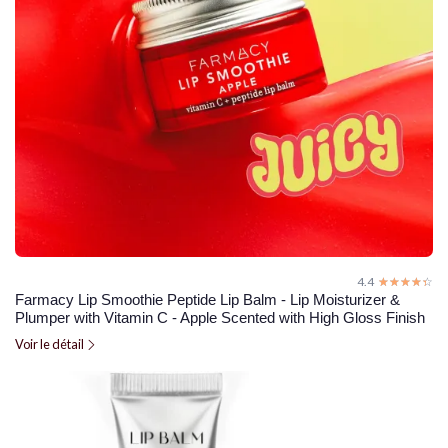
4.4
☆☆☆☆☆
★★★★★
Farmacy Lip Smoothie Peptide Lip Balm - Lip Moisturizer &
Plumper with Vitamin C - Apple Scented with High Gloss Finish
Voir le détail