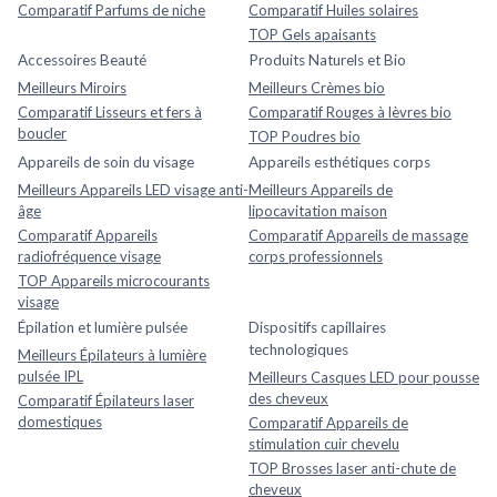
Comparatif Parfums de niche
Comparatif Huiles solaires
TOP Gels apaisants
Accessoires Beauté
Produits Naturels et Bio
Meilleurs Miroirs
Meilleurs Crèmes bio
Comparatif Lisseurs et fers à
Comparatif Rouges à lèvres bio
boucler
TOP Poudres bio
Appareils de soin du visage
Appareils esthétiques corps
Meilleurs Appareils LED visage anti-
Meilleurs Appareils de
âge
lipocavitation maison
Comparatif Appareils
Comparatif Appareils de massage
radiofréquence visage
corps professionnels
TOP Appareils microcourants
visage
Épilation et lumière pulsée
Dispositifs capillaires
technologiques
Meilleurs Épilateurs à lumière
pulsée IPL
Meilleurs Casques LED pour pousse
des cheveux
Comparatif Épilateurs laser
domestiques
Comparatif Appareils de
stimulation cuir chevelu
TOP Brosses laser anti-chute de
cheveux