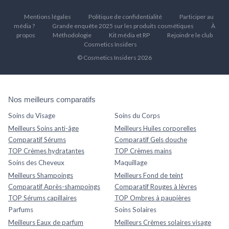
Mentions légales
Politique de confidentialité
Participer au
média ?
Grande enquête 2025 sur les produits cosmétiques
À
propos
Méthodologie
Kit média et RP
Rejoindre le club
Cosmetics Insiders
© Cosmetics Insiders 2026
Nos meilleurs comparatifs
Soins du Visage
Soins du Corps
Meilleurs Soins anti-âge
Meilleurs Huiles corporelles
Comparatif Sérums
Comparatif Gels douche
TOP Crèmes hydratantes
TOP Crèmes mains
Soins des Cheveux
Maquillage
Meilleurs Shampoings
Meilleurs Fond de teint
Comparatif Après-shampoings
Comparatif Rouges à lèvres
TOP Sérums capillaires
TOP Ombres à paupières
Parfums
Soins Solaires
Meilleurs Eaux de parfum
Meilleurs Crèmes solaires visage