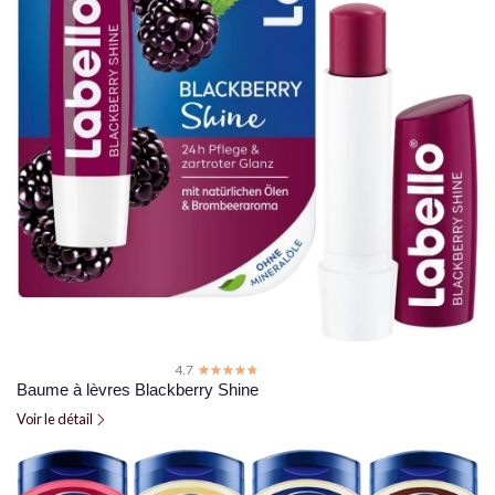
4.7
☆☆☆☆☆
★★★★★
Baume à lèvres Blackberry Shine
Voir le détail