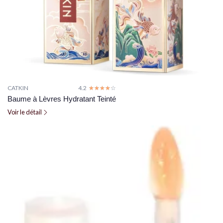
CATKIN
4.2
☆☆☆☆☆
★★★★★
Baume à Lèvres Hydratant Teinté
Voir le détail