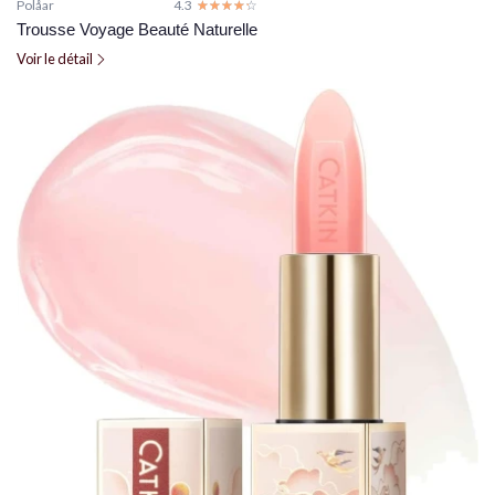
Polåar
4.3
☆☆☆☆☆
★★★★★
Trousse Voyage Beauté Naturelle
Voir le détail