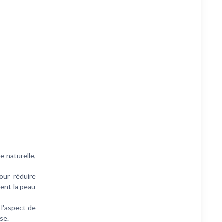
e naturelle,
ur réduire
dent la peau
l'aspect de
sse.