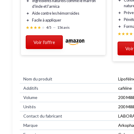
＋
Conti
＋
Ingrédients naturels
comme le marron
nature
d'inde et l'arnica
＋
Préven
＋
Aide contre les hémorroïdes
＋
Pénèt
＋
Facile à appliquer
＋
Forma
★★★★★
★★★★★
4/5
—
156 avis
★★★★
★★★★
Voir l'offre
Voir
Nom du produit
‎Lipoféi
Additifs
‎caféine
Volume
‎200 Milli
Unités
‎200 Milli
Contact du fabricant
‎LABORA
Marque
‎Arkoph