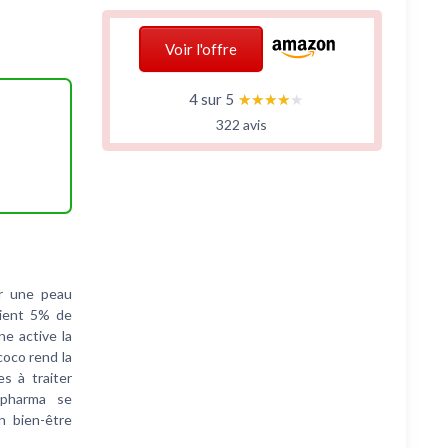
Voir l'offre
4 sur 5
★★★★★
★★★★★
322 avis
ur une peau
tient 5% de
ne active la
coco rend la
es à traiter
kopharma se
n bien-être