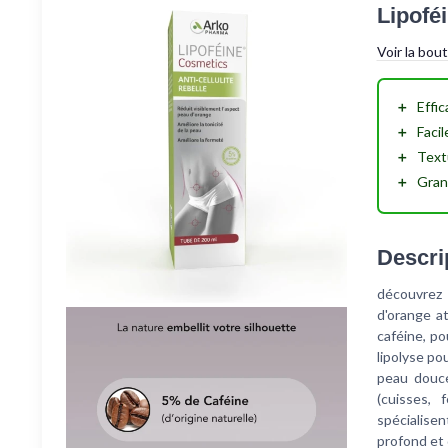
Lipoféi
Voir la bou
＋
Effic
＋
Facil
＋
Text
＋
Gran
Descri
découvrez 
d'orange a
caféine, po
lipolyse po
peau douce 
(cuisses, 
spécialise
profond et 