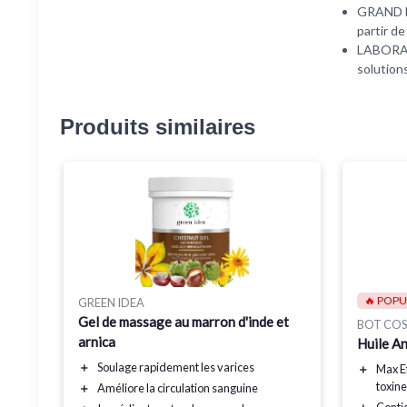
GRAND FO
partir de
LABORATO
solutions
Produits similaires
🔥 POPU
GREEN IDEA
Gel de massage au marron d'inde et
BOT COS
arnica
Huile An
＋
Soulage rapidement
les varices
＋
Max Ef
toxin
＋
Améliore la circulation sanguine