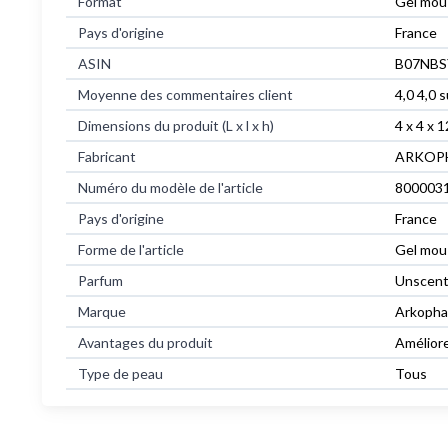
Format
‎Gel mou
Pays d'origine
‎France
ASIN
B07NBS
Moyenne des commentaires client
4,0 4,0 
Dimensions du produit (L x l x h)
4 x 4 x 
Fabricant
ARKOP
Numéro du modèle de l'article
800003
Pays d'origine
France
Forme de l'article
Gel mou
Parfum
Unscen
Marque
Arkoph
Avantages du produit
Améliore
Type de peau
Tous