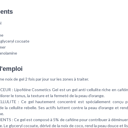
ients
l
ne
glyceryl cocoate
mer
hanolamine
'emploi
e noix de gel 2 fois par jour sur les zones à traiter.
EUR : Lipoféine Cosmetics Gel est un gel anti-cellulite riche en caféin
iorer le tonus, la texture et la fermeté de la peau d'orange.
LLULITE : Ce gel hautement concentré est spécialiement conçu po
de la cellulite rebelle. Ses actifs luttent contre la peau d'orange et ren
me.
NTS : Ce gel est composé à 5% de caféine pour contribuer à déminuer 
ite. Le glyceryl cocoate, dérivé de la noix de coco, rend la peau douce et li