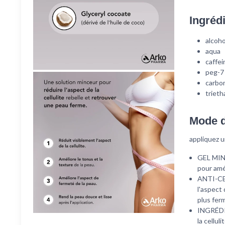
Ingréd
alcoho
aqua
caffei
peg-7 
carbo
triet
Mode d
appliquez un
GEL MINC
pour amél
ANTI-CE
l'aspect 
plus fer
INGRÉDIE
la cellul