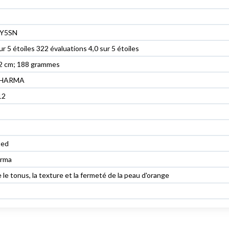
Y5SN
sur 5 étoiles 322 évaluations 4,0 sur 5 étoiles
12 cm; 188 grammes
HARMA
12
ted
arma
 le tonus, la texture et la fermeté de la peau d'orange