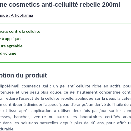
ne cosmetics anti-cellulité rebelle 200ml
tique :
Arkopharma
acité
contre la cellulite
e à appliquer
ure agréable
d volume
ption du produit
lipoféine® cosmetics gel : un gel anti-cellulite riche en actifs, po
tténuée et une peau plus douce. ce gel hautement concentrée con
ur réduire l'aspect de la cellulite rebelle. appliquée sur la peau, la caféi
ur contribuer à diminuer l'aspect "peau d'orange". un dérivé de l'huile de 
et lisse après application. à utiliser deux fois par jour sur les zon
fesses, hanches, ventre ou autre). les laboratoires certifiés ar
nt dans les solutions naturelles depuis plus de 40 ans, pour offrir u
durable.