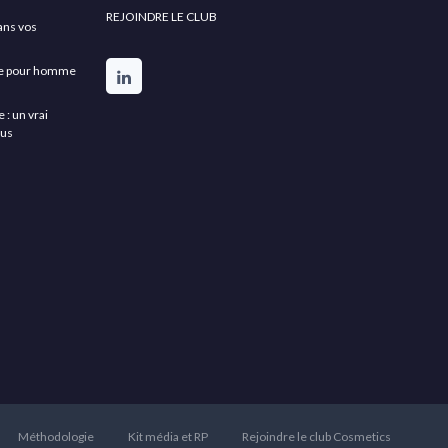
REJOINDRE LE CLUB
ans vos
rbe pour homme
: un vrai
lus
Méthodologie
Kit média et RP
Rejoindre le club Cosmetics