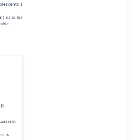
olescents à
nt dans les
rable.
ti-
cuisses et
rents