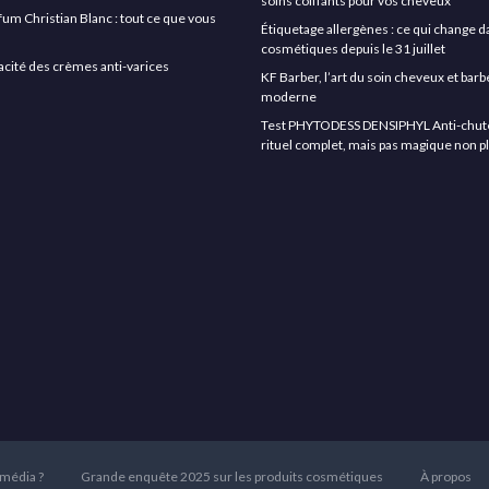
soins coiffants pour vos cheveux
rfum Christian Blanc : tout ce que vous
Étiquetage allergènes : ce qui change d
cosmétiques depuis le 31 juillet
icacité des crèmes anti-varices
KF Barber, l’art du soin cheveux et ba
moderne
Test PHYTODESS DENSIPHYL Anti-chute 
rituel complet, mais pas magique non p
 média ?
Grande enquête 2025 sur les produits cosmétiques
À propos