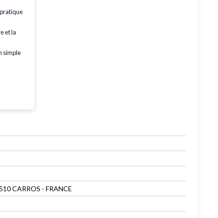
 pratique
re
et la
n simple
6510 CARROS - FRANCE