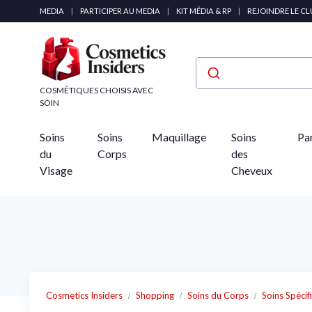
Panneau de gestion des cookies
MEDIA
|
PARTICIPER AU MEDIA
|
KIT MÉDIA & RP
|
REJOINDRE LE C
COSMÉTIQUES CHOISIS AVEC
SOIN
Soins
Soins
Maquillage
Soins
Pa
du
Corps
des
Visage
Cheveux
Cosmetics Insiders
Shopping
Soins du Corps
Soins Spécif