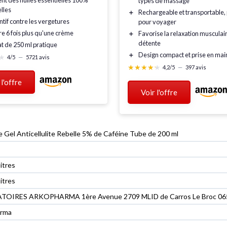
ent des
huiles essentielles
100%
types de massage
lles
＋
Rechargeable
et
transportable
,
tif contre les
vergetures
pour voyager
re
6 fois plus
qu'une crème
＋
Favorise la
relaxation musculai
détente
t de
250 ml
pratique
＋
Design compact et prise en mai
★
★
4/5
—
5721 avis
★★★★★
★★★★★
4,2/5
—
397 avis
 l'offre
Voir l'offre
ne Gel Anticellulite Rebelle 5% de Caféine Tube de 200 ml
litres
litres
TOIRES ARKOPHARMA 1ère Avenue 2709 MLID de Carros Le Broc 0
arma