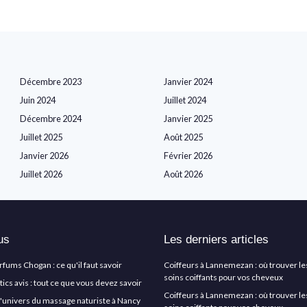
Décembre 2023
Janvier 2024
Juin 2024
Juillet 2024
Décembre 2024
Janvier 2025
Juillet 2025
Août 2025
Janvier 2026
Février 2026
Juillet 2026
Août 2026
us
Les derniers articles
arfums Chogan : ce qu'il faut savoir
Coiffeurs à Lannemezan : où trouver le
soins coiffants pour vos cheveux
cs avis : tout ce que vous devez savoir
Coiffeurs à Lannemezan : où trouver le
l'univers du massage naturiste à Nancy