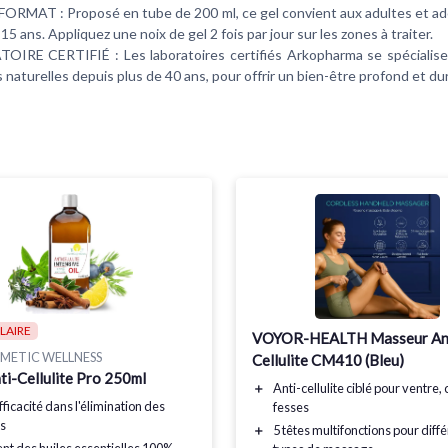
RMAT : Proposé en tube de 200 ml, ce gel convient aux adultes et ad
 15 ans. Appliquez une noix de gel 2 fois par jour sur les zones à traiter.
IRE CERTIFIÉ : Les laboratoires certifiés Arkopharma se spécialise
 naturelles depuis plus de 40 ans, pour offrir un bien-être profond et du
LAIRE
VOYOR-HEALTH Masseur An
METIC WELLNESS
Cellulite CM410 (Bleu)
ti-Cellulite Pro 250ml
＋
Anti-cellulite
ciblé pour ventre, 
ficacité
dans l'élimination des
fesses
es
＋
5 têtes multifonctions
pour diffé