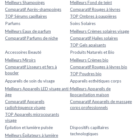
Meilleurs Shampoings
Meilleurs Fond de teint
Comparatif Après-shampoings
Comparatif Rouges à lèvres
TOP Sérums capillaires
TOP Ombres à paupières
Parfums
Soins Solaires
Meilleurs Eaux de parfum
Meilleurs Crèmes solaires visage
Comparatif Parfums de niche
Comparatif Huiles solaires
TOP Gels apaisants
Accessoires Beauté
Produits Naturels et Bio
Meilleurs Miroirs
Meilleurs Crèmes bio
Comparatif Lisseurs et fers à
Comparatif Rouges à lèvres bio
boucler
TOP Poudres bio
Appareils de soin du visage
Appareils esthétiques corps
Meilleurs Appareils LED visage anti-
Meilleurs Appareils de
âge
lipocavitation maison
Comparatif Appareils
Comparatif Appareils de massage
radiofréquence visage
corps professionnels
TOP Appareils microcourants
visage
Épilation et lumière pulsée
Dispositifs capillaires
technologiques
Meilleurs Épilateurs à lumière