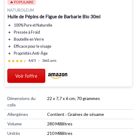
🔥 POPULAIRE
NATUROLEUM
Huile de Pépins de Figue de Barbarie Bio 30ml
＋
100% Pure
et
Naturelle
＋
Pressée à Froid
＋
Bouteille en Verre
＋
Efficace pour le
visage
＋
Propriétés
Anti-Âge
★★★★★
★★★★★
4,4/5
—
3661 avis
Voir l'offre
Dimensions du
‎22 x 7,7 x 6 cm; 70 grammes
colis
Allergènes
‎Contient : Graines de sésame
Volume
‎280 Millilitres
Unités
‎210 Millilitres