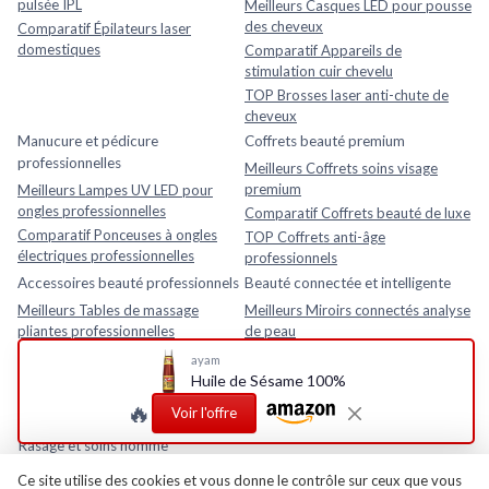
pulsée IPL
Meilleurs Casques LED pour pousse
des cheveux
Comparatif Épilateurs laser
domestiques
Comparatif Appareils de
stimulation cuir chevelu
TOP Brosses laser anti-chute de
cheveux
Manucure et pédicure
Coffrets beauté premium
professionnelles
Meilleurs Coffrets soins visage
premium
Meilleurs Lampes UV LED pour
ongles professionnelles
Comparatif Coffrets beauté de luxe
Comparatif Ponceuses à ongles
TOP Coffrets anti-âge
électriques professionnelles
professionnels
Accessoires beauté professionnels
Beauté connectée et intelligente
Meilleurs Tables de massage
Meilleurs Miroirs connectés analyse
pliantes professionnelles
de peau
Comparatif Loupes esthétiques
Comparatif Analyseurs de peau
ayam
avec lampe LED
électroniques
Huile de Sésame 100%
TOP Fauteuils esthétiques
TOP Appareils beauté intelligents
🔥
Voir l'offre
réglables
avec application mobile
Rasage et soins homme
Meilleurs Après-rasages
Ce site utilise des cookies et vous donne le contrôle sur ceux que vous