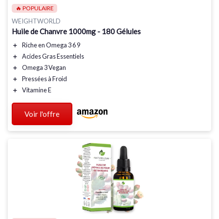
🔥 POPULAIRE
WEIGHTWORLD
Huile de Chanvre 1000mg - 180 Gélules
＋
Riche en Omega 3 6 9
＋
Acides Gras Essentiels
＋
Omega 3 Vegan
＋
Pressées à Froid
＋
Vitamine E
Voir l'offre