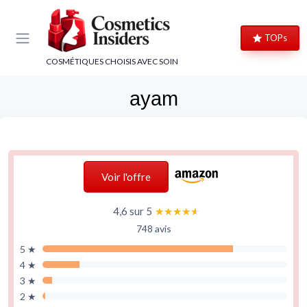
Panneau de gestion des cookies
TOPs
COSMÉTIQUES CHOISIS AVEC SOIN
ayam
Voir l'offre
4,6 sur 5
★★★★★
★★★★★
748 avis
5 ★
4 ★
3 ★
2 ★