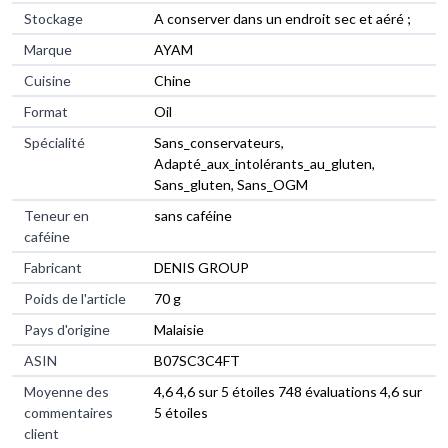
Stockage
‎A conserver dans un endroit sec et aéré ;
Marque
‎AYAM
Cuisine
‎Chine
Format
‎Oil
Spécialité
‎Sans_conservateurs,
Adapté_aux_intolérants_au_gluten,
Sans_gluten, Sans_OGM
Teneur en
‎sans caféine
caféine
Fabricant
‎DENIS GROUP
Poids de l'article
‎70 g
Pays d'origine
‎Malaisie
ASIN
B07SC3C4FT
Moyenne des
4,6 4,6 sur 5 étoiles 748 évaluations 4,6 sur
commentaires
5 étoiles
client