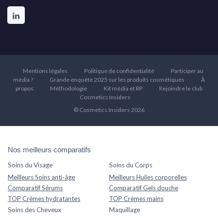
Mentions légales
Politique de confidentialité
Participer au
média ?
Grande enquête 2025 sur les produits cosmétiques
À
propos
Méthodologie
Kit média et RP
Rejoindre le club
Cosmetics Insiders
© Cosmetics Insiders 2026
Nos meilleurs comparatifs
Soins du Visage
Soins du Corps
Meilleurs Soins anti-âge
Meilleurs Huiles corporelles
Comparatif Sérums
Comparatif Gels douche
TOP Crèmes hydratantes
TOP Crèmes mains
Soins des Cheveux
Maquillage