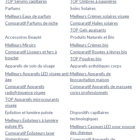
TOP Sérums capillaires
TOP Ombres à paupières
Parfums
Soins Solaires
Meilleurs Eaux de parfum
Meilleurs Crèmes solaires visage
Comparatif Parfums de niche
Comparatif Huiles solaires
TOP Gels apaisants
Accessoires Beauté
Produits Naturels et Bio
Meilleurs Miroirs
Meilleurs Crèmes bio
Comparatif Lisseurs et fers à
Comparatif Rouges à lèvres bio
boucler
TOP Poudres bio
Appareils de soin du visage
Appareils esthétiques corps
Meilleurs Appareils LED visage anti-
Meilleurs Appareils de
âge
lipocavitation maison
Comparatif Appareils
Comparatif Appareils de massage
radiofréquence visage
corps professionnels
TOP Appareils microcourants
visage
Épilation et lumière pulsée
Dispositifs capillaires
technologiques
Meilleurs Épilateurs à lumière
pulsée IPL
Meilleurs Casques LED pour pousse
des cheveux
Comparatif Épilateurs laser
domestiques
Comparatif Appareils de