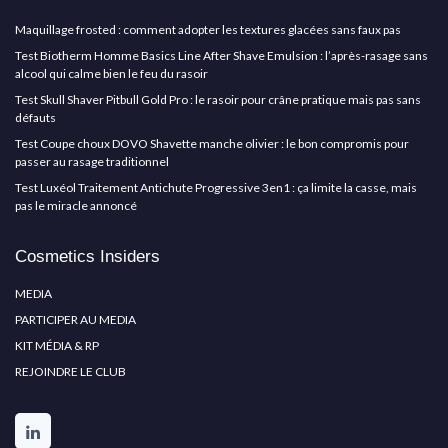
Maquillage frosted : comment adopter les textures glacées sans faux pas
Test Biotherm Homme Basics Line After Shave Emulsion : l’après-rasage sans
alcool qui calme bien le feu du rasoir
Test Skull Shaver Pitbull Gold Pro : le rasoir pour crâne pratique mais pas sans
défauts
Test Coupe choux DOVO Shavette manche olivier : le bon compromis pour
passer au rasage traditionnel
Test Luxéol Traitement Antichute Progressive 3en1 : ça limite la casse, mais
pas le miracle annoncé
Cosmetics Insiders
MEDIA
PARTICIPER AU MEDIA
KIT MÉDIA & RP
REJOINDRE LE CLUB