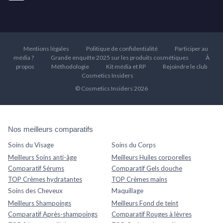
Mentions légales
Politique de confidentialité
Participer au
média ?
Grande enquête 2025 sur les produits cosmétiques
À
propos
Méthodologie
Kit média et RP
Rejoindre le club
Cosmetics Insiders
© Cosmetics Insiders 2026
Nos meilleurs comparatifs
Soins du Visage
Soins du Corps
Meilleurs Soins anti-âge
Meilleurs Huiles corporelles
Comparatif Sérums
Comparatif Gels douche
TOP Crèmes hydratantes
TOP Crèmes mains
Soins des Cheveux
Maquillage
Meilleurs Shampoings
Meilleurs Fond de teint
Comparatif Après-shampoings
Comparatif Rouges à lèvres