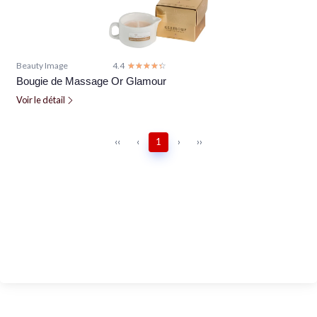
Beauty Image
4.4
☆☆☆☆☆
★★★★★
Bougie de Massage Or Glamour
Voir le détail
‹‹
‹
1
›
››