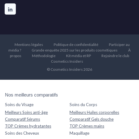
Mentions légales
Politique de confidentialité
Participer au
média ?
Grande enquête 2025 sur les produits cosmétiques
À
propos
Méthodologie
Kit média et RP
Rejoindre le club
Cosmetics Insiders
© Cosmetics Insiders 2026
Nos meilleurs comparatifs
Soins du Visage
Soins du Corps
Meilleurs Soins anti-âge
Meilleurs Huiles corporelles
Comparatif Sérums
Comparatif Gels douche
TOP Crèmes hydratantes
TOP Crèmes mains
Soins des Cheveux
Maquillage