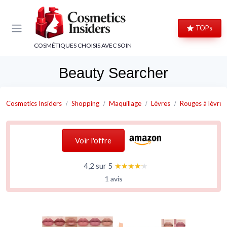
Panneau de gestion des cookies
TOPs
COSMÉTIQUES CHOISIS AVEC SOIN
Beauty Searcher
Cosmetics Insiders
Shopping
Maquillage
Lèvres
Rouges à lèvres
Voir l'offre
4,2 sur 5
★★★★★
★★★★★
1 avis