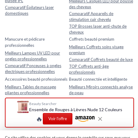
pulsée IPL
Meilleurs Casques LED pour pousse
des cheveux
Comparatif Épilateurs laser
domestiques
Comparatif Appareils de
stimulation cuir chevelu
TOP Brosses laser anti-chute de
cheveux
Manucure et pédicure
Coffrets beauté premium
professionnelles
Meilleurs Coffrets soins visage
premium
Meilleurs Lampes UV LED pour
ongles professionnelles
Comparatif Coffrets beauté de luxe
Comparatif Ponceuses à ongles
TOP Coffrets anti-âge
électriques professionnelles
professionnels
Accessoires beauté professionnels
Beauté connectée et intelligente
Meilleurs Tables de massage
Meilleurs Miroirs connectés analyse
pliantes professionnelles
de peau
Comparatif Loupes esthétiques
Comparatif Analyseurs de peau
Beauty Searcher
avec lampe LED
électroniques
Ensemble de Rouges à Lèvres Nude 12 Couleurs
TOP Fauteuils esthétiques
TOP Appareils beauté intelligents
🔥
réglables
avec application mobile
Voir l'offre
Rasage et soins homme
Meilleurs Après-rasages
Ce site utilise des cookies et vous donne le contrôle sur ceux que vous