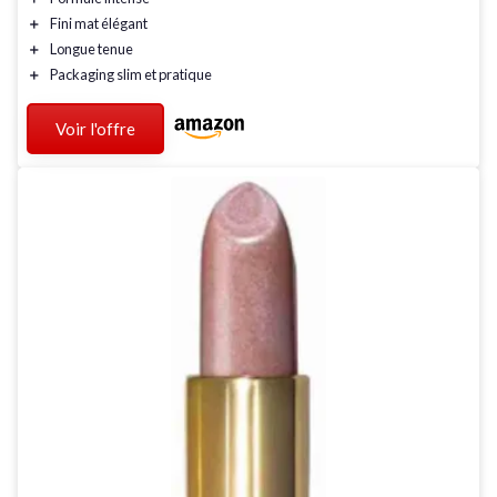
＋
Fini mat
élégant
＋
Longue tenue
＋
Packaging
slim
et pratique
Voir l'offre