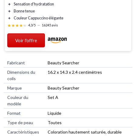
＋
Sensation d'
hydratation
＋
Bonne tenue
＋
Couleur
Cappuccino
élégante
★★★★★
★★★★★
4,3/5
—
16245 avis
Voir l'offre
Fabricant
‎Beauty Searcher
Dimensions du
‎16.2 x 14.3 x 2.4 centimètres
colis
Marque
‎Beauty Searcher
Couleur du
‎Set A
modèle
Format
‎Liquide
Type de peau
‎Toutes
Caractéristiques
‎Coloration hautement saturée, durable