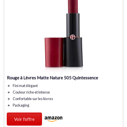
Rouge à Lèvres Matte Nature 505 Quintessence
＋
Fini mat
élégant
＋
Couleur riche
et intense
＋
Confortable
sur les lèvres
＋
Packaging
Voir l'offre