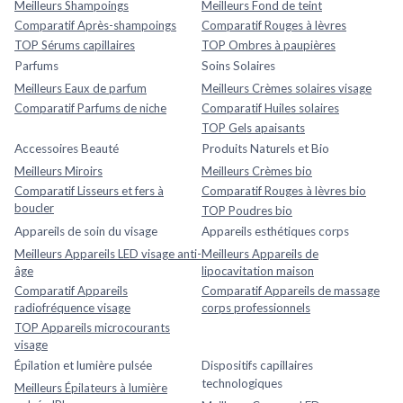
Meilleurs Shampoings
Meilleurs Fond de teint
Comparatif Après-shampoings
Comparatif Rouges à lèvres
TOP Sérums capillaires
TOP Ombres à paupières
Parfums
Soins Solaires
Meilleurs Eaux de parfum
Meilleurs Crèmes solaires visage
Comparatif Parfums de niche
Comparatif Huiles solaires
TOP Gels apaisants
Accessoires Beauté
Produits Naturels et Bio
Meilleurs Miroirs
Meilleurs Crèmes bio
Comparatif Lisseurs et fers à
Comparatif Rouges à lèvres bio
boucler
TOP Poudres bio
Appareils de soin du visage
Appareils esthétiques corps
Meilleurs Appareils LED visage anti-
Meilleurs Appareils de
âge
lipocavitation maison
Comparatif Appareils
Comparatif Appareils de massage
radiofréquence visage
corps professionnels
TOP Appareils microcourants
visage
Épilation et lumière pulsée
Dispositifs capillaires
technologiques
Meilleurs Épilateurs à lumière