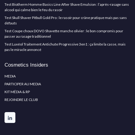
Test Biotherm Homme Basics Line After Shave Emulsion : l’après-rasage sans
alcool qui calme bien le feu du rasoir
Test Skull Shaver Pitbull Gold Pro : le rasoir pour crâne pratique mais pas sans
défauts
Test Coupe choux DOVO Shavette manche olivier : le bon compromis pour
passer au rasage traditionnel
Test Luxéol Traitement Antichute Progressive 3en1 : ça limite la casse, mais
pas le miracle annoncé
Cosmetics Insiders
MEDIA
PARTICIPER AU MEDIA
KIT MÉDIA & RP
REJOINDRE LE CLUB