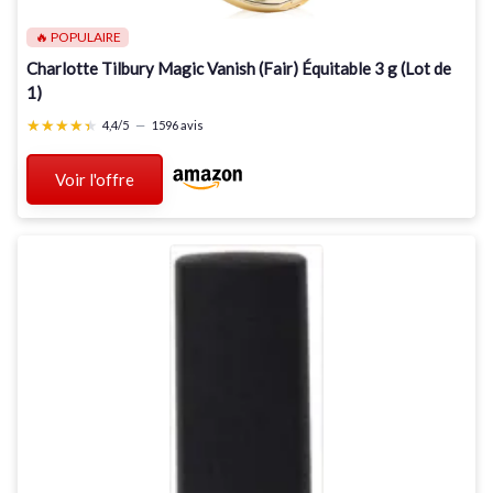
🔥 POPULAIRE
Charlotte Tilbury Magic Vanish (Fair) Équitable 3 g (Lot de
1)
★★★★★
★★★★★
4,4/5
—
1596 avis
Voir l'offre