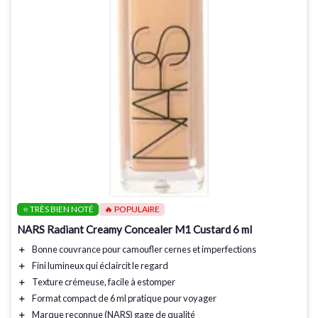
⭐ TRÈS BIEN NOTÉ
🔥 POPULAIRE
NARS Radiant Creamy Concealer M1 Custard 6 ml
＋
Bonne couvrance
pour camoufler cernes et imperfections
＋
Fini lumineux
qui éclaircit le regard
＋
Texture crémeuse
, facile à estomper
＋
Format compact de 6 ml pratique pour voyager
＋
Marque reconnue (
NARS
) gage de qualité