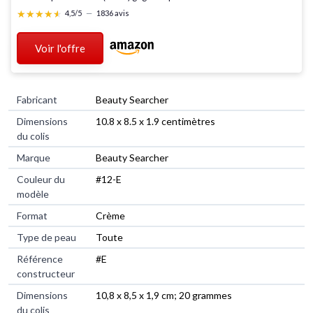
★★★★★
★★★★★
4,5/5
—
1836 avis
Voir l'offre
Fabricant
‎Beauty Searcher
Dimensions
‎10.8 x 8.5 x 1.9 centimètres
du colis
Marque
‎Beauty Searcher
Couleur du
‎#12-E
modèle
Format
‎Crème
Type de peau
‎Toute
Référence
‎#E
constructeur
Dimensions
‎10,8 x 8,5 x 1,9 cm; 20 grammes
du colis