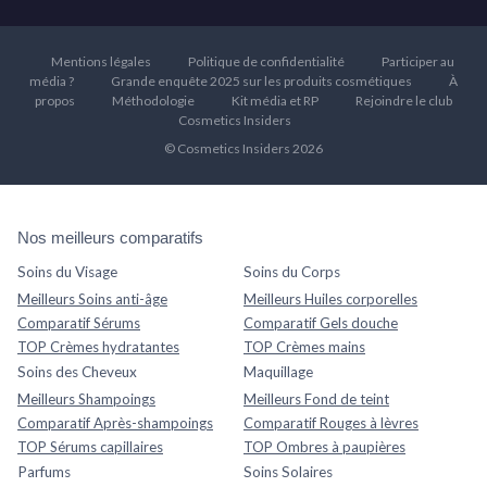
Mentions légales
Politique de confidentialité
Participer au
média ?
Grande enquête 2025 sur les produits cosmétiques
À
propos
Méthodologie
Kit média et RP
Rejoindre le club
Cosmetics Insiders
© Cosmetics Insiders 2026
Nos meilleurs comparatifs
Soins du Visage
Soins du Corps
Meilleurs Soins anti-âge
Meilleurs Huiles corporelles
Comparatif Sérums
Comparatif Gels douche
TOP Crèmes hydratantes
TOP Crèmes mains
Soins des Cheveux
Maquillage
Meilleurs Shampoings
Meilleurs Fond de teint
Comparatif Après-shampoings
Comparatif Rouges à lèvres
TOP Sérums capillaires
TOP Ombres à paupières
Parfums
Soins Solaires