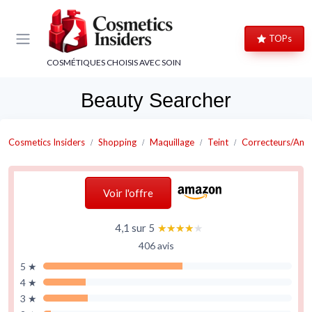
Panneau de gestion des cookies
TOPs
COSMÉTIQUES CHOISIS AVEC SOIN
Beauty Searcher
Cosmetics Insiders
Shopping
Maquillage
Teint
Correcteurs/Anti
Voir l'offre
4,1 sur 5
★★★★★
★★★★★
406 avis
5 ★
4 ★
3 ★