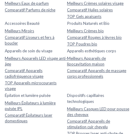
Meilleurs Eaux de parfum
Meilleurs Crèmes solaires visage
Comparatif Parfums de niche
Comparatif Huiles solaires
TOP Gels apaisants
Accessoires Beauté
Produits Naturels et Bio
Meilleurs Miroirs
Meilleurs Crèmes bio
Comparatif Lisseurs et fers à
Comparatif Rouges à lèvres bio
boucler
TOP Poudres bio
Appareils de soin du visage
Appareils esthétiques corps
Meilleurs Appareils LED visage anti-
Meilleurs Appareils de
âge
lipocavitation maison
Comparatif Appareils
Comparatif Appareils de massage
radiofréquence visage
corps professionnels
TOP Appareils microcourants
visage
Épilation et lumière pulsée
Dispositifs capillaires
technologiques
Meilleurs Épilateurs à lumière
pulsée IPL
Meilleurs Casques LED pour pousse
des cheveux
Comparatif Épilateurs laser
domestiques
Comparatif Appareils de
stimulation cuir chevelu
TOP Brosses laser anti-chute de