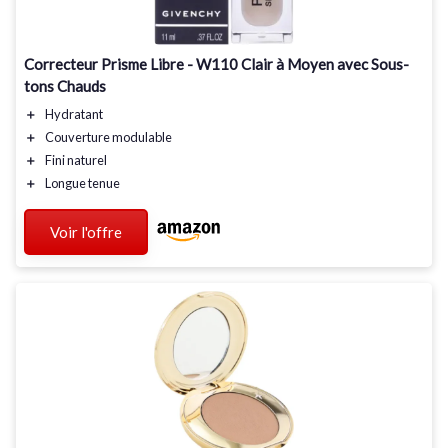
Correcteur Prisme Libre - W110 Clair à Moyen avec Sous-
tons Chauds
＋
Hydratant
＋
Couverture
modulable
＋
Fini naturel
＋
Longue tenue
Voir l'offre