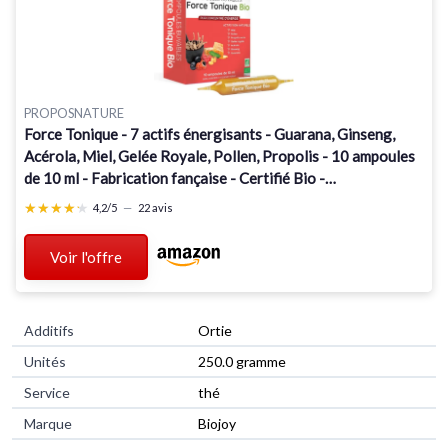
PROPOSNATURE
Force Tonique - 7 actifs énergisants - Guarana, Ginseng,
Acérola, Miel, Gelée Royale, Pollen, Propolis - 10 ampoules
de 10 ml - Fabrication fançaise - Certifié Bio -
PROPOS'NATURE
★★★★★
★★★★★
4,2/5
—
22 avis
Voir l'offre
Additifs
‎Ortie
Unités
‎250.0 gramme
Service
‎thé
Marque
‎Biojoy