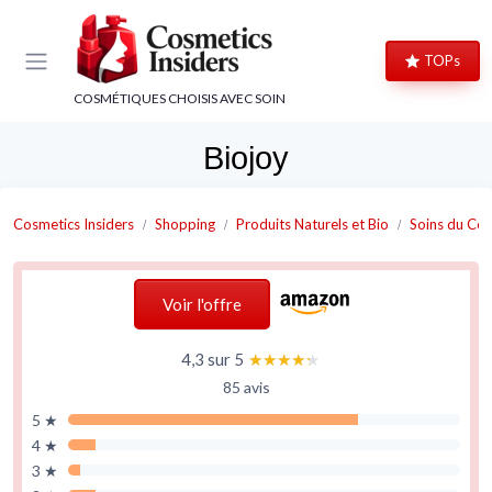
Panneau de gestion des cookies
TOPs
COSMÉTIQUES CHOISIS AVEC SOIN
Biojoy
Cosmetics Insiders
Shopping
Produits Naturels et Bio
Soins du Cor
Voir l'offre
4,3 sur 5
★★★★★
★★★★★
85 avis
5 ★
4 ★
3 ★