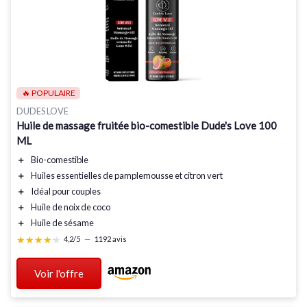
🔥 POPULAIRE
DUDES LOVE
Huile de massage fruitée bio-comestible Dude's Love 100
ML
＋
Bio-comestible
＋
Huiles essentielles
de pamplemousse et citron vert
＋
Idéal pour couples
＋
Huile de noix de coco
＋
Huile de sésame
★★★★★
★★★★★
4,2/5
—
1192 avis
Voir l'offre