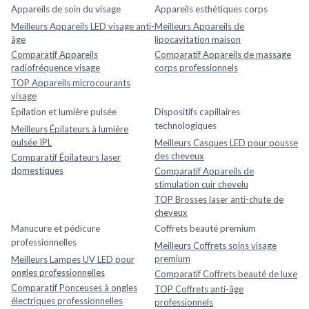
Appareils de soin du visage
Appareils esthétiques corps
Meilleurs Appareils LED visage anti-
Meilleurs Appareils de
âge
lipocavitation maison
Comparatif Appareils
Comparatif Appareils de massage
radiofréquence visage
corps professionnels
TOP Appareils microcourants
visage
Épilation et lumière pulsée
Dispositifs capillaires
technologiques
Meilleurs Épilateurs à lumière
pulsée IPL
Meilleurs Casques LED pour pousse
des cheveux
Comparatif Épilateurs laser
domestiques
Comparatif Appareils de
stimulation cuir chevelu
TOP Brosses laser anti-chute de
cheveux
Manucure et pédicure
Coffrets beauté premium
professionnelles
Meilleurs Coffrets soins visage
premium
Meilleurs Lampes UV LED pour
ongles professionnelles
Comparatif Coffrets beauté de luxe
Comparatif Ponceuses à ongles
TOP Coffrets anti-âge
électriques professionnelles
professionnels