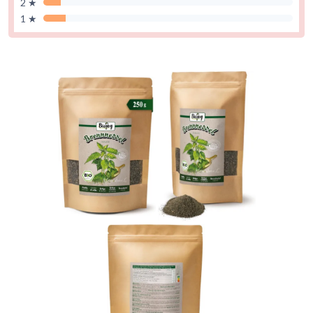
2 ★
1 ★