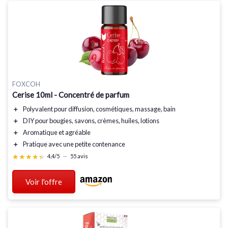
FOXCOH
Cerise 10ml - Concentré de parfum
＋
Polyvalent
pour diffusion, cosmétiques, massage, bain
＋
DIY
pour bougies, savons, crèmes, huiles, lotions
＋
Aromatique
et agréable
＋
Pratique
avec une petite contenance
★★★★★
★★★★★
4,4/5
—
55 avis
Voir l'offre