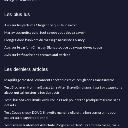
Les plus lus
Avis sur les parfums Chogan : ce qu'il faut savoir
Marlay cosmetics avis : tout ce que vous devez savoir
Plongez dans l'univers du massage naturiste à Nancy
Avis sur le parfum Christian Blanc : tout ce que vous devez savoir
Avis sur l'efficacité des crèmes anti-varices
Les derniers articles
Maquillage frosted : comment adopter les textures glacées sans faux pas
Test Biotherm Homme Basics Line After Shave Emulsion : l’après-rasage sans
alcool qui calme bien le feu du rasoir
Test Skull Shaver Pitbull Gold Pro : le rasoir pour crâne pratique mais pas sans
défauts
Test Coupe choux DOVO Shavette manche olivier : le bon compromis pour
passer au rasage traditionnel
Test Luxéol Traitement Antichute Progressive 3en1 : ça limite la casse, mais