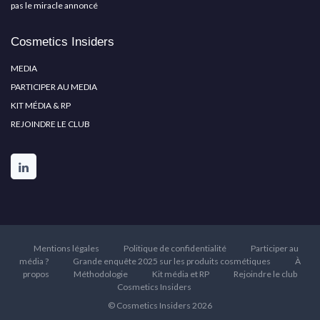
pas le miracle annoncé
Cosmetics Insiders
MEDIA
PARTICIPER AU MEDIA
KIT MÉDIA & RP
REJOINDRE LE CLUB
Mentions légales
Politique de confidentialité
Participer au
média ?
Grande enquête 2025 sur les produits cosmétiques
À
propos
Méthodologie
Kit média et RP
Rejoindre le club
Cosmetics Insiders
© Cosmetics Insiders 2026