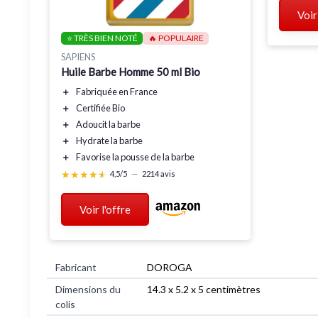
Voir
⭐ TRÈS BIEN NOTÉ
🔥 POPULAIRE
SAPIENS
Huile Barbe Homme 50 ml Bio
＋
Fabriquée en
France
＋
Certifiée Bio
＋
Adoucit
la barbe
＋
Hydrate
la barbe
＋
Favorise
la pousse de la barbe
★★★★★
★★★★★
4,5/5
—
2214 avis
Voir l'offre
Fabricant
‎DOROGA
Dimensions du
‎14.3 x 5.2 x 5 centimètres
colis