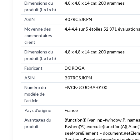
Dimensions du
‎4,8 x 4,8 x 14 cm; 200 grammes
produit (L x l x h)
ASIN
‎B07RC5JKPN
Moyenne des
4,4 4,4 sur 5 étoiles 52 371 évaluations
commentaires
client
Dimensions du
4,8 x 4,8 x 14 cm; 200 grammes
produit (L x l x h)
Fabricant
DOROGA
ASIN
B07RC5JKPN
Numéro du
HVCB-JOJOBA-0100
modèle de
l'article
Pays d'origine
France
Avantages du
(function(f) {var _np=(window.P._names
produit
P.when('A').execute(function(A){ A.on(
seeMoreElement = document.getElementBy
Boutons d'acné estompés et moins nombr