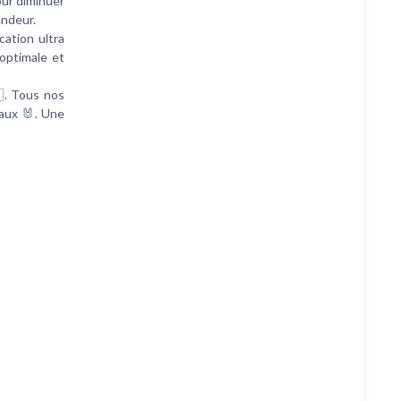
ur diminuer
ondeur.
ation ultra
optimale et
. Tous nos
aux 🐰. Une