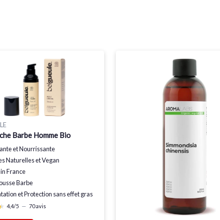
LE
èche Barbe Homme Bio
iante
et
Nourrissante
es Naturelles
et
Vegan
in France
Pousse Barbe
tation
et
Protection
sans effet gras
★
★
4,4/5
—
70 avis