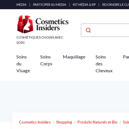
Panneau de gestion des cookies
MEDIA
|
PARTICIPER AU MEDIA
|
KIT MÉDIA & RP
|
REJOINDRE LE C
COSMÉTIQUES CHOISIS AVEC
SOIN
Soins
Soins
Maquillage
Soins
Pa
du
Corps
des
Visage
Cheveux
Cosmetics Insiders
Shopping
Produits Naturels et Bio
Soi