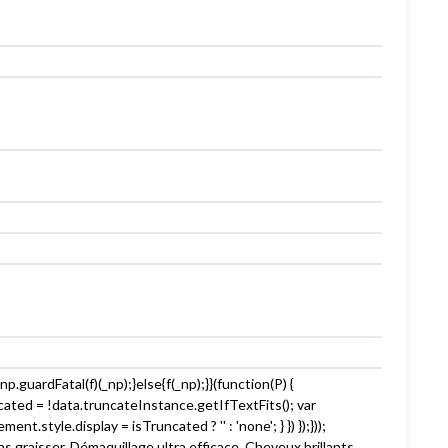
uardFatal(f)(_np);}else{f(_np);}}(function(P) {
cated = !data.truncateInstance.getIfTextFits(); var
yle.display = isTruncated ? '' : 'none'; } }) });}));
 graisser, Démaquillage ultra efficace, Cheveux brillants