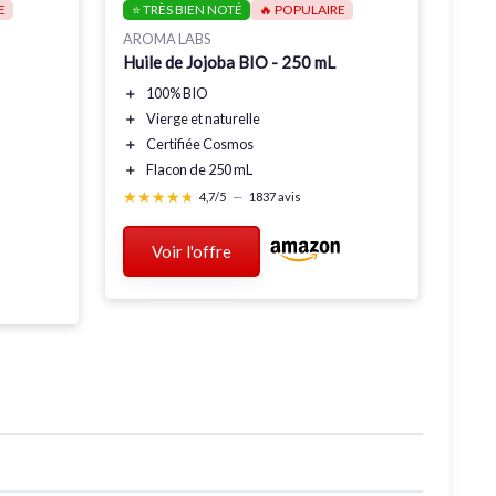
E
⭐ TRÈS BIEN NOTÉ
🔥 POPULAIRE
AROMA LABS
Huile de Jojoba BIO - 250 mL
＋
100% BIO
＋
Vierge et naturelle
＋
Certifiée Cosmos
＋
Flacon de 250 mL
★★★★★
★★★★★
4,7/5
—
1837 avis
Voir l'offre