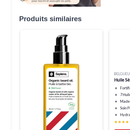
Produits similaires
BELGUEU
Huile S
＋
Fortif
＋
7 Huil
＋
Made 
＋
Soin 
＋
Hydra
★★★★
★★★★