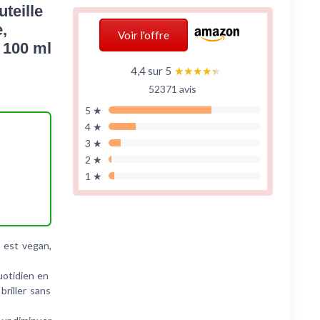
teille
,
Voir l'offre
 100 ml
4,4 sur 5
★★★★★
★★★★★
52371 avis
5 ★
4 ★
3 ★
2 ★
1 ★
 est vegan,
uotidien en
briller sans