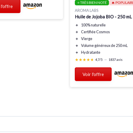
⭐ TRÈS BIEN NOTÉ
🔥 POPULAIR
 l'offre
AROMA LABS
Huile de Jojoba BIO - 250 mL
＋
100% naturelle
＋
Certifiée Cosmos
＋
Vierge
＋
Volume généreux de 250 mL
＋
Hydratante
★★★★★
★★★★★
4,7/5
—
1837 avis
Voir l'offre