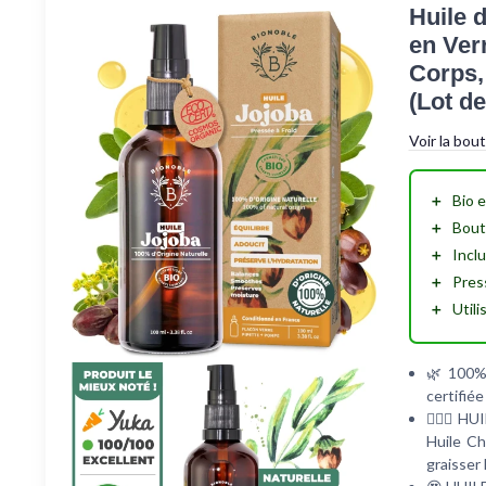
Huile 
en Verr
Corps,
(Lot de
Voir la bou
＋
Bio
e
＋
Bout
＋
Incl
＋
Pres
＋
Utili
🌿 100% 
certifié
💆🏼‍♀️ 
Huile Ch
graisser 