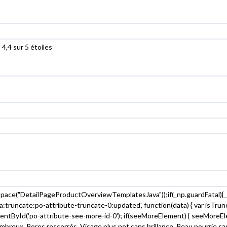
 4,4 sur 5 étoiles
pace("DetailPageProductOverviewTemplatesJava"));if(_np.guardFatal){_np.g
'a:truncate:po-attribute-truncate-0:updated', function(data) { var isTrun
Id('po-attribute-see-more-id-0'); if(seeMoreElement) { seeMoreElement.st
eux, Pores resserrés, Visage plus net sans brillance, Peau nourrie sans