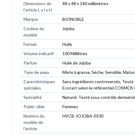
Dimensions de
‎48 x 48 x 140 millimètres
l'article L x l x H
Marque
‎BIONOBLE
Couleur du
‎Jojoba
modèle
Format
‎Huile
Volume indicatif
‎100 Millilitres
Parfum
‎Huile de Jojoba
Type de peau
‎Mixte à grasse, Sèche, Sensible, Matu
Caractéristiques
‎Sans ingrédients controversés, Testé 
spéciales
Ecocert selon le référentiel COSM
Spécialité
‎Naturel, Testé sous contrôle dermatol
Public cible
‎Femmes
Numéro du
‎HVCB-JOJOBA-0100
modèle de
l'article