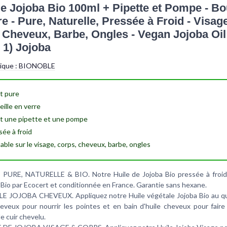
de Jojoba Bio 100ml + Pipette et Pompe - Bou
e - Pure, Naturelle, Pressée à Froid - Visage
 Cheveux, Barbe, Ongles - Vegan Jojoba Oil
 1) Jojoba
tique :
BIONOBLE
t
pure
eille en
verre
ut une
pipette
et une
pompe
sée à
froid
sable sur le
visage
,
corps
,
cheveux
,
barbe
,
ongles
PURE, NATURELLE & BIO. Notre Huile de Jojoba Bio pressée à froid
e Bio par Ecocert et conditionnée en France. Garantie sans hexane.
HUILE JOJOBA CHEVEUX. Appliquez notre Huile végétale Jojoba Bio au q
eveux pour nourrir les pointes et en bain d'huile cheveux pour faire 
le cuir chevelu.