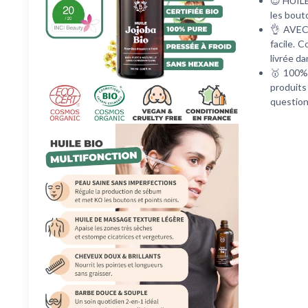
😍 HUILE
les bout
👌 AVEC 
facile. 
livrée da
🥇 100%
produits
question