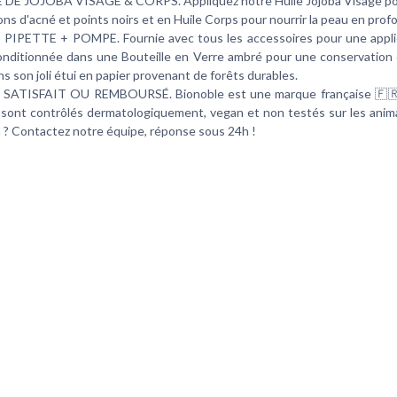
 DE JOJOBA VISAGE & CORPS. Appliquez notre Huile Jojoba Visage po
ons d'acné et points noirs et en Huile Corps pour nourrir la peau en prof
PIPETTE + POMPE. Fournie avec tous les accessoires pour une applic
Conditionnée dans une Bouteille en Verre ambré pour une conservation 
ns son joli étui en papier provenant de forêts durables.
 SATISFAIT OU REMBOURSÉ. Bionoble est une marque française 🇫🇷
 sont contrôlés dermatologiquement, vegan et non testés sur les anim
 ? Contactez notre équipe, réponse sous 24h !