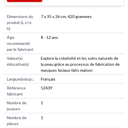
Dimensions du
‎7 x 35 x 26 cm; 420 grammes
produit (L x l x
h)
Âge
‎8 - 12 ans
recommandé
par le fabricant
Valeur(s)
‎Explore la créativité et les soins naturels de
éducative(s)
la peau grâce au processus de fabrication de
masques faciaux faits maison
Langue&nbsp;:
‎Français
Référence
‎52439
fabricant
Nombre de
‎1
joueurs
Nombre de
‎1
pièces