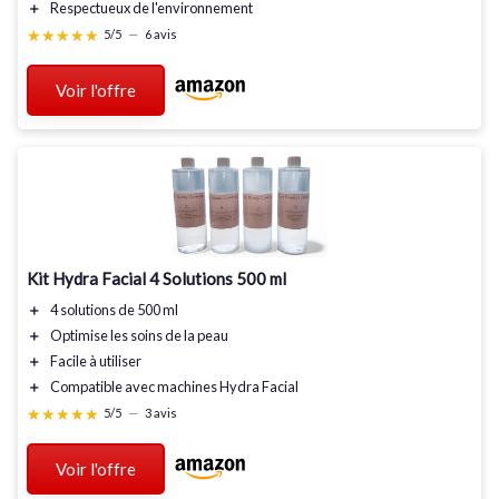
＋
Respectueux de l'environnement
★★★★★
★★★★★
5/5
—
6 avis
Voir l'offre
Kit Hydra Facial 4 Solutions 500 ml
＋
4 solutions de
500 ml
＋
Optimise
les soins de la peau
＋
Facile à utiliser
＋
Compatible
avec machines Hydra Facial
★★★★★
★★★★★
5/5
—
3 avis
Voir l'offre