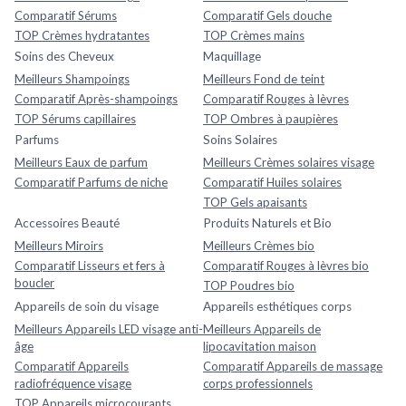
Comparatif Sérums
Comparatif Gels douche
TOP Crèmes hydratantes
TOP Crèmes mains
Soins des Cheveux
Maquillage
Meilleurs Shampoings
Meilleurs Fond de teint
Comparatif Après-shampoings
Comparatif Rouges à lèvres
TOP Sérums capillaires
TOP Ombres à paupières
Parfums
Soins Solaires
Meilleurs Eaux de parfum
Meilleurs Crèmes solaires visage
Comparatif Parfums de niche
Comparatif Huiles solaires
TOP Gels apaisants
Accessoires Beauté
Produits Naturels et Bio
Meilleurs Miroirs
Meilleurs Crèmes bio
Comparatif Lisseurs et fers à
Comparatif Rouges à lèvres bio
boucler
TOP Poudres bio
Appareils de soin du visage
Appareils esthétiques corps
Meilleurs Appareils LED visage anti-
Meilleurs Appareils de
âge
lipocavitation maison
Comparatif Appareils
Comparatif Appareils de massage
radiofréquence visage
corps professionnels
TOP Appareils microcourants