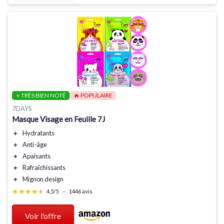
⭐ TRÈS BIEN NOTÉ
🔥 POPULAIRE
7DAYS
Masque Visage en Feuille 7J
＋
Hydratants
＋
Anti-âge
＋
Apaisants
＋
Rafraîchissants
＋
Mignon
design
★★★★★
★★★★★
4,5/5
—
1446 avis
Voir l'offre