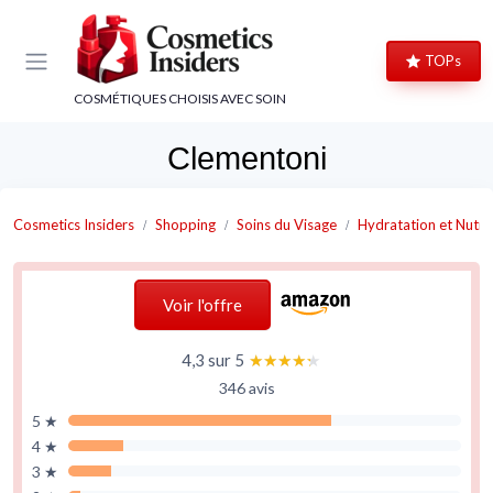
Panneau de gestion des cookies
TOPs
COSMÉTIQUES CHOISIS AVEC SOIN
Clementoni
Cosmetics Insiders
Shopping
Soins du Visage
Hydratation et Nutri
Voir l'offre
4,3 sur 5
★★★★★
★★★★★
346 avis
5 ★
4 ★
3 ★