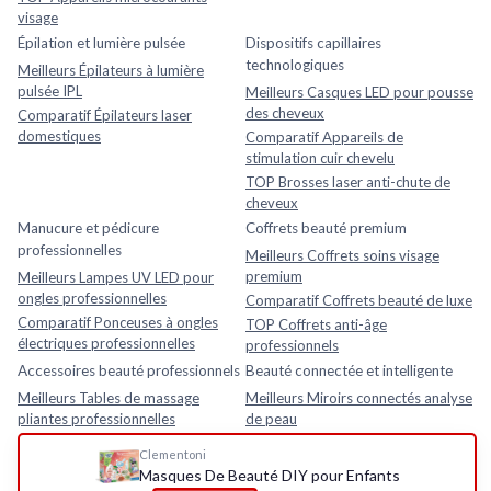
visage
Épilation et lumière pulsée
Dispositifs capillaires
technologiques
Meilleurs Épilateurs à lumière
pulsée IPL
Meilleurs Casques LED pour pousse
des cheveux
Comparatif Épilateurs laser
domestiques
Comparatif Appareils de
stimulation cuir chevelu
TOP Brosses laser anti-chute de
cheveux
Manucure et pédicure
Coffrets beauté premium
professionnelles
Meilleurs Coffrets soins visage
premium
Meilleurs Lampes UV LED pour
ongles professionnelles
Comparatif Coffrets beauté de luxe
Comparatif Ponceuses à ongles
TOP Coffrets anti-âge
électriques professionnelles
professionnels
Accessoires beauté professionnels
Beauté connectée et intelligente
Meilleurs Tables de massage
Meilleurs Miroirs connectés analyse
pliantes professionnelles
de peau
Comparatif Loupes esthétiques
Comparatif Analyseurs de peau
Clementoni
avec lampe LED
électroniques
Masques De Beauté DIY pour Enfants
TOP Fauteuils esthétiques
TOP Appareils beauté intelligents