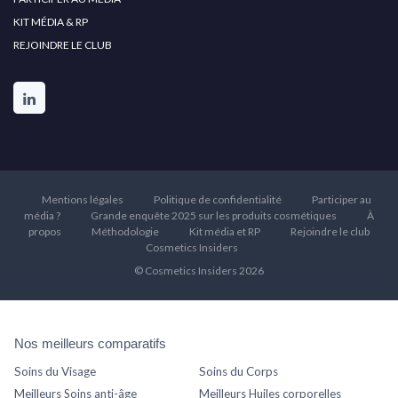
KIT MÉDIA & RP
REJOINDRE LE CLUB
Mentions légales
Politique de confidentialité
Participer au
média ?
Grande enquête 2025 sur les produits cosmétiques
À
propos
Méthodologie
Kit média et RP
Rejoindre le club
Cosmetics Insiders
© Cosmetics Insiders 2026
Nos meilleurs comparatifs
Soins du Visage
Soins du Corps
Meilleurs Soins anti-âge
Meilleurs Huiles corporelles