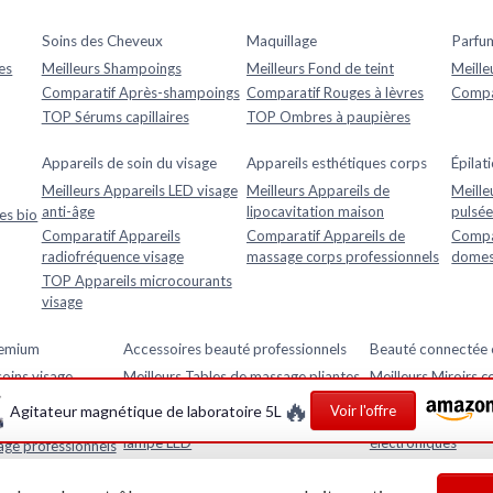
Soins des Cheveux
Maquillage
Parfu
es
Meilleurs Shampoings
Meilleurs Fond de teint
Meille
Comparatif Après-shampoings
Comparatif Rouges à lèvres
Compar
TOP Sérums capillaires
TOP Ombres à paupières
Appareils de soin du visage
Appareils esthétiques corps
Épilat
Meilleurs Appareils LED visage
Meilleurs Appareils de
Meille
anti-âge
lipocavitation maison
pulsée
es bio
Comparatif Appareils
Comparatif Appareils de
Compar
radiofréquence visage
massage corps professionnels
domes
TOP Appareils microcourants
visage
remium
Accessoires beauté professionnels
Beauté connectée et
soins visage
Meilleurs Tables de massage pliantes
Meilleurs Miroirs 
professionnelles
de peau
🔥
Agitateur magnétique de laboratoire 5L
Voir l'offre
s beauté de luxe
Comparatif Loupes esthétiques avec
Comparatif Analys
lampe LED
électroniques
âge professionnels
TOP Fauteuils esthétiques réglables
TOP Appareils beau
avec application m