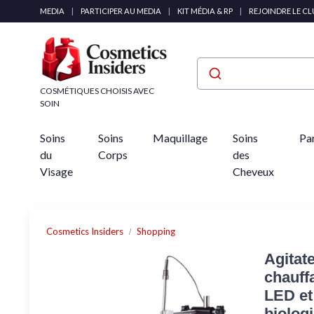
Panneau de gestion des cookies
MEDIA
|
PARTICIPER AU MEDIA
|
KIT MÉDIA & RP
|
REJOINDRE LE C
COSMÉTIQUES CHOISIS AVEC
SOIN
Soins
Soins
Maquillage
Soins
Pa
du
Corps
des
Visage
Cheveux
Cosmetics Insiders
Shopping
Agitat
chauff
LED et
biologi