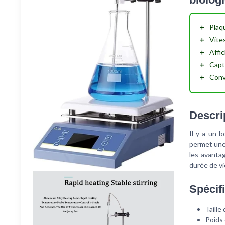
＋
Plaq
＋
Vite
＋
Affi
＋
Capt
＋
Convi
Descri
Il y a un 
permet une 
les avanta
durée de vi
Spécifi
Taille
Poids 