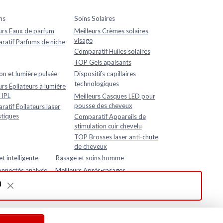
ms
Soins Solaires
urs Eaux de parfum
Meilleurs Crèmes solaires
visage
atif Parfums de niche
Comparatif Huiles solaires
TOP Gels apaisants
ion et lumière pulsée
Dispositifs capillaires
technologiques
urs Épilateurs à lumière
 IPL
Meilleurs Casques LED pour
pousse des cheveux
atif Épilateurs laser
tiques
Comparatif Appareils de
stimulation cuir chevelu
TOP Brosses laser anti-chute
de cheveux
 intelligente
Rasage et soins homme
connectés analyse
Meilleurs Après-rasages
eurs de peau
té intelligents
obile