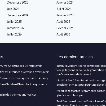
Décembre 2023
Janvier 2024
Juin 2024
Juillet 2024
Décembre 2024
Janvier 2025
Juillet 2025
Août 2025
Janvier 2026
Février 2026
Juillet 2026
Août 2026
us
Les derniers articles
arfums Chogan : ce qu'il faut savoir
Institut Eve Bernissart : comment l’exp
visage façonne la nouvelle génération 
cs avis : tout ce que vous devez savoir
professionnels de la beauté
l'univers du massage naturiste à Nancy
L’institut Eve à Bernissart : soins visag
rfum Christian Blanc : tout ce que vous
précision et massages pour une détent
Maquillage frosted : comment adopter 
icacité des crèmes anti-varices
glacées sans faux pas
Test Biotherm Homme Basics Line Aft
Emulsion : l’après-rasage sans alcool q