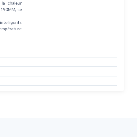
 la chaleur
90*190MM, ce
intelligents
 température
s