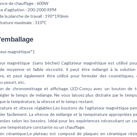
ance de chauffage : 600W
e d'agitation : 200-2000 RPM
 de la planche de travail : 190*190mm
rature maximale : 310℃
d'emballage
teur magnétique*1
ur magnétique :(sans bécher) L'agitateur magnétique est utilisé pour
 de moyenne et faible viscosité. Il peut être mélangé à la solution
ire, et peut également être utilisé pour formuler des cosmétiques, 
u yaourt, etc.
on de chronométrage et affichage LED:Conçu avec un bouton de t
égler le temps de mélange. Ne vous laissez plus distraire par le temps,
ue la température, la vitesse et le temps restant.
ture et vitesse réglables:Les boutons de l'agitateur magnétique pe
ôler facilement. La vitesse de mélange et la température appropriées 
nnées selon les besoins. Idéal pour les expériences nécessitant un co
 une température constante ou un chauffage.
en céramique:Le plateau est composé de plaques en céramique rési