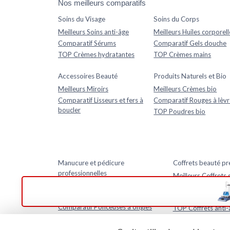
Nos meilleurs comparatifs
Soins du Visage
Soins du Corps
Meilleurs Soins anti-âge
Meilleurs Huiles corporell
Comparatif Sérums
Comparatif Gels douche
TOP Crèmes hydratantes
TOP Crèmes mains
Accessoires Beauté
Produits Naturels et Bio
Meilleurs Miroirs
Meilleurs Crèmes bio
Comparatif Lisseurs et fers à
Comparatif Rouges à lèvr
boucler
TOP Poudres bio
Manucure et pédicure
Coffrets beauté p
professionnelles
Meilleurs Coffrets 
premium
Meilleurs Lampes UV LED pour ongles
professionnelles
Comparatif Coffret
Comparatif Ponceuses à ongles
TOP Coffrets anti-
électriques professionnelles