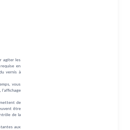
 agiter les
 requise en
du vernis à
emps, vous
 l'affichage
rmettent de
peuvent être
ntrôle de la
stantes aux