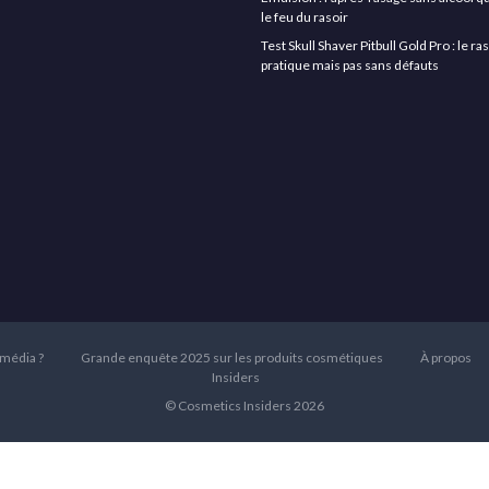
le feu du rasoir
Test Skull Shaver Pitbull Gold Pro : le r
pratique mais pas sans défauts
 média ?
Grande enquête 2025 sur les produits cosmétiques
À propos
Insiders
© Cosmetics Insiders 2026