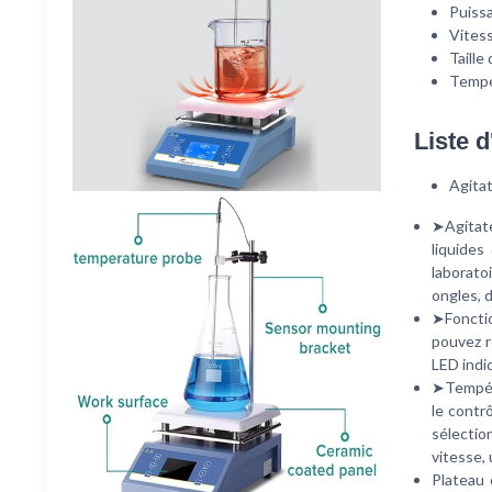
Puiss
Vitess
Taille
Tempé
Liste 
Agita
➤Agitate
liquides
laborato
ongles, d
➤Foncti
pouvez r
LED indiq
➤Tempéra
le contr
sélectio
vitesse,
Plateau 