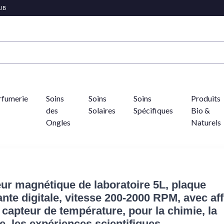
LUB
rfumerie
Soins
Soins
Soins
Produits
des
Solaires
Spécifiques
Bio &
Ongles
Naturels
eur magnétique de laboratoire 5L, plaque
ante digitale, vitesse 200-2000 RPM, avec af
 capteur de température, pour la chimie, la
e, les expériences scientifiques.