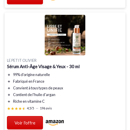
LE PETIT OLIVIER
Sérum Anti-Âge Visage & Yeux - 30 ml
＋
99% d'origine naturelle
＋
Fabriqué en France
＋
Convient à tous types de peaux
＋
Contient de l'huile d'argan
＋
Riche en vitamine C
★★★★★
★★★★★
4,5/5
—
196 avis
Voir l'offre