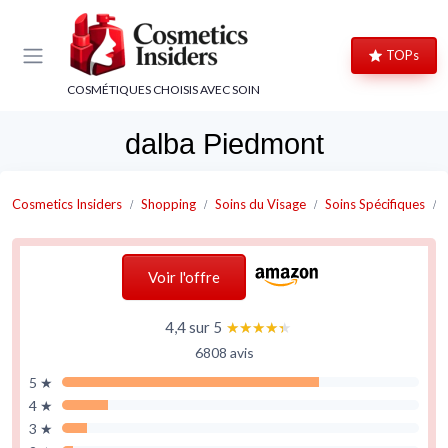
Panneau de gestion des cookies
TOPs
COSMÉTIQUES CHOISIS AVEC SOIN
dalba Piedmont
Cosmetics Insiders
Shopping
Soins du Visage
Soins Spécifiques
Voir l'offre
4,4 sur 5
★★★★★
★★★★★
6808 avis
5 ★
4 ★
3 ★