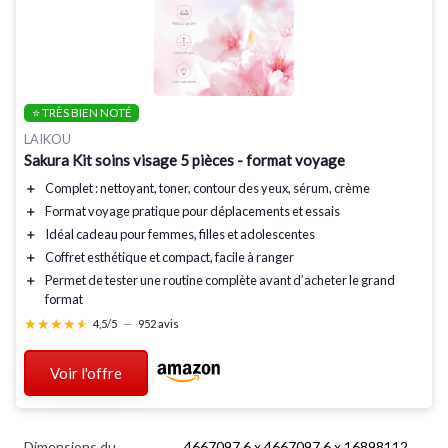
⭐ TRÈS BIEN NOTÉ
LAIKOU
Sakura Kit soins visage 5 pièces - format voyage
＋
Complet
: nettoyant, toner, contour des yeux, sérum, crème
＋
Format voyage
pratique pour déplacements et essais
＋
Idéal cadeau
pour femmes, filles et adolescentes
＋
Coffret esthétique et compact, facile à ranger
＋
Permet de tester une routine complète avant d’acheter le grand
format
★★★★★
★★★★★
4,5/5
—
952 avis
Voir l'offre
Dimensions du
4667097,6 x 4667097,6 x 16898112