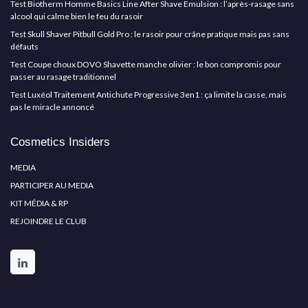
Test Biotherm Homme Basics Line After Shave Emulsion : l’après-rasage sans
alcool qui calme bien le feu du rasoir
Test Skull Shaver Pitbull Gold Pro : le rasoir pour crâne pratique mais pas sans
défauts
Test Coupe choux DOVO Shavette manche olivier : le bon compromis pour
passer au rasage traditionnel
Test Luxéol Traitement Antichute Progressive 3en1 : ça limite la casse, mais
pas le miracle annoncé
Cosmetics Insiders
MEDIA
PARTICIPER AU MEDIA
KIT MÉDIA & RP
REJOINDRE LE CLUB