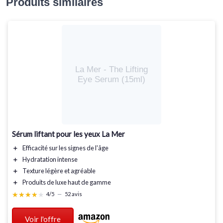
Produits similaires
La Mer - The Lifting
Eye Serum (15ml)
Sérum liftant pour les yeux La Mer
＋
Efficacité
sur les signes de l'âge
＋
Hydratation
intense
＋
Texture
légère et agréable
＋
Produits de luxe
haut de gamme
★★★★★
★★★★★
4/5
—
52 avis
Voir l'offre