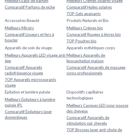
Meilleurs Eaux de parfum
Meilleurs Crèmes solaires visage
Comparatif Parfums de niche
Comparatif Huiles solaires
TOP Gels apaisants
Accessoires Beauté
Produits Naturels et Bio
Meilleurs Miroirs
Meilleurs Crèmes bio
Comparatif Lisseurs et fers à
Comparatif Rouges à lèvres bio
boucler
TOP Poudres bio
Appareils de soin du visage
Appareils esthétiques corps
Meilleurs Appareils LED visage anti-
Meilleurs Appareils de
âge
lipocavitation maison
Comparatif Appareils
Comparatif Appareils de massage
radiofréquence visage
corps professionnels
TOP Appareils microcourants
visage
Épilation et lumière pulsée
Dispositifs capillaires
technologiques
Meilleurs Épilateurs à lumière
pulsée IPL
Meilleurs Casques LED pour pousse
des cheveux
Comparatif Épilateurs laser
domestiques
Comparatif Appareils de
stimulation cuir chevelu
TOP Brosses laser anti-chute de