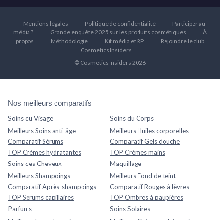
Mentions légales
Politique de confidentialité
Participer au
média ?
Grande enquête 2025 sur les produits cosmétiques
À
propos
Méthodologie
Kit média et RP
Rejoindre le club
Cosmetics Insiders
© Cosmetics Insiders 2026
Nos meilleurs comparatifs
Soins du Visage
Soins du Corps
Meilleurs Soins anti-âge
Meilleurs Huiles corporelles
Comparatif Sérums
Comparatif Gels douche
TOP Crèmes hydratantes
TOP Crèmes mains
Soins des Cheveux
Maquillage
Meilleurs Shampoings
Meilleurs Fond de teint
Comparatif Après-shampoings
Comparatif Rouges à lèvres
TOP Sérums capillaires
TOP Ombres à paupières
Parfums
Soins Solaires