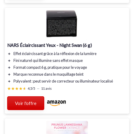
NARS Éclaircissant Yeux - Night Swan (6 g)
＋
Effet éclaircissant
grâce à la réflexion de la lumière
＋
Fini naturel
qui illumine sans effet masque
＋
Format compact
6 g, pratique pour le voyage
＋
Marque reconnue
dans le maquillage teint
＋
Polyvalent
: peut servir de correcteur ou illuminateur localisé
★★★★★
★★★★★
4,5/5
—
11 avis
Voir l'offre