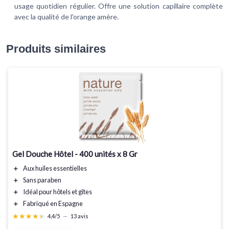
usage quotidien régulier. Offre une solution capillaire complète
avec la qualité de l'orange amère.
Produits similaires
Gel Douche Hôtel - 400 unités x 8 Gr
＋
Aux huiles essentielles
＋
Sans paraben
＋
Idéal pour hôtels et gîtes
＋
Fabriqué en Espagne
★★★★★
★★★★★
4,4/5
—
13 avis