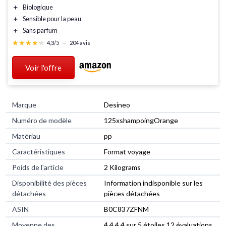
＋
Biologique
＋
Sensible pour la peau
＋
Sans parfum
★★★★★
★★★★★
4,3/5
—
204 avis
Voir l'offre
Marque
‎Desineo
Numéro de modèle
‎125xshampoingOrange
Matériau
‎pp
Caractéristiques
‎Format voyage
Poids de l'article
‎2 Kilograms
Disponibilité des pièces
‎Information indisponible sur les
détachées
pièces détachées
ASIN
B0C837ZFNM
Moyenne des
4,4 4,4 sur 5 étoiles 12 évaluations