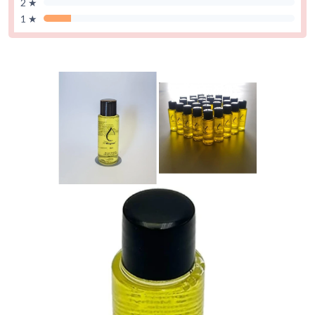
2 ★
1 ★