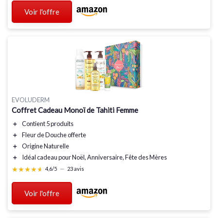
Voir l'offre
EVOLUDERM
Coffret Cadeau Monoï de Tahiti Femme
＋
Contient
5 produits
＋
Fleur de Douche offerte
＋
Origine Naturelle
＋
Idéal cadeau
pour Noël, Anniversaire, Fête des Mères
★★★★★
★★★★★
4,6/5
—
23 avis
Voir l'offre