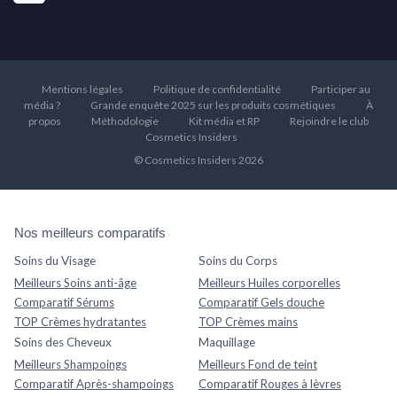
Mentions légales
Politique de confidentialité
Participer au
média ?
Grande enquête 2025 sur les produits cosmétiques
À
propos
Méthodologie
Kit média et RP
Rejoindre le club
Cosmetics Insiders
© Cosmetics Insiders 2026
Nos meilleurs comparatifs
Soins du Visage
Soins du Corps
Meilleurs Soins anti-âge
Meilleurs Huiles corporelles
Comparatif Sérums
Comparatif Gels douche
TOP Crèmes hydratantes
TOP Crèmes mains
Soins des Cheveux
Maquillage
Meilleurs Shampoings
Meilleurs Fond de teint
Comparatif Après-shampoings
Comparatif Rouges à lèvres