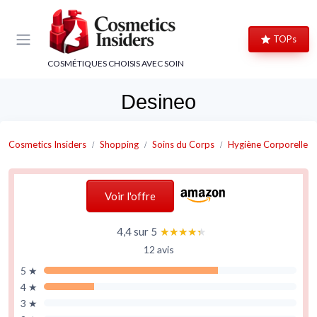
Panneau de gestion des cookies
TOPs
COSMÉTIQUES CHOISIS AVEC SOIN
Desineo
Cosmetics Insiders
Shopping
Soins du Corps
Hygiène Corporelle
Voir l'offre
4,4 sur 5
★★★★★
★★★★★
12 avis
5 ★
4 ★
3 ★