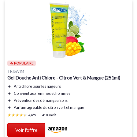
🔥 POPULAIRE
TRISWIM
Gel Douche Anti Chlore - Citron Vert & Mangue (251ml)
＋
Anti chlore
pour les nageurs
＋
Convient aux femmes et hommes
＋
Prévention des démangeaisons
＋
Parfum agréable
de citron vert et mangue
★★★★★
★★★★★
4,4/5
—
4183 avis
Voir l'offre