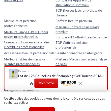
domestiques
Comparatif Appareils de
stimulation cuir chevelu
TOP Brosses laser anti-chute de
cheveux
Manucure et pédicure
Coffrets beauté premium
professionnelles
Meilleurs Coffrets soins visage
premium
Meilleurs Lampes UV LED pour
ongles professionnelles
Comparatif Coffrets beauté de luxe
Comparatif Ponceuses à ongles
TOP Coffrets anti-âge
électriques professionnelles
professionnels
Accessoires beauté professionnels
Beauté connectée et intelligente
Meilleurs Tables de massage
Meilleurs Miroirs connectés analyse
pliantes professionnelles
de peau
Comparatif Loupes esthétiques
Comparatif Analyseurs de peau
Desineo
avec lampe LED
électroniques
Lot de 125 Bouteilles de Shampoing Gel Douche 30 ML - Parfum Orange
TOP Fauteuils esthétiques
TOP Appareils beauté intelligents
🔥
Voir l'offre
réglables
avec application mobile
Rasage et soins homme
Meilleurs Après-rasages
Ce site utilise des cookies et vous donne le contrôle sur ceux que vous
souhaitez activer