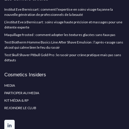
Institut Eve Bernissart : comment l’expertise en soins visage façonne la
nouvelle génération de professionnels de la beauté
L’institut Eve à Bernissart : soins visage haute précision et massages pour une
détente experte
Maquillage frosted : comment adopter les textures glacées sans faux pas
Test Biotherm Homme Basics Line After Shave Emulsion : l’après-rasage sans
alcool qui calme bien le feu du rasoir
Test Skull Shaver Pitbull Gold Pro : le rasoir pour crâne pratique mais pas sans
défauts
Cosmetics Insiders
MEDIA
PARTICIPER AU MEDIA
KIT MÉDIA & RP
REJOINDRE LE CLUB