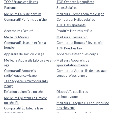
TOP Sérums capillaires
TOP Ombres à paupières
Parfums
Soins Solaires
Meilleurs Eaux de parfum
Meilleurs Crèmes solaires visage
Comparatif Parfums de niche
Comparatif Huiles solaires
TOP Gels apaisants
Accessoires Beauté
Produits Naturels et Bio
Meilleurs Miroirs
Meilleurs Crèmes bio
Comparatif Lisseurs et fers à
Comparatif Rouges à lèvres bio
boucler
TOP Poudres bio
Appareils de soin du visage
Appareils esthétiques corps
Meilleurs Appareils LED visage anti-
Meilleurs Appareils de
âge
lipocavitation maison
Comparatif Appareils
Comparatif Appareils de massage
radiofréquence visage
corps professionnels
TOP Appareils microcourants
visage
Épilation et lumière pulsée
Dispositifs capillaires
technologiques
Meilleurs Épilateurs à lumière
pulsée IPL
Meilleurs Casques LED pour pousse
des cheveux
Comparatif Épilateurs laser