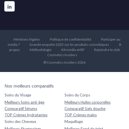
Mentions légales
Politique de confidentialité
Participer au
média ?
Grande enquête 2025 sur les produits cosmétiques
À
propos
Méthodologie
Kit média et RP
Rejoindre le club
Cosmetics Insiders
© Cosmetics Insiders 2026
Nos meilleurs comparatifs
Soins du Visage
Soins du Corps
Meilleurs Soins anti-âge
Meilleurs Huiles corporelles
Comparatif Sérums
Comparatif Gels douche
TOP Crèmes hydratantes
TOP Crèmes mains
Soins des Cheveux
Maquillage
Meilleurs Shampoings
Meilleurs Fond de teint