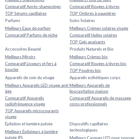
Comparatif Après-shampoings
Comparatif Rouges à lèvres
TOP Sérums capillaires
TOP Ombres à paupières
Parfums
Soins Solaires
Meilleurs Eaux de parfum
Meilleurs Crèmes solaires visage
Comparatif Parfums de niche
Comparatif Huiles solaires
TOP Gels apaisants
Accessoires Beauté
Produits Naturels et Bio
Meilleurs Miroirs
Meilleurs Crèmes bio
Comparatif Lisseurs et fers à
Comparatif Rouges à lèvres bio
boucler
TOP Poudres bio
Appareils de soin du visage
Appareils esthétiques corps
Meilleurs Appareils LED visage anti-
Meilleurs Appareils de
âge
lipocavitation maison
Comparatif Appareils
Comparatif Appareils de massage
radiofréquence visage
corps professionnels
TOP Appareils microcourants
visage
Épilation et lumière pulsée
Dispositifs capillaires
technologiques
Meilleurs Épilateurs à lumière
pulsée IPL
Meilleurs Casques LED pour pousse