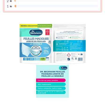
2 ★
1 ★