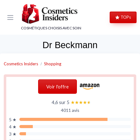
Panneau de gestion des cookies
TOPs
COSMÉTIQUES CHOISIS AVEC SOIN
Dr Beckmann
Cosmetics Insiders
Shopping
Voir l'offre
4,6 sur 5
★★★★★
★★★★★
4011 avis
5 ★
4 ★
3 ★