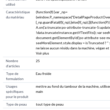
utilisé
Caractéristique
(function(f) {var _np=
du matériau
(window.P._namespace("DetailPageProductOvervi
{_np.guardFatal(f)(_np);}else{f(_np);}}(function(P)
A.on('a:truncate:po-attribute-truncate-5:updated
!data.truncateInstance.getIfTextFits(); var se
document.getElementById('po-attribute-see-mor
seeMoreElement.style.display = isTruncated ? '' : 'n
ne laisse aucun résidu dans la machine, végan et
Voir plus
Nombre
25
d'articles
Type de
Eau froide
formulation
Usages
mettre au fond du tambour de la machine, utiliser
spécifiques
main
pour le produit
Type de peau
tout type de peau