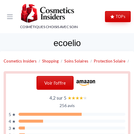
Panneau de gestion des cookies
TOPs
COSMÉTIQUES CHOISIS AVEC SOIN
ecoelio
Cosmetics Insiders
Shopping
Soins Solaires
Protection Solaire
C
Voir l'offre
4,2 sur 5
★★★★★
★★★★★
256 avis
5 ★
4 ★
3 ★