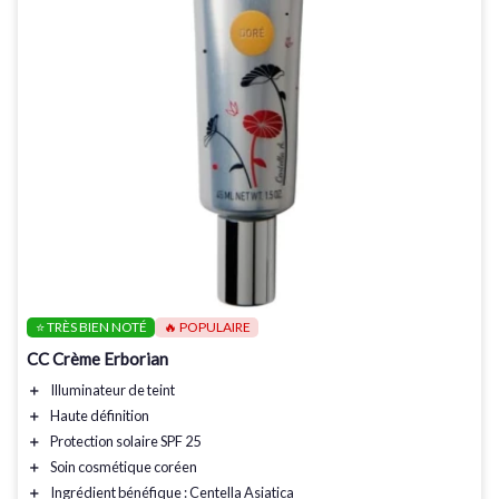
⭐ TRÈS BIEN NOTÉ
🔥 POPULAIRE
CC Crème Erborian
＋
Illuminateur de teint
＋
Haute définition
＋
Protection solaire SPF 25
＋
Soin cosmétique coréen
＋
Ingrédient bénéfique
: Centella Asiatica