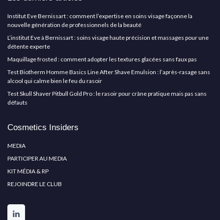
Institut Eve Bernissart : comment l’expertise en soins visage façonne la
nouvelle génération de professionnels de la beauté
L’institut Eve à Bernissart : soins visage haute précision et massages pour une
détente experte
Maquillage frosted : comment adopter les textures glacées sans faux pas
Test Biotherm Homme Basics Line After Shave Emulsion : l’après-rasage sans
alcool qui calme bien le feu du rasoir
Test Skull Shaver Pitbull Gold Pro : le rasoir pour crâne pratique mais pas sans
défauts
Cosmetics Insiders
MEDIA
PARTICIPER AU MEDIA
KIT MÉDIA & RP
REJOINDRE LE CLUB