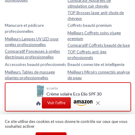
domestiques
Comparatif Appareils de
stimulation cuir chevelu
TOP Brosses laser anti-chute de
cheveux
Manucure et pédicure
Coffrets beauté premium
professionnelles
Meilleurs Coffrets soins visage
premium
Meilleurs Lampes UV LED pour
ongles professionnelles
Comparatif Coffrets beauté de luxe
Comparatif Ponceuses à ongles
TOP Coffrets anti-âge
électriques professionnelles
professionnels
Accessoires beauté professionnels
Beauté connectée et intelligente
Meilleurs Tables de massage
Meilleurs Miroirs connectés analyse
pliantes professionnelles
de peau
Comparatif Loupes esthétiques
Comparatif Analyseurs de peau
ecoelio
avec lampe LED
électroniques
Crème solaire Eco Elio SPF 30
TOP Fauteuils esthétiques
TOP Appareils beauté intelligents
🔥
réglables
avec application mobile
Voir l'offre
Rasage et soins homme
Meilleurs Après-rasages
Ce site utilise des cookies et vous donne le contrôle sur ceux que vous
souhaitez activer