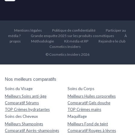
Mentions légales
Politique de confidentialité
Participer au
média ?
Grande enquête 2025 sur les produits cosmétiques
À
propos
Méthodologie
Kit média et RP
Rejoindre le club
Cosmetics Insiders
© Cosmetics Insiders 2026
Nos meilleurs comparatifs
Soins du Visage
Soins du Corps
Meilleurs Soins anti-âge
Meilleurs Huiles corporelles
Comparatif Sérums
Comparatif Gels douche
TOP Crèmes hydratantes
TOP Crèmes mains
Soins des Cheveux
Maquillage
Meilleurs Shampoings
Meilleurs Fond de teint
Comparatif Après-shampoings
Comparatif Rouges à lèvres