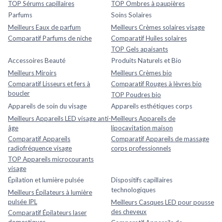
TOP Sérums capillaires
TOP Ombres à paupières
Parfums
Soins Solaires
Meilleurs Eaux de parfum
Meilleurs Crèmes solaires visage
Comparatif Parfums de niche
Comparatif Huiles solaires
TOP Gels apaisants
Accessoires Beauté
Produits Naturels et Bio
Meilleurs Miroirs
Meilleurs Crèmes bio
Comparatif Lisseurs et fers à
Comparatif Rouges à lèvres bio
boucler
TOP Poudres bio
Appareils de soin du visage
Appareils esthétiques corps
Meilleurs Appareils LED visage anti-
Meilleurs Appareils de
âge
lipocavitation maison
Comparatif Appareils
Comparatif Appareils de massage
radiofréquence visage
corps professionnels
TOP Appareils microcourants
visage
Épilation et lumière pulsée
Dispositifs capillaires
technologiques
Meilleurs Épilateurs à lumière
pulsée IPL
Meilleurs Casques LED pour pousse
des cheveux
Comparatif Épilateurs laser