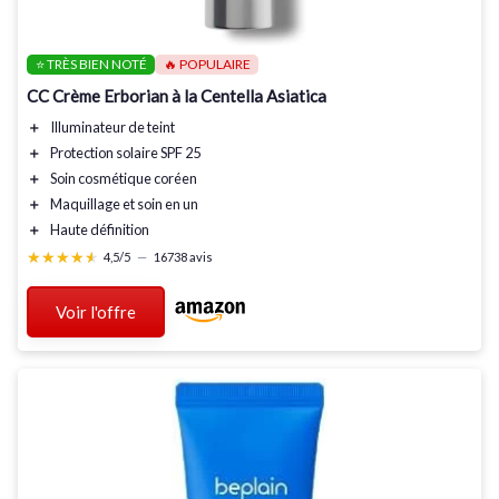
⭐ TRÈS BIEN NOTÉ
🔥 POPULAIRE
CC Crème Erborian à la Centella Asiatica
＋
Illuminateur
de teint
＋
Protection solaire
SPF 25
＋
Soin cosmétique
coréen
＋
Maquillage
et soin en un
＋
Haute définition
★★★★★
★★★★★
4,5/5
—
16738 avis
Voir l'offre