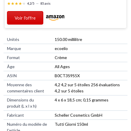
★★★★★
★★★★★
4,2/5
—
85 avis
Voir l'offre
Unités
‎150.00 millilitre
Marque
‎ecoelio
Format
‎Crème
Âge
‎All Ages
ASIN
B0CT3S9S5X
Moyenne des
4,2 4,2 sur 5 étoiles 256 évaluations
commentaires client
4,2 sur 5 étoiles
Dimensions du
4 x 6 x 18,5 cm; 0,15 grammes
produit (L x l x h)
Fabricant
Scheller Cosmetics GmbH
Numéro du modèle de
Tutti Giorni 150ml
l'article