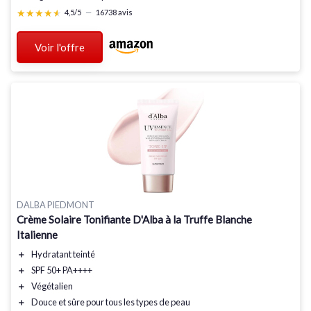
★★★★★
★★★★★
4,5/5
—
16738 avis
Voir l'offre
DALBA PIEDMONT
Crème Solaire Tonifiante D'Alba à la Truffe Blanche
Italienne
＋
Hydratant
teinté
＋
SPF 50+
PA++++
＋
Végétalien
＋
Douce et sûre
pour tous les types de peau