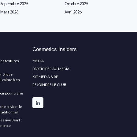
Septembre 2025
Octobre 2025
Mars 2026
Avril 2026
Cosmetics Insiders
les textures
MEDIA
PARTICIPER AU MEDIA
er Shave
KIT MÉDIA & RP
ui calme bien
REJOINDRE LE CLUB
asoir pour crâne
 olivier : le
raditionnel
essive 3en1 :
annoncé