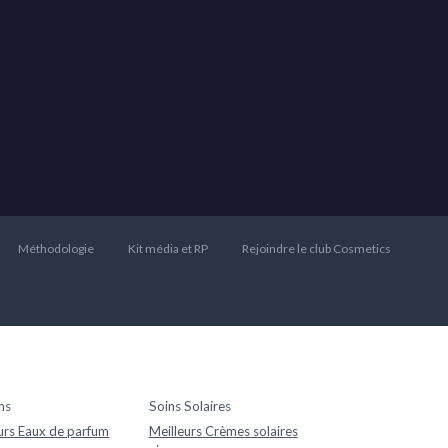
Méthodologie
Kit média et RP
Rejoindre le club Cosmetics
ms
Soins Solaires
urs Eaux de parfum
Meilleurs Crèmes solaires