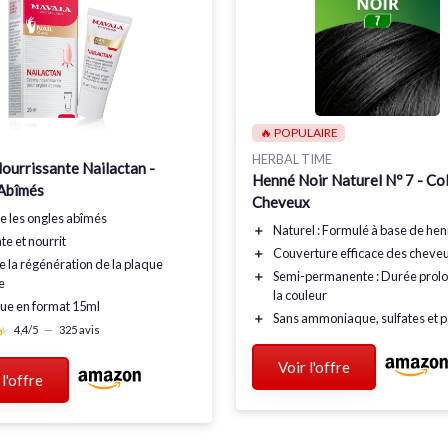
🔥 POPULAIRE
HERBAL TIME
ourrissante Nailactan -
Henné Noir Naturel Nº 7 - Co
Abîmés
Cheveux
re
les ongles abîmés
＋
Naturel
: Formulé à base de he
te
et nourrit
＋
Couverture
efficace des cheveu
te
la régénération de la plaque
＋
Semi-permanente
: Durée prol
e
la couleur
que
en format 15ml
＋
Sans
ammoniaque, sulfates et 
★
★
4,4/5
—
325 avis
Voir l'offre
 l'offre