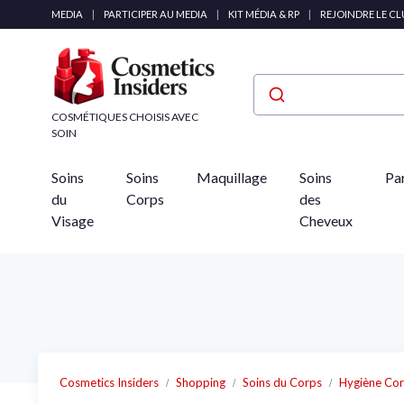
Panneau de gestion des cookies
MEDIA
|
PARTICIPER AU MEDIA
|
KIT MÉDIA & RP
|
REJOINDRE LE C
COSMÉTIQUES CHOISIS AVEC
SOIN
Soins
Soins
Maquillage
Soins
Pa
du
Corps
des
Visage
Cheveux
Cosmetics Insiders
Shopping
Soins du Corps
Hygiène Cor