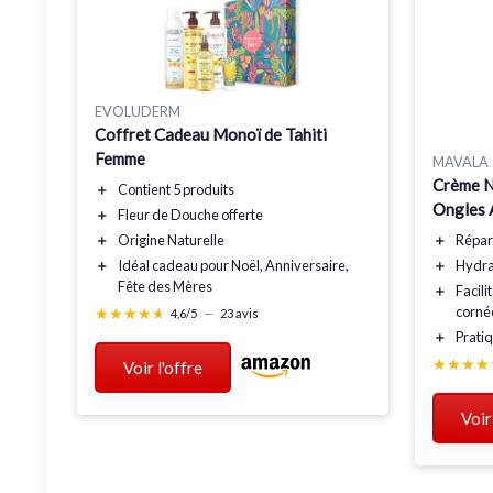
EVOLUDERM
Coffret Cadeau Monoï de Tahiti
Femme
MAVALA
Crème N
＋
Contient
5 produits
Ongles 
＋
Fleur de Douche offerte
＋
Répa
＋
Origine Naturelle
＋
Hydra
＋
Idéal cadeau
pour Noël, Anniversaire,
Fête des Mères
＋
Facili
corné
★★★★★
★★★★★
4,6/5
—
23 avis
＋
Prati
★★★★
★★★★
Voir l'offre
Voir