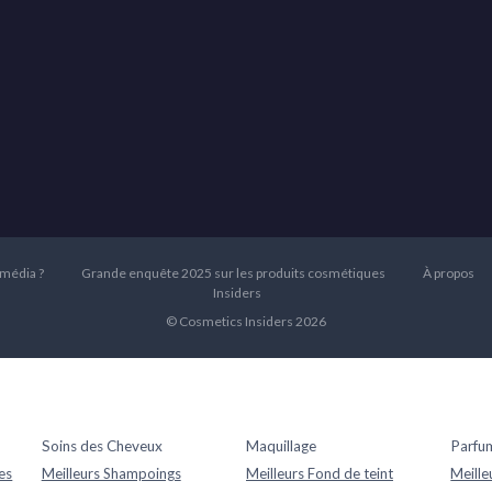
 média ?
Grande enquête 2025 sur les produits cosmétiques
À propos
Insiders
© Cosmetics Insiders 2026
Soins des Cheveux
Maquillage
Parfu
es
Meilleurs Shampoings
Meilleurs Fond de teint
Meille