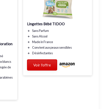
Lingettes Bébé TIDOO
＋
Sans Parfum
＋
Sans Alcool
＋
Made in France
loration
＋
Convient aux peaux sensibles
＋
Désinfectantes
nné
x blancs
Voir l'offre
ongée de
parabènes