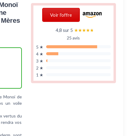
 Monoï
ine
Voir l'offre
s Mères
4,8 sur 5
★★★★★
★★★★★
25 avis
5 ★
4 ★
3 ★
2 ★
1 ★
le Monoï de
ps un voile
x vertus du
 rendra vos
uderm sont