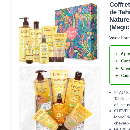
Coffre
de Tahi
Nature
(Magic
Voir la bou
＋
6 pr
＋
Gant
＋
Orig
＋
Cade
PEAU SUB
Tahiti 
délicieu
CHEVELUR
Monoï de
cheveux f
FABRICA