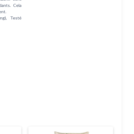
dants. Cela
ent.
ng), Testé