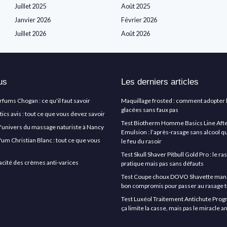
Juillet 2025
Août 2025
Janvier 2026
Février 2026
Juillet 2026
Août 2026
us
Les derniers articles
arfums Chogan : ce qu'il faut savoir
Maquillage frosted : comment adopter 
glacées sans faux pas
cs avis : tout ce que vous devez savoir
Test Biotherm Homme Basics Line Aft
l'univers du massage naturiste à Nancy
Emulsion : l’après-rasage sans alcool q
rfum Christian Blanc : tout ce que vous
le feu du rasoir
Test Skull Shaver Pitbull Gold Pro : le r
icacité des crèmes anti-varices
pratique mais pas sans défauts
Test Coupe choux DOVO Shavette manche
bon compromis pour passer au rasage t
Test Luxéol Traitement Antichute Progr
ça limite la casse, mais pas le miracle 