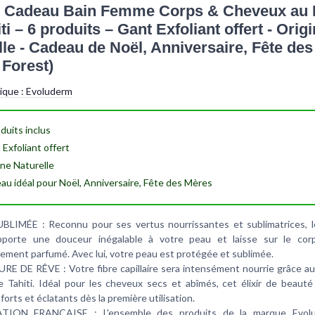
t Cadeau Bain Femme Corps & Cheveux au
ti – 6 produits – Gant Exfoliant offert - Orig
lle - Cadeau de Noël, Anniversaire, Fête de
 Forest)
tique :
Evoluderm
oduits
inclus
 Exfoliant
offert
ine Naturelle
au idéal
pour Noël, Anniversaire, Fête des Mères
LIMÉE : Reconnu pour ses vertus nourrissantes et sublimatrices, 
apporte une douceur inégalable à votre peau et laisse sur le cor
sement parfumé. Avec lui, votre peau est protégée et sublimée.
E DE RÊVE : Votre fibre capillaire sera intensément nourrie grâce au
 Tahiti. Idéal pour les cheveux secs et abîmés, cet élixir de beauté
orts et éclatants dès la première utilisation.
TION FRANCAISE : L'ensemble des produits de la marque Evol