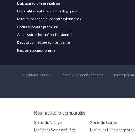
Épilation et lumière pulsée
Dispositifs capillaires technologiques
Manucure et pédicure professionnelles
Coffrets beauté premium
Accessoires beauté professionnels
Beauté connectée et intelligente
Rasage et soins homme
Mentions légales
Politique de confidentialité
Participer au
Nos meilleurs comparatifs
Soins du Visage
Soins du Corps
Meilleurs Soins anti-âge
Meilleurs Huiles corporell