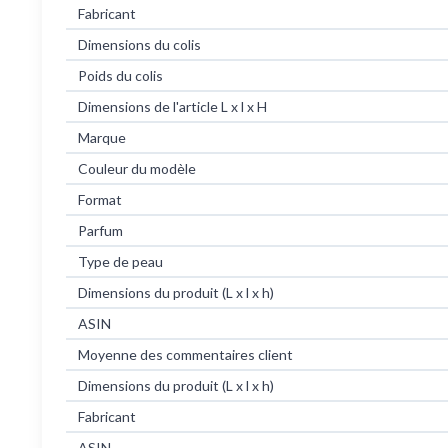
Fabricant
Dimensions du colis
Poids du colis
Dimensions de l'article L x l x H
Marque
Couleur du modèle
Format
Parfum
Type de peau
Dimensions du produit (L x l x h)
ASIN
Moyenne des commentaires client
Dimensions du produit (L x l x h)
Fabricant
ASIN