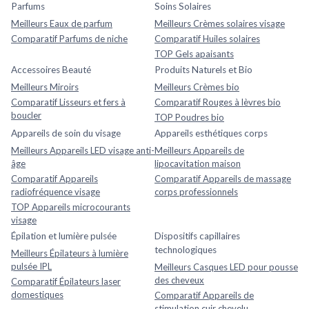
Parfums
Soins Solaires
Meilleurs Eaux de parfum
Meilleurs Crèmes solaires visage
Comparatif Parfums de niche
Comparatif Huiles solaires
TOP Gels apaisants
Accessoires Beauté
Produits Naturels et Bio
Meilleurs Miroirs
Meilleurs Crèmes bio
Comparatif Lisseurs et fers à
Comparatif Rouges à lèvres bio
boucler
TOP Poudres bio
Appareils de soin du visage
Appareils esthétiques corps
Meilleurs Appareils LED visage anti-
Meilleurs Appareils de
âge
lipocavitation maison
Comparatif Appareils
Comparatif Appareils de massage
radiofréquence visage
corps professionnels
TOP Appareils microcourants
visage
Épilation et lumière pulsée
Dispositifs capillaires
technologiques
Meilleurs Épilateurs à lumière
pulsée IPL
Meilleurs Casques LED pour pousse
des cheveux
Comparatif Épilateurs laser
domestiques
Comparatif Appareils de
stimulation cuir chevelu