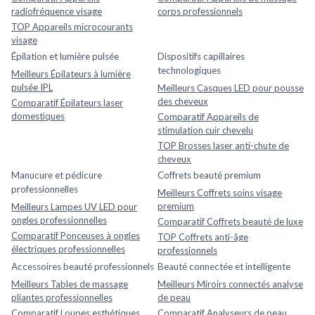
radiofréquence visage
corps professionnels
TOP Appareils microcourants
visage
Épilation et lumière pulsée
Dispositifs capillaires
technologiques
Meilleurs Épilateurs à lumière
pulsée IPL
Meilleurs Casques LED pour pousse
des cheveux
Comparatif Épilateurs laser
domestiques
Comparatif Appareils de
stimulation cuir chevelu
TOP Brosses laser anti-chute de
cheveux
Manucure et pédicure
Coffrets beauté premium
professionnelles
Meilleurs Coffrets soins visage
premium
Meilleurs Lampes UV LED pour
ongles professionnelles
Comparatif Coffrets beauté de luxe
Comparatif Ponceuses à ongles
TOP Coffrets anti-âge
électriques professionnelles
professionnels
Accessoires beauté professionnels
Beauté connectée et intelligente
Meilleurs Tables de massage
Meilleurs Miroirs connectés analyse
pliantes professionnelles
de peau
Comparatif Loupes esthétiques
Comparatif Analyseurs de peau