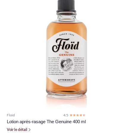
Floïd
4.5
☆☆☆☆☆
★★★★★
Lotion après-rasage The Genuine 400 ml
Voir le détail