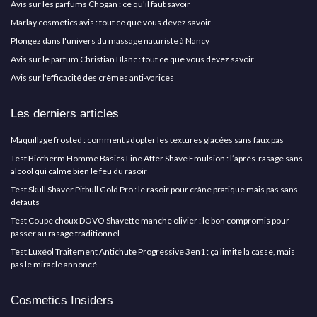
Avis sur les parfums Chogan : ce qu'il faut savoir
Marlay cosmetics avis : tout ce que vous devez savoir
Plongez dans l'univers du massage naturiste à Nancy
Avis sur le parfum Christian Blanc : tout ce que vous devez savoir
Avis sur l'efficacité des crèmes anti-varices
Les derniers articles
Maquillage frosted : comment adopter les textures glacées sans faux pas
Test Biotherm Homme Basics Line After Shave Emulsion : l’après-rasage sans
alcool qui calme bien le feu du rasoir
Test Skull Shaver Pitbull Gold Pro : le rasoir pour crâne pratique mais pas sans
défauts
Test Coupe choux DOVO Shavette manche olivier : le bon compromis pour
passer au rasage traditionnel
Test Luxéol Traitement Antichute Progressive 3en1 : ça limite la casse, mais
pas le miracle annoncé
Cosmetics Insiders