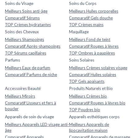
Soins du Visage
Soins du Corps
Meilleurs Soins anti-âge
Meilleurs Huiles corporelles
Comparatif Sérums
Comparatif Gels douche
TOP Crèmes hydratantes
TOP Crèmes mains
Soins des Cheveux
Maquillage
Meilleurs Shampoings
Meilleurs Fond de teint
Comparatif Après-shampoings
Comparatif Rouges à lèvres
TOP Sérums capillaires
TOP Ombres à paupières
Parfums
Soins Solaires
Meilleurs Eaux de parfum
Meilleurs Crèmes solaires visage
Comparatif Parfums de niche
Comparatif Huiles solaires
TOP Gels apaisants
Accessoires Beauté
Produits Naturels et Bio
Meilleurs Miroirs
Meilleurs Crèmes bio
Comparatif Lisseurs et fers à
Comparatif Rouges à lèvres bio
boucler
TOP Poudres bio
Appareils de soin du visage
Appareils esthétiques corps
Meilleurs Appareils LED visage anti-
Meilleurs Appareils de
âge
lipocavitation maison
Comparatif Appareils
Comparatif Appareils de massage