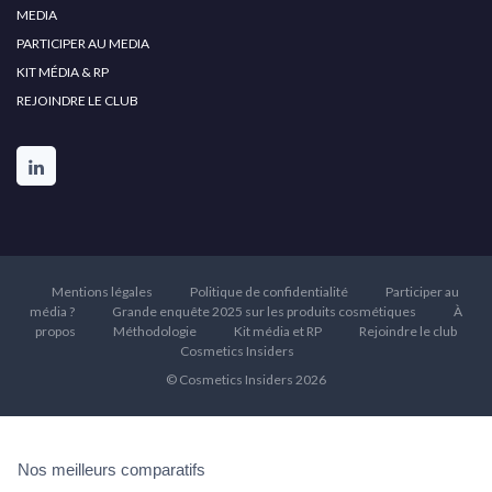
MEDIA
PARTICIPER AU MEDIA
KIT MÉDIA & RP
REJOINDRE LE CLUB
Mentions légales
Politique de confidentialité
Participer au
média ?
Grande enquête 2025 sur les produits cosmétiques
À
propos
Méthodologie
Kit média et RP
Rejoindre le club
Cosmetics Insiders
© Cosmetics Insiders 2026
Nos meilleurs comparatifs