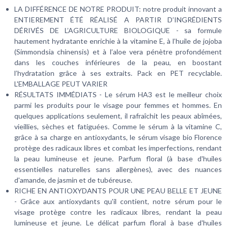
LA DIFFÉRENCE DE NOTRE PRODUIT: notre produit innovant a
ENTIEREMENT ÉTÉ RÉALISÉ A PARTIR D’INGRÉDIENTS
DÉRIVÉS DE L’AGRICULTURE BIOLOGIQUE - sa formule
hautement hydratante enrichie à la vitamine E, à l’huile de jojoba
(Simmondsia chinensis) et à l’aloe vera pénètre profondément
dans les couches inférieures de la peau, en boostant
l’hydratation grâce à ses extraits. Pack en PET recyclable.
L'EMBALLAGE PEUT VARIER
RÉSULTATS IMMÉDIATS - Le sérum HA3 est le meilleur choix
parmi les produits pour le visage pour femmes et hommes. En
quelques applications seulement, il rafraîchit les peaux abîmées,
vieillies, sèches et fatiguées. Comme le sérum à la vitamine C,
grâce à sa charge en antioxydants, le sérum visage bio Florence
protège des radicaux libres et combat les imperfections, rendant
la peau lumineuse et jeune. Parfum floral (à base d'huiles
essentielles naturelles sans allergènes), avec des nuances
d'amande, de jasmin et de tubéreuse.
RICHE EN ANTIOXYDANTS POUR UNE PEAU BELLE ET JEUNE
- Grâce aux antioxydants qu'il contient, notre sérum pour le
visage protège contre les radicaux libres, rendant la peau
lumineuse et jeune. Le délicat parfum floral à base d'huiles