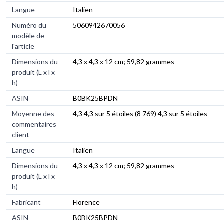
Langue
‎Italien
Numéro du
‎5060942670056
modèle de
l'article
Dimensions du
‎4,3 x 4,3 x 12 cm; 59,82 grammes
produit (L x l x
h)
ASIN
‎B0BK25BPDN
Moyenne des
4,3 4,3 sur 5 étoiles (8 769) 4,3 sur 5 étoiles
commentaires
client
Langue
Italien
Dimensions du
4,3 x 4,3 x 12 cm; 59,82 grammes
produit (L x l x
h)
Fabricant
Florence
ASIN
B0BK25BPDN