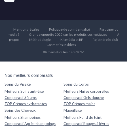
Mentions légales
Politique de confidentialité
Participer au
média ?
Grande enquête 2025 sur les produits cosmétiques
À
propos
Méthodologie
Kit média et RP
Rejoindre le club
Cosmetics Insiders
© Cosmetics Insiders 2026
Nos meilleurs comparatifs
Soins du Visage
Soins du Corps
Meilleurs Soins anti-âge
Meilleurs Huiles corporelles
Comparatif Sérums
Comparatif Gels douche
TOP Crèmes hydratantes
TOP Crèmes mains
Soins des Cheveux
Maquillage
Meilleurs Shampoings
Meilleurs Fond de teint
Comparatif Après-shampoings
Comparatif Rouges à lèvres