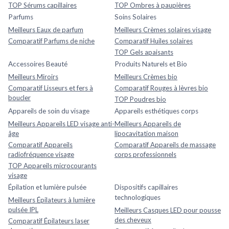
TOP Sérums capillaires
TOP Ombres à paupières
Parfums
Soins Solaires
Meilleurs Eaux de parfum
Meilleurs Crèmes solaires visage
Comparatif Parfums de niche
Comparatif Huiles solaires
TOP Gels apaisants
Accessoires Beauté
Produits Naturels et Bio
Meilleurs Miroirs
Meilleurs Crèmes bio
Comparatif Lisseurs et fers à
Comparatif Rouges à lèvres bio
boucler
TOP Poudres bio
Appareils de soin du visage
Appareils esthétiques corps
Meilleurs Appareils LED visage anti-
Meilleurs Appareils de
âge
lipocavitation maison
Comparatif Appareils
Comparatif Appareils de massage
radiofréquence visage
corps professionnels
TOP Appareils microcourants
visage
Épilation et lumière pulsée
Dispositifs capillaires
technologiques
Meilleurs Épilateurs à lumière
pulsée IPL
Meilleurs Casques LED pour pousse
des cheveux
Comparatif Épilateurs laser