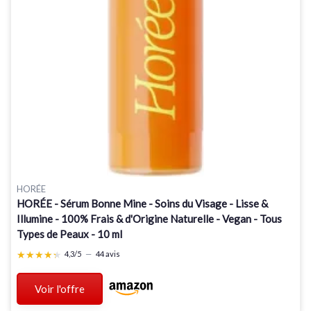
HORÉE
HORÉE - Sérum Bonne Mine - Soins du Visage - Lisse &
Illumine - 100% Frais & d'Origine Naturelle - Vegan - Tous
Types de Peaux - 10 ml
★★★★★
★★★★★
4,3/5
—
44 avis
Voir l'offre