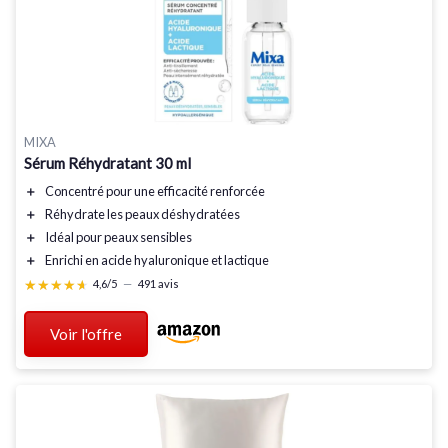
MIXA
Sérum Réhydratant 30 ml
＋
Concentré
pour une efficacité renforcée
＋
Réhydrate
les peaux déshydratées
＋
Idéal
pour peaux sensibles
＋
Enrichi
en acide hyaluronique et lactique
★★★★★
★★★★★
4,6/5
—
491 avis
Voir l'offre