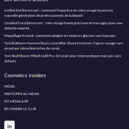
Institut Eve Bernissart : comment l’expertise en soins visage façonne la
nouvelle génération de professionnels de la beauté
L’institut Eve à Bernissart : soins visage haute précision et massages pour une
détente experte
Maquillage frosted : comment adopter les textures glacées sans faux pas
Test Biotherm Homme Basics Line After Shave Emulsion : l’après-rasage sans
alcool qui calme bien le feu du rasoir
Test Skull Shaver Pitbull Gold Pro : le rasoir pour crâne pratique mais pas sans
défauts
Cosmetics Insiders
MEDIA
PARTICIPER AU MEDIA
KIT MÉDIA & RP
REJOINDRE LE CLUB