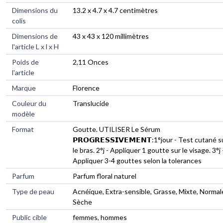
Dimensions du
‎13.2 x 4.7 x 4.7 centimètres
colis
Dimensions de
‎43 x 43 x 120 millimètres
l'article L x l x H
Poids de
‎2,11 Onces
l'article
Marque
‎Florence
Couleur du
‎Translucide
modèle
Format
‎Goutte. UTILISER Le Sérum
𝗣𝗥𝗢𝗚𝗥𝗘𝗦𝗦𝗜𝗩𝗘𝗠𝗘𝗡𝗧:1°jour - Test cutané s
le bras. 2°j - Appliquer 1 goutte sur le visage. 3°j 
Appliquer 3-4 gouttes selon la tolerances
Parfum
‎Parfum floral naturel
Type de peau
‎Acnéique, Extra-sensible, Grasse, Mixte, Normal
Sèche
Public cible
‎femmes, hommes