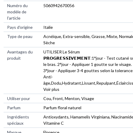
Numéro du
5060942670056
modèle de
l'article
Pays d'origine
Italie
Type de peau
Acnéique, Extra-sensible, Grasse, Mixte, Normal
Sèche
Avantages du
UTILISER Le Sérum
produit
𝗣𝗥𝗢𝗚𝗥𝗘𝗦𝗦𝗜𝗩𝗘𝗠𝗘𝗡𝗧:1°jour - Test cutané s
le bras. 2°jour - Appliquer 1 goutte sur le visage.
3°jour - Appliquer 3-4 gouttes selon la tolerance
Anti-
âge,Dodu,Hydratant,Lissant,Repulpant,Éclaircis
Voir plus
Utiliser pour
Cou, Front, Menton, Visage
Parfum
Parfum floral naturel
Ingrédients
Antioxydants, Hamamelis Virginiana, Niacinamide
spéciaux
Vitamine C
Marque
Florence