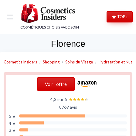
Panneau de gestion des cookies
TOPs
COSMÉTIQUES CHOISIS AVEC SOIN
Florence
Cosmetics Insiders
Shopping
Soins du Visage
Hydratation et Nutri
Voir l'offre
4,3 sur 5
★★★★★
★★★★★
8769 avis
5 ★
4 ★
3 ★