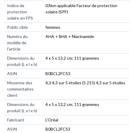
Indice de
‎0.Non applicable Facteur de protection
protection
solaire (SPF)
solaire en FPS
Public cible
‎femmes
Numéro du
‎AHA + BHA + Niacinamide
modèle de
l'article
Dimensions du
‎4 x 5 x 13,2 cm; 111 grammes
produit (L x l x h)
ASIN
‎B0BCL2FCS3
Moyenne des
4,3 4,3 sur 5 étoiles (5 215) 4,3 sur 5 étoiles
commentaires
client
Dimensions du
4 x 5 x 13,2 cm; 111 grammes
produit (L x l x h)
Fabricant
L'Oréal
ASIN
B0BCL2FCS3