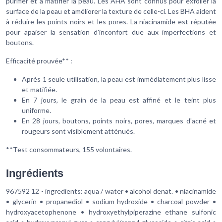
purifier et à matifier la peau. Les AHA sont connus pour exfolier la
surface de la peau et améliorer la texture de celle-ci. Les BHA aident
à réduire les points noirs et les pores. La niacinamide est réputée
pour apaiser la sensation d'inconfort due aux imperfections et
boutons.
Efficacité prouvée** :
Après 1 seule utilisation, la peau est immédiatement plus lisse
et matifiée.
En 7 jours, le grain de la peau est affiné et le teint plus
uniforme.
En 28 jours, boutons, points noirs, pores, marques d'acné et
rougeurs sont visiblement atténués.
**Test consommateurs, 155 volontaires.
Ingrédients
967592 12 - ingredients: aqua / water • alcohol denat. • niacinamide
• glycerin • propanediol • sodium hydroxide • charcoal powder •
hydroxyacetophenone • hydroxyethylpiperazine ethane sulfonic