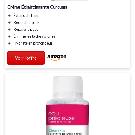
Crème Éclaircissante Curcuma
＋
Éclaircit
le teint
＋
Réduit
les rides
＋
Répare
la peau
＋
Élimine
les taches brunes
＋
Hydrate
en profondeur
Voir l'offre