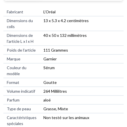
Fabricant
‎L'Oréal
Dimensions du
‎13 x 5.3 x 4.2 centimètres
colis
Dimensions de
‎40 x 50 x 132 millimètres
l'article L x l x H
Poids de l'article
‎111 Grammes
Marque
‎Garnier
Couleur du
‎Sérum
modèle
Format
‎Goutte
Volume indicatif
‎264 Millilitres
Parfum
‎aloé
Type de peau
‎Grasse, Mixte
Caractéristiques
‎Non testé sur les animaux
spéciales