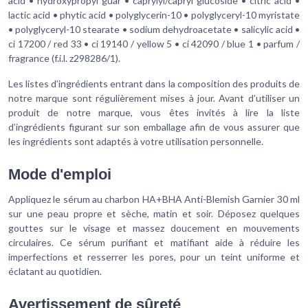
acid • hydroxypropyl guar • caprylyl/capryl glucoside • citric acid •
lactic acid • phytic acid • polyglycerin-10 • polyglyceryl-10 myristate
• polyglyceryl-10 stearate • sodium dehydroacetate • salicylic acid •
ci 17200 / red 33 • ci 19140 / yellow 5 • ci 42090 / blue 1 • parfum /
fragrance (f.i.l. z298286/1).
Les listes d’ingrédients entrant dans la composition des produits de
notre marque sont régulièrement mises à jour. Avant d’utiliser un
produit de notre marque, vous êtes invités à lire la liste
d’ingrédients figurant sur son emballage afin de vous assurer que
les ingrédients sont adaptés à votre utilisation personnelle.
Mode d'emploi
Appliquez le sérum au charbon HA+BHA Anti-Blemish Garnier 30 ml
sur une peau propre et sèche, matin et soir. Déposez quelques
gouttes sur le visage et massez doucement en mouvements
circulaires. Ce sérum purifiant et matifiant aide à réduire les
imperfections et resserrer les pores, pour un teint uniforme et
éclatant au quotidien.
Avertissement de sûreté