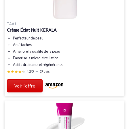
TAAJ
Crème Éclat Nuit KERALA
＋
Perfecteur de peau
＋
Anti-taches
＋
Améliore la qualité de la peau
＋
Favorise la micro-circulation
＋
Actifs drainants et régénérants
★★★★★
★★★★★
4,2/5
—
27 avis
Voir l'offre