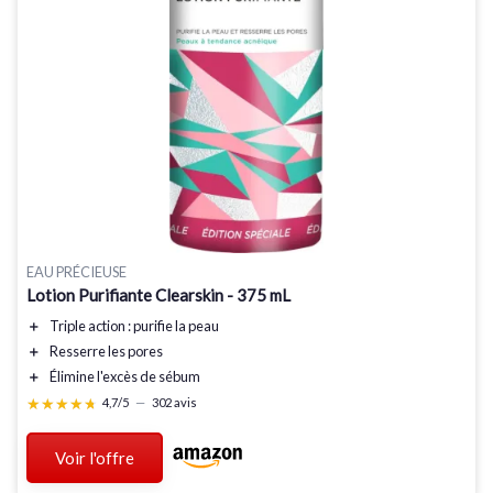
EAU PRÉCIEUSE
Lotion Purifiante Clearskin - 375 mL
＋
Triple action
: purifie la peau
＋
Resserre les pores
＋
Élimine l'excès de sébum
★★★★★
★★★★★
4,7/5
—
302 avis
Voir l'offre