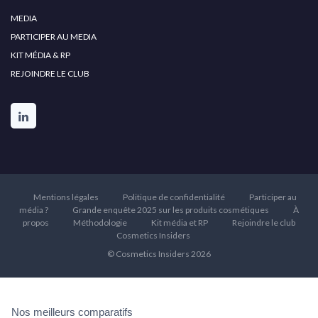
MEDIA
PARTICIPER AU MEDIA
KIT MÉDIA & RP
REJOINDRE LE CLUB
Mentions légales
Politique de confidentialité
Participer au
média ?
Grande enquête 2025 sur les produits cosmétiques
À
propos
Méthodologie
Kit média et RP
Rejoindre le club
Cosmetics Insiders
© Cosmetics Insiders 2026
Nos meilleurs comparatifs