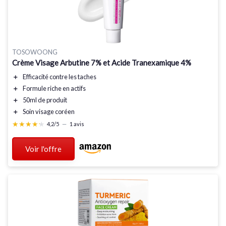
TOSOWOONG
Crème Visage Arbutine 7% et Acide Tranexamique 4%
＋
Efficacité
contre les taches
＋
Formule
riche en actifs
＋
50ml
de produit
＋
Soin visage coréen
★★★★★
★★★★★
4,2/5
—
1 avis
Voir l'offre