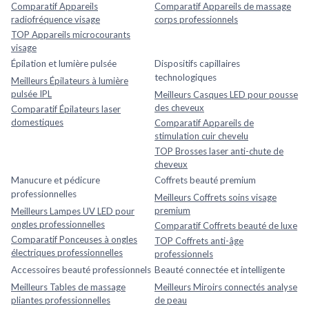
Comparatif Appareils
Comparatif Appareils de massage
radiofréquence visage
corps professionnels
TOP Appareils microcourants
visage
Épilation et lumière pulsée
Dispositifs capillaires
technologiques
Meilleurs Épilateurs à lumière
pulsée IPL
Meilleurs Casques LED pour pousse
des cheveux
Comparatif Épilateurs laser
domestiques
Comparatif Appareils de
stimulation cuir chevelu
TOP Brosses laser anti-chute de
cheveux
Manucure et pédicure
Coffrets beauté premium
professionnelles
Meilleurs Coffrets soins visage
premium
Meilleurs Lampes UV LED pour
ongles professionnelles
Comparatif Coffrets beauté de luxe
Comparatif Ponceuses à ongles
TOP Coffrets anti-âge
électriques professionnelles
professionnels
Accessoires beauté professionnels
Beauté connectée et intelligente
Meilleurs Tables de massage
Meilleurs Miroirs connectés analyse
pliantes professionnelles
de peau