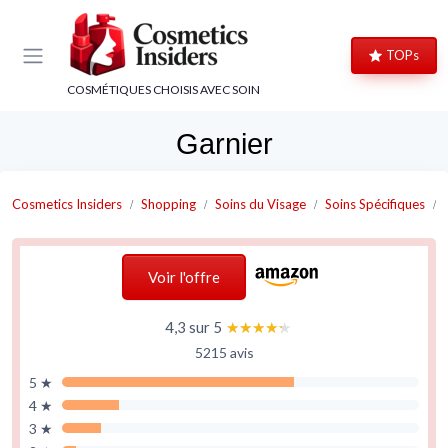
Panneau de gestion des cookies
TOPs
COSMÉTIQUES CHOISIS AVEC SOIN
Garnier
Cosmetics Insiders
Shopping
Soins du Visage
Soins Spécifiques
Voir l'offre
4,3 sur 5
★★★★★
★★★★★
5215 avis
5 ★
4 ★
3 ★