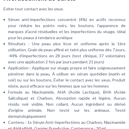
Eviter tout contact avec les yeux.
Sérum anti-imperfections concentré (4%) en actifs reconnus
pour réduire les points noirs, les boutons, l'apparence de
marques d'acné résiduelles et les imperfections du visage, Idéal
pour les peaux à tendance acnéique
Résultats : Une peau plus lisse et uniforme après la 1ère
utilisation, Grain de peau affiné et teint plus uniforme dès 7 jours,
-44% d'imperfections en 28 jours (test clinique, 37 volontaires
avec une application 2 fois par jours pendant 21 jours)
Application : Appliquer sur visage propre et faire soigneusement
pénétrer dans la peau, À utiliser en sérum quotidien (matin et
soir) ou sur les boutons, Éviter le contact avec les yeux, Produit
mixte, aussi efficace sur les femmes que sur les hommes
Formule au Niacinamide, AHA (Acide Lactique), BHA (Acide
Salicylique) et Charbon, Absorption rapide et légère, Aucun
résidu noir visible, Non collant, Aucun ingrédient ou dérivé
d'origine animale, Non testé sur les animaux, Testé
dermatologiquement
Contenu : 1x Sérum Anti-Imperfections au Charbon, Niacinamide
et AHA+BHA, Garnier PureActive, Contenance : 30 ml