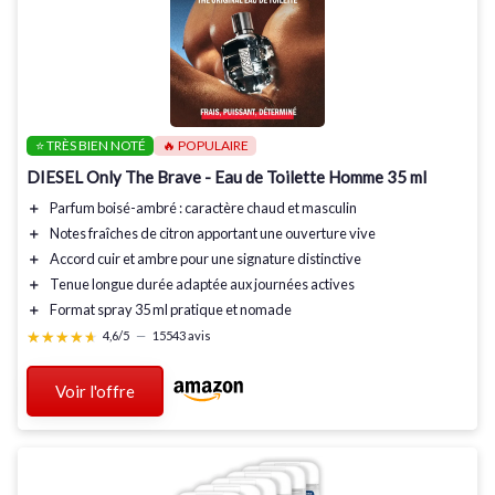
⭐ TRÈS BIEN NOTÉ
🔥 POPULAIRE
DIESEL Only The Brave - Eau de Toilette Homme 35 ml
＋
Parfum boisé-ambré
: caractère chaud et masculin
＋
Notes fraîches de citron
apportant une ouverture vive
＋
Accord cuir et ambre
pour une signature distinctive
＋
Tenue longue durée
adaptée aux journées actives
＋
Format spray 35 ml
pratique et nomade
★★★★★
★★★★★
4,6/5
—
15543 avis
Voir l'offre