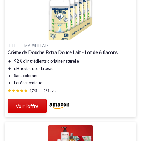
LE PETIT MARSEILLAIS
Crème de Douche Extra Douce Lait - Lot de 6 flacons
＋
92 % d'ingrédients d'origine naturelle
＋
pH neutre pour la peau
＋
Sans colorant
＋
Lot économique
★★★★★
★★★★★
4,7/5
—
265 avis
Voir l'offre