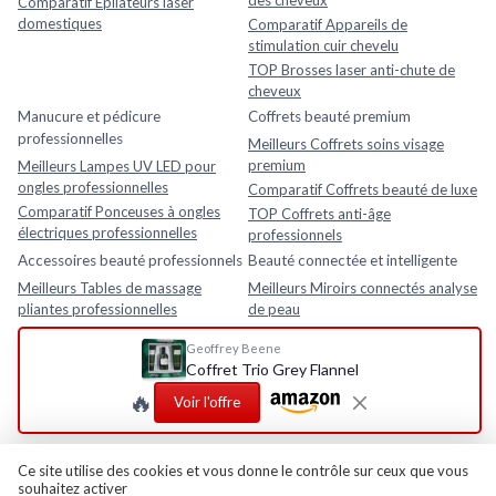
des cheveux
Comparatif Épilateurs laser
domestiques
Comparatif Appareils de
stimulation cuir chevelu
TOP Brosses laser anti-chute de
cheveux
Manucure et pédicure
Coffrets beauté premium
professionnelles
Meilleurs Coffrets soins visage
premium
Meilleurs Lampes UV LED pour
ongles professionnelles
Comparatif Coffrets beauté de luxe
Comparatif Ponceuses à ongles
TOP Coffrets anti-âge
électriques professionnelles
professionnels
Accessoires beauté professionnels
Beauté connectée et intelligente
Meilleurs Tables de massage
Meilleurs Miroirs connectés analyse
pliantes professionnelles
de peau
Comparatif Loupes esthétiques
Comparatif Analyseurs de peau
Geoffrey Beene
avec lampe LED
électroniques
Coffret Trio Grey Flannel
TOP Fauteuils esthétiques
TOP Appareils beauté intelligents
🔥
réglables
avec application mobile
Voir l'offre
Rasage et soins homme
Meilleurs Après-rasages
Ce site utilise des cookies et vous donne le contrôle sur ceux que vous
souhaitez activer