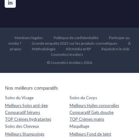
Mentions légales
Politique de confidentialité
Participer au
média ?
Grande enquête 2025 sur les produits cosmétiques
À
propos
Méthodologie
Kit média et RP
Rejoindre le club
Cosmetics Insiders
© Cosmetics Insiders 2026
Nos meilleurs comparatifs
Soins du Visage
Soins du Corps
Meilleurs Soins anti-âge
Meilleurs Huiles corporelles
Comparatif Sérums
Comparatif Gels douche
TOP Crèmes hydratantes
TOP Crèmes mains
Soins des Cheveux
Maquillage
Meilleurs Shampoings
Meilleurs Fond de teint