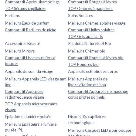
Comparatif Après-shampoings
Comparatif Rouges à lèvres
TOP Sérums capillaires
TOP Ombres à paupières
Parfums
Soins Solaires
Meilleurs Eaux de parfum
Meilleurs Crèmes solaires visage
Comparatif Parfums de niche
Comparatif Huiles solaires
TOP Gels apaisants
Accessoires Beauté
Produits Naturels et Bio
Meilleurs Miroirs
Meilleurs Crèmes bio
Comparatif Lisseurs et fers à
Comparatif Rouges à lèvres bio
boucler
TOP Poudres bio
Appareils de soin du visage
Appareils esthétiques corps
Meilleurs Appareils LED visage anti-
Meilleurs Appareils de
âge
lipocavitation maison
Comparatif Appareils
Comparatif Appareils de massage
radiofréquence visage
corps professionnels
TOP Appareils microcourants
visage
Épilation et lumière pulsée
Dispositifs capillaires
technologiques
Meilleurs Épilateurs à lumière
pulsée IPL
Meilleurs Casques LED pour pousse