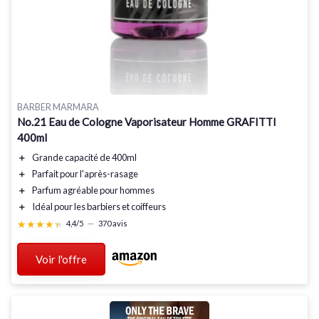
BARBER MARMARA
No.21 Eau de Cologne Vaporisateur Homme GRAFITTI
400ml
＋
Grande capacité
de 400ml
＋
Parfait pour l'après-rasage
＋
Parfum agréable
pour hommes
＋
Idéal pour les barbiers et coiffeurs
★★★★★
★★★★★
4,4/5
—
370 avis
Voir l'offre