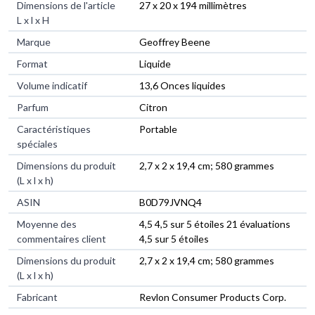
Dimensions de l'article
‎27 x 20 x 194 millimètres
L x l x H
Marque
‎Geoffrey Beene
Format
‎Liquide
Volume indicatif
‎13,6 Onces liquides
Parfum
‎Citron
Caractéristiques
‎Portable
spéciales
Dimensions du produit
‎2,7 x 2 x 19,4 cm; 580 grammes
(L x l x h)
ASIN
‎B0D79JVNQ4
Moyenne des
4,5 4,5 sur 5 étoiles 21 évaluations
commentaires client
4,5 sur 5 étoiles
Dimensions du produit
2,7 x 2 x 19,4 cm; 580 grammes
(L x l x h)
Fabricant
Revlon Consumer Products Corp.