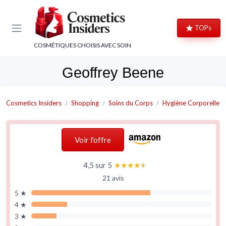
Panneau de gestion des cookies
TOPs
COSMÉTIQUES CHOISIS AVEC SOIN
Geoffrey Beene
Cosmetics Insiders
Shopping
Soins du Corps
Hygiène Corporelle
Voir l'offre
4,5 sur 5
★★★★★
★★★★★
21 avis
5 ★
4 ★
3 ★