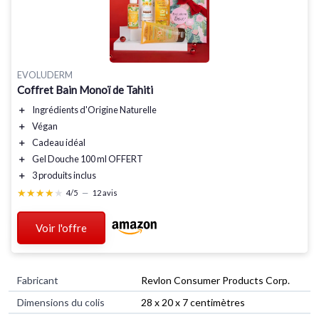
EVOLUDERM
Coffret Bain Monoï de Tahiti
＋
Ingrédients d'Origine Naturelle
＋
Végan
＋
Cadeau idéal
＋
Gel Douche 100 ml OFFERT
＋
3 produits
inclus
★★★★★
★★★★★
4/5
—
12 avis
Voir l'offre
Fabricant
‎Revlon Consumer Products Corp.
Dimensions du colis
‎28 x 20 x 7 centimètres