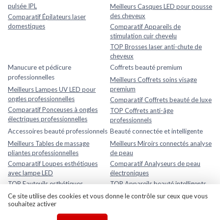
pulsée IPL
Meilleurs Casques LED pour pousse
des cheveux
Comparatif Épilateurs laser
domestiques
Comparatif Appareils de
stimulation cuir chevelu
TOP Brosses laser anti-chute de
cheveux
Manucure et pédicure
Coffrets beauté premium
professionnelles
Meilleurs Coffrets soins visage
premium
Meilleurs Lampes UV LED pour
ongles professionnelles
Comparatif Coffrets beauté de luxe
Comparatif Ponceuses à ongles
TOP Coffrets anti-âge
électriques professionnelles
professionnels
Accessoires beauté professionnels
Beauté connectée et intelligente
Meilleurs Tables de massage
Meilleurs Miroirs connectés analyse
pliantes professionnelles
de peau
Comparatif Loupes esthétiques
Comparatif Analyseurs de peau
avec lampe LED
électroniques
TOP Fauteuils esthétiques
TOP Appareils beauté intelligents
réglables
avec application mobile
Ce site utilise des cookies et vous donne le contrôle sur ceux que vous
souhaitez activer
Rasage et soins homme
Meilleurs Après-rasages