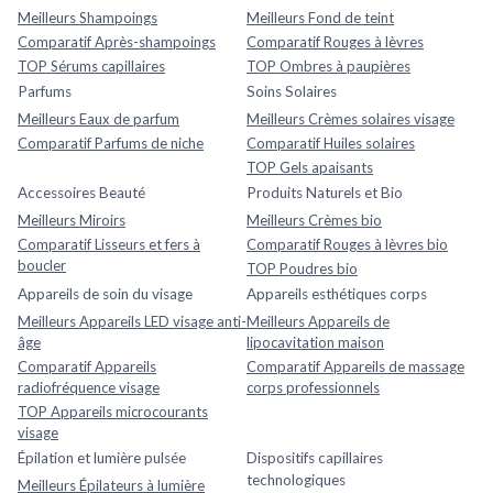
Meilleurs Shampoings
Meilleurs Fond de teint
Comparatif Après-shampoings
Comparatif Rouges à lèvres
TOP Sérums capillaires
TOP Ombres à paupières
Parfums
Soins Solaires
Meilleurs Eaux de parfum
Meilleurs Crèmes solaires visage
Comparatif Parfums de niche
Comparatif Huiles solaires
TOP Gels apaisants
Accessoires Beauté
Produits Naturels et Bio
Meilleurs Miroirs
Meilleurs Crèmes bio
Comparatif Lisseurs et fers à
Comparatif Rouges à lèvres bio
boucler
TOP Poudres bio
Appareils de soin du visage
Appareils esthétiques corps
Meilleurs Appareils LED visage anti-
Meilleurs Appareils de
âge
lipocavitation maison
Comparatif Appareils
Comparatif Appareils de massage
radiofréquence visage
corps professionnels
TOP Appareils microcourants
visage
Épilation et lumière pulsée
Dispositifs capillaires
technologiques
Meilleurs Épilateurs à lumière