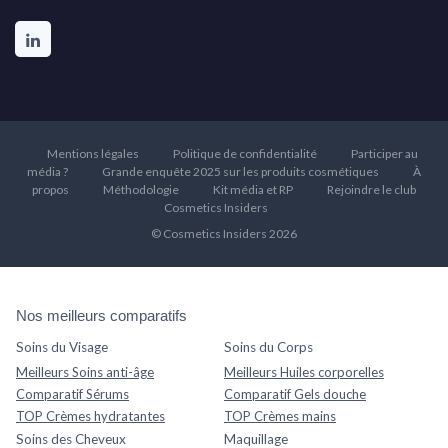
Mentions légales
Politique de confidentialité
Participer au
média ?
Grande enquête 2025 sur les produits cosmétiques
À
propos
Méthodologie
Kit média et RP
Rejoindre le club
Cosmetics Insiders
© Cosmetics Insiders 2026
Nos meilleurs comparatifs
Soins du Visage
Soins du Corps
Meilleurs Soins anti-âge
Meilleurs Huiles corporelles
Comparatif Sérums
Comparatif Gels douche
TOP Crèmes hydratantes
TOP Crèmes mains
Soins des Cheveux
Maquillage