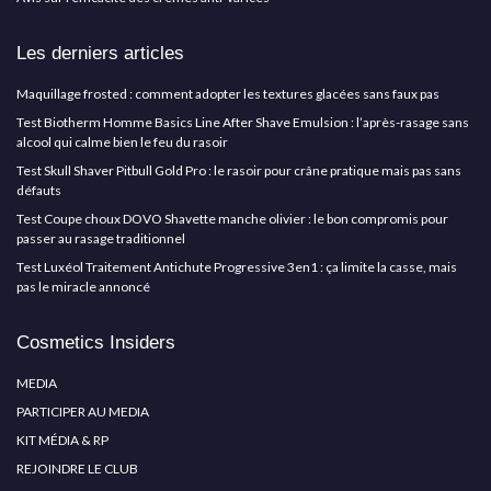
Les derniers articles
Maquillage frosted : comment adopter les textures glacées sans faux pas
Test Biotherm Homme Basics Line After Shave Emulsion : l’après-rasage sans
alcool qui calme bien le feu du rasoir
Test Skull Shaver Pitbull Gold Pro : le rasoir pour crâne pratique mais pas sans
défauts
Test Coupe choux DOVO Shavette manche olivier : le bon compromis pour
passer au rasage traditionnel
Test Luxéol Traitement Antichute Progressive 3en1 : ça limite la casse, mais
pas le miracle annoncé
Cosmetics Insiders
MEDIA
PARTICIPER AU MEDIA
KIT MÉDIA & RP
REJOINDRE LE CLUB