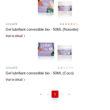
GOLIATE
4.4
☆☆☆☆☆
★★★★★
Gel lubrifiant comestible bio - 50ML (Noisette)
Voir le détail
GOLIATE
1
☆☆☆☆☆
★★★★★
Gel lubrifiant comestible bio - 50ML (Coco)
Voir le détail
‹‹
‹
1
›
››