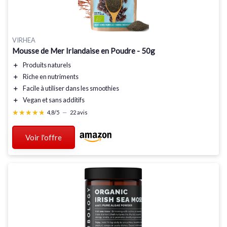
VIRHEA
Mousse de Mer Irlandaise en Poudre - 50g
＋
Produits
naturels
＋
Riche
en nutriments
＋
Facile
à utiliser dans les smoothies
＋
Vegan
et sans additifs
★★★★★
★★★★★
4,8/5
—
22 avis
Voir l'offre