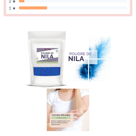
2 ★
1 ★