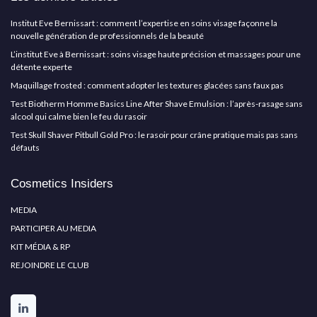
Institut Eve Bernissart : comment l’expertise en soins visage façonne la
nouvelle génération de professionnels de la beauté
L’institut Eve à Bernissart : soins visage haute précision et massages pour une
détente experte
Maquillage frosted : comment adopter les textures glacées sans faux pas
Test Biotherm Homme Basics Line After Shave Emulsion : l’après-rasage sans
alcool qui calme bien le feu du rasoir
Test Skull Shaver Pitbull Gold Pro : le rasoir pour crâne pratique mais pas sans
défauts
Cosmetics Insiders
MEDIA
PARTICIPER AU MEDIA
KIT MÉDIA & RP
REJOINDRE LE CLUB