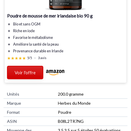
Poudre de mousse de mer irlandaise bio 90 g
＋
Bio
et
sans OGM
＋
Riche en iode
＋
Favorise le
métabolisme
＋
Améliore la
santé de la peau
＋
Provenance
durable
en Irlande
★★★★★
★★★★★
5/5
—
3 avis
Voir l'offre
Unités
‎200.0 gramme
Marque
‎Herbes du Monde
Format
‎Poudre
ASIN
B08L2TR7NG
Moyenne des
3,5 3,5 sur 5 étoiles 50 évaluations