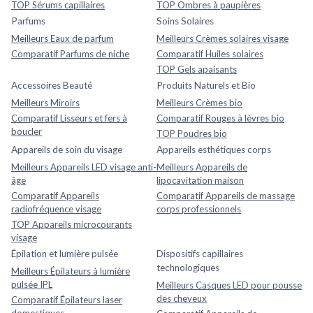
TOP Sérums capillaires
TOP Ombres à paupières
Parfums
Soins Solaires
Meilleurs Eaux de parfum
Meilleurs Crèmes solaires visage
Comparatif Parfums de niche
Comparatif Huiles solaires
TOP Gels apaisants
Accessoires Beauté
Produits Naturels et Bio
Meilleurs Miroirs
Meilleurs Crèmes bio
Comparatif Lisseurs et fers à
Comparatif Rouges à lèvres bio
boucler
TOP Poudres bio
Appareils de soin du visage
Appareils esthétiques corps
Meilleurs Appareils LED visage anti-
Meilleurs Appareils de
âge
lipocavitation maison
Comparatif Appareils
Comparatif Appareils de massage
radiofréquence visage
corps professionnels
TOP Appareils microcourants
visage
Épilation et lumière pulsée
Dispositifs capillaires
technologiques
Meilleurs Épilateurs à lumière
pulsée IPL
Meilleurs Casques LED pour pousse
des cheveux
Comparatif Épilateurs laser
domestiques