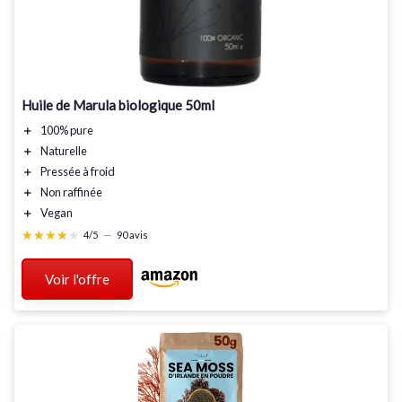
Huile de Marula biologique 50ml
＋
100% pure
＋
Naturelle
＋
Pressée à froid
＋
Non raffinée
＋
Vegan
★★★★★
★★★★★
4/5
—
90 avis
Voir l'offre