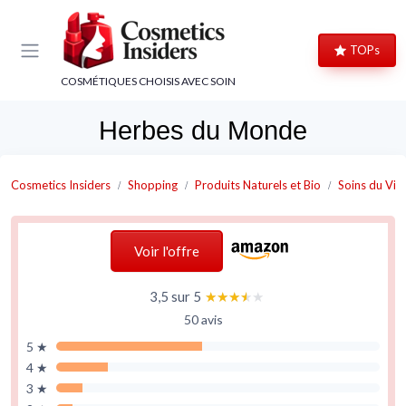
Panneau de gestion des cookies
TOPs
COSMÉTIQUES CHOISIS AVEC SOIN
Herbes du Monde
Cosmetics Insiders
Shopping
Produits Naturels et Bio
Soins du Vis
Voir l'offre
3,5 sur 5
★★★★★
★★★★★
50 avis
5 ★
4 ★
3 ★