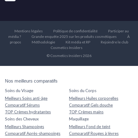
Mentions légales
Politique de confidentialité
Participer au
média ?
Grande enquête 2025 sur les produits cosmétiques
À
propos
Méthodologie
Kit média et RP
Rejoindre le club
Cosmetics Insiders
© Cosmetics Insiders 2026
Nos meilleurs comparatifs
Soins du Visage
Soins du Corps
Meilleurs Soins anti-âge
Meilleurs Huiles corporelles
Comparatif Sérums
Comparatif Gels douche
TOP Crèmes hydratantes
TOP Crèmes mains
Soins des Cheveux
Maquillage
Meilleurs Shampoings
Meilleurs Fond de teint
Comparatif Après-shampoings
Comparatif Rouges à lèvres