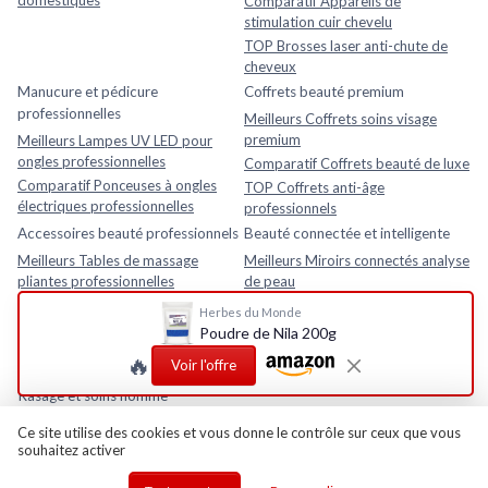
Comparatif Appareils de
stimulation cuir chevelu
TOP Brosses laser anti-chute de
cheveux
Manucure et pédicure
Coffrets beauté premium
professionnelles
Meilleurs Coffrets soins visage
premium
Meilleurs Lampes UV LED pour
ongles professionnelles
Comparatif Coffrets beauté de luxe
Comparatif Ponceuses à ongles
TOP Coffrets anti-âge
électriques professionnelles
professionnels
Accessoires beauté professionnels
Beauté connectée et intelligente
Meilleurs Tables de massage
Meilleurs Miroirs connectés analyse
pliantes professionnelles
de peau
Comparatif Loupes esthétiques
Comparatif Analyseurs de peau
Herbes du Monde
avec lampe LED
électroniques
Poudre de Nila 200g
TOP Fauteuils esthétiques
TOP Appareils beauté intelligents
🔥
Voir l'offre
réglables
avec application mobile
Rasage et soins homme
Meilleurs Après-rasages
Ce site utilise des cookies et vous donne le contrôle sur ceux que vous
souhaitez activer