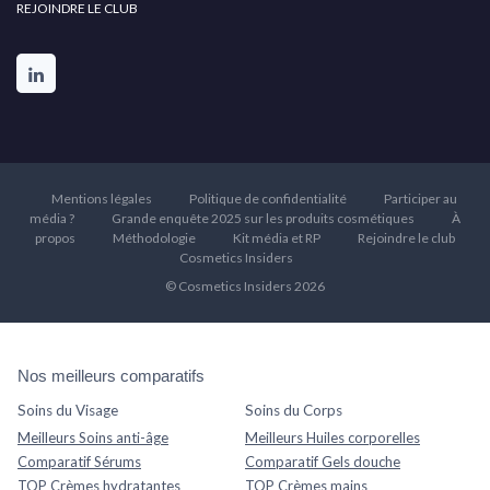
REJOINDRE LE CLUB
Mentions légales
Politique de confidentialité
Participer au
média ?
Grande enquête 2025 sur les produits cosmétiques
À
propos
Méthodologie
Kit média et RP
Rejoindre le club
Cosmetics Insiders
© Cosmetics Insiders 2026
Nos meilleurs comparatifs
Soins du Visage
Soins du Corps
Meilleurs Soins anti-âge
Meilleurs Huiles corporelles
Comparatif Sérums
Comparatif Gels douche
TOP Crèmes hydratantes
TOP Crèmes mains