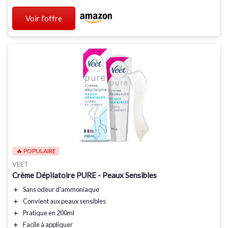
Voir l'offre
🔥 POPULAIRE
VEET
Crème Dépilatoire PURE - Peaux Sensibles
＋
Sans odeur
d'ammoniaque
＋
Convient aux
peaux sensibles
＋
Pratique en
200ml
＋
Facile à appliquer