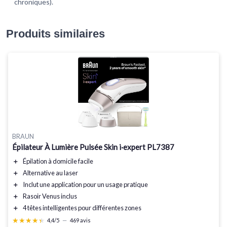
chroniques).
Produits similaires
BRAUN
Épilateur À Lumière Pulsée Skin i·expert PL7387
＋
Épilation à domicile facile
＋
Alternative au laser
＋
Inclut une
application
pour un usage pratique
＋
Rasoir
Venus
inclus
＋
4 têtes
intelligentes
pour différentes zones
★★★★★
★★★★★
4,4/5
—
469 avis