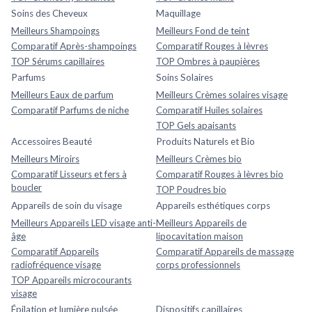
Soins des Cheveux
Maquillage
Meilleurs Shampoings
Meilleurs Fond de teint
Comparatif Après-shampoings
Comparatif Rouges à lèvres
TOP Sérums capillaires
TOP Ombres à paupières
Parfums
Soins Solaires
Meilleurs Eaux de parfum
Meilleurs Crèmes solaires visage
Comparatif Parfums de niche
Comparatif Huiles solaires
TOP Gels apaisants
Accessoires Beauté
Produits Naturels et Bio
Meilleurs Miroirs
Meilleurs Crèmes bio
Comparatif Lisseurs et fers à
Comparatif Rouges à lèvres bio
boucler
TOP Poudres bio
Appareils de soin du visage
Appareils esthétiques corps
Meilleurs Appareils LED visage anti-
Meilleurs Appareils de
âge
lipocavitation maison
Comparatif Appareils
Comparatif Appareils de massage
radiofréquence visage
corps professionnels
TOP Appareils microcourants
visage
Épilation et lumière pulsée
Dispositifs capillaires