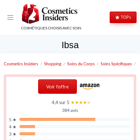
Panneau de gestion des cookies
TOPs
COSMÉTIQUES CHOISIS AVEC SOIN
Ibsa
Cosmetics Insiders
Shopping
Soins du Corps
Soins Spécifiques
S
Voir l'offre
4,4 sur 5
★★★★★
★★★★★
384 avis
5 ★
4 ★
3 ★