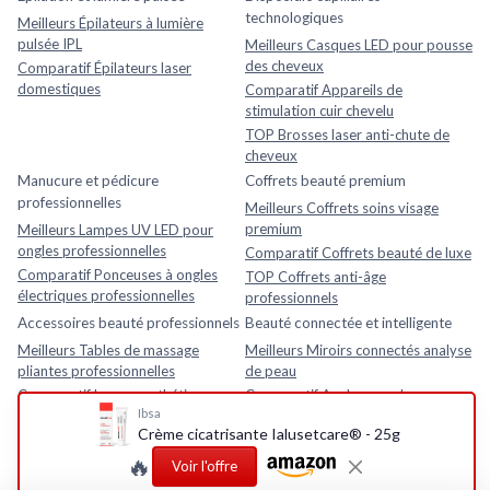
technologiques
Meilleurs Épilateurs à lumière
pulsée IPL
Meilleurs Casques LED pour pousse
des cheveux
Comparatif Épilateurs laser
domestiques
Comparatif Appareils de
stimulation cuir chevelu
TOP Brosses laser anti-chute de
cheveux
Manucure et pédicure
Coffrets beauté premium
professionnelles
Meilleurs Coffrets soins visage
premium
Meilleurs Lampes UV LED pour
ongles professionnelles
Comparatif Coffrets beauté de luxe
Comparatif Ponceuses à ongles
TOP Coffrets anti-âge
électriques professionnelles
professionnels
Accessoires beauté professionnels
Beauté connectée et intelligente
Meilleurs Tables de massage
Meilleurs Miroirs connectés analyse
pliantes professionnelles
de peau
Comparatif Loupes esthétiques
Comparatif Analyseurs de peau
Ibsa
avec lampe LED
électroniques
Crème cicatrisante Ialusetcare® - 25g
TOP Fauteuils esthétiques
TOP Appareils beauté intelligents
réglables
avec application mobile
🔥
Voir l'offre
Rasage et soins homme