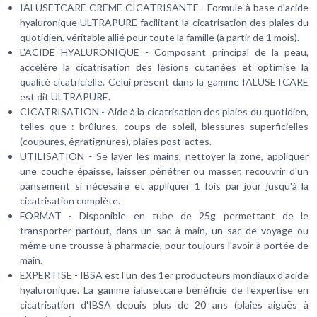
IALUSETCARE CREME CICATRISANTE - Formule à base d'acide
hyaluronique ULTRAPURE facilitant la cicatrisation des plaies du
quotidien, véritable allié pour toute la famille (à partir de 1 mois).
L'ACIDE HYALURONIQUE - Composant principal de la peau,
accélère la cicatrisation des lésions cutanées et optimise la
qualité cicatricielle. Celui présent dans la gamme IALUSETCARE
est dit ULTRAPURE.
CICATRISATION - Aide à la cicatrisation des plaies du quotidien,
telles que : brûlures, coups de soleil, blessures superficielles
(coupures, égratignures), plaies post-actes.
UTILISATION - Se laver les mains, nettoyer la zone, appliquer
une couche épaisse, laisser pénétrer ou masser, recouvrir d'un
pansement si nécesaire et appliquer 1 fois par jour jusqu'à la
cicatrisation complète.
FORMAT - Disponible en tube de 25g permettant de le
transporter partout, dans un sac à main, un sac de voyage ou
même une trousse à pharmacie, pour toujours l'avoir à portée de
main.
EXPERTISE - IBSA est l'un des 1er producteurs mondiaux d'acide
hyaluronique. La gamme ialusetcare bénéficie de l'expertise en
cicatrisation d'IBSA depuis plus de 20 ans (plaies aiguës à