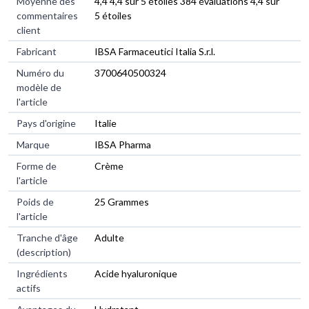
Moyenne des
4,4 4,4 sur 5 étoiles 384 évaluations 4,4 sur
commentaires
5 étoiles
client
Fabricant
IBSA Farmaceutici Italia S.r.l.
Numéro du
3700640500324
modèle de
l'article
Pays d'origine
Italie
Marque
IBSA Pharma
Forme de
Crème
l'article
Poids de
25 Grammes
l'article
Tranche d'âge
Adulte
(description)
Ingrédients
Acide hyaluronique
actifs