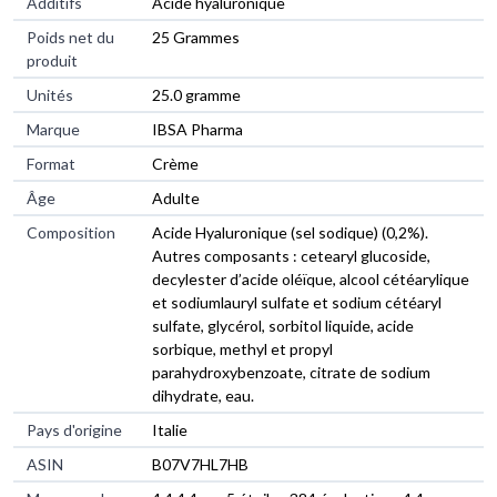
Additifs
‎Acide hyaluronique
Poids net du
‎25 Grammes
produit
Unités
‎25.0 gramme
Marque
‎IBSA Pharma
Format
‎Crème
Âge
‎Adulte
Composition
‎Acide Hyaluronique (sel sodique) (0,2%).
Autres composants : cetearyl glucoside,
decylester d’acide oléïque, alcool cétéarylique
et sodiumlauryl sulfate et sodium cétéaryl
sulfate, glycérol, sorbitol liquide, acide
sorbique, methyl et propyl
parahydroxybenzoate, citrate de sodium
dihydrate, eau.
Pays d'origine
‎Italie
ASIN
B07V7HL7HB