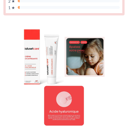
2 ★
1 ★