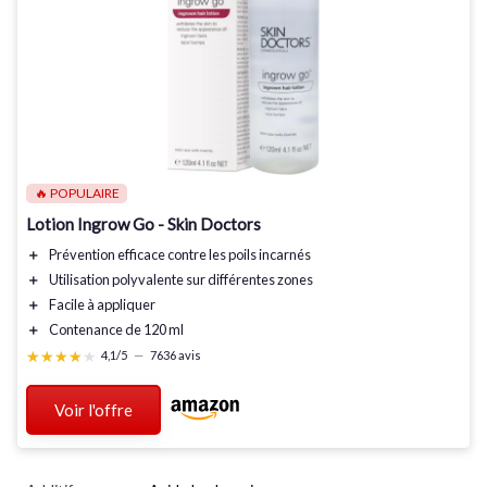
🔥 POPULAIRE
Lotion Ingrow Go - Skin Doctors
＋
Prévention efficace contre les
poils incarnés
＋
Utilisation polyvalente
sur différentes zones
＋
Facile à appliquer
＋
Contenance de
120 ml
★★★★★
★★★★★
4,1/5
—
7636 avis
Voir l'offre