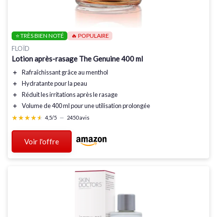
⭐ TRÈS BIEN NOTÉ
🔥 POPULAIRE
FLOÏD
Lotion après-rasage The Genuine 400 ml
＋
Rafraîchissant
grâce au menthol
＋
Hydratante
pour la peau
＋
Réduit les irritations
après le rasage
＋
Volume de 400 ml
pour une utilisation prolongée
★★★★★
★★★★★
4,5/5
—
2450 avis
Voir l'offre