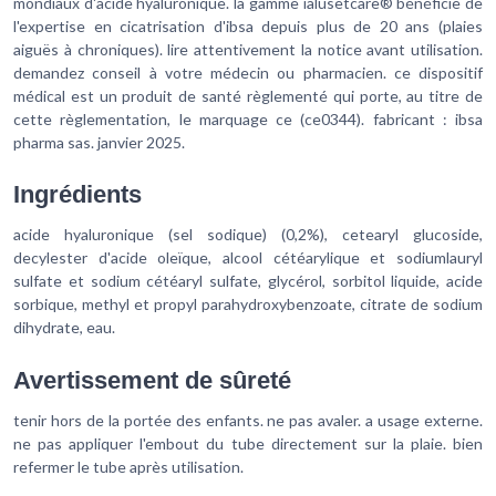
mondiaux d'acide hyaluronique. la gamme ialusetcare® bénéficie de
l'expertise en cicatrisation d'ibsa depuis plus de 20 ans (plaies
aiguës à chroniques). lire attentivement la notice avant utilisation.
demandez conseil à votre médecin ou pharmacien. ce dispositif
médical est un produit de santé règlementé qui porte, au titre de
cette règlementation, le marquage ce (ce0344). fabricant : ibsa
pharma sas. janvier 2025.
Ingrédients
acide hyaluronique (sel sodique) (0,2%), cetearyl glucoside,
decylester d'acide oleïque, alcool cétéarylique et sodiumlauryl
sulfate et sodium cétéaryl sulfate, glycérol, sorbitol liquide, acide
sorbique, methyl et propyl parahydroxybenzoate, citrate de sodium
dihydrate, eau.
Avertissement de sûreté
tenir hors de la portée des enfants. ne pas avaler. a usage externe.
ne pas appliquer l'embout du tube directement sur la plaie. bien
refermer le tube après utilisation.