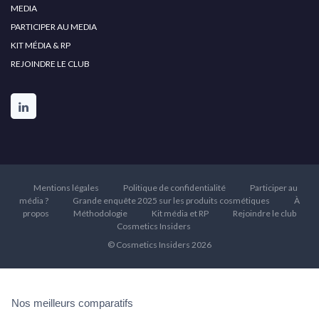
MEDIA
PARTICIPER AU MEDIA
KIT MÉDIA & RP
REJOINDRE LE CLUB
Mentions légales
Politique de confidentialité
Participer au
média ?
Grande enquête 2025 sur les produits cosmétiques
À
propos
Méthodologie
Kit média et RP
Rejoindre le club
Cosmetics Insiders
© Cosmetics Insiders 2026
Nos meilleurs comparatifs