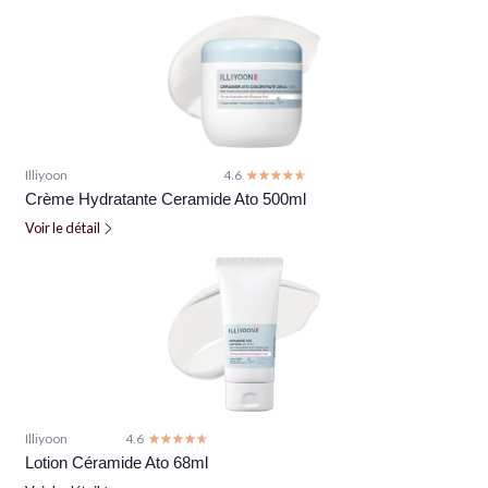
Illiyoon
4.6
☆☆☆☆☆
★★★★★
Crème Hydratante Ceramide Ato 500ml
Voir le détail
Illiyoon
4.6
☆☆☆☆☆
★★★★★
Lotion Céramide Ato 68ml