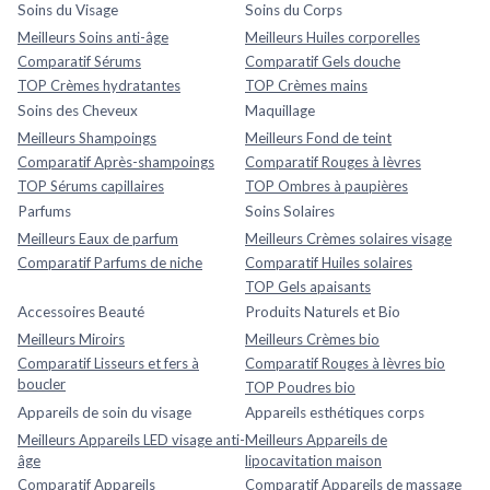
Soins du Visage
Soins du Corps
Meilleurs Soins anti-âge
Meilleurs Huiles corporelles
Comparatif Sérums
Comparatif Gels douche
TOP Crèmes hydratantes
TOP Crèmes mains
Soins des Cheveux
Maquillage
Meilleurs Shampoings
Meilleurs Fond de teint
Comparatif Après-shampoings
Comparatif Rouges à lèvres
TOP Sérums capillaires
TOP Ombres à paupières
Parfums
Soins Solaires
Meilleurs Eaux de parfum
Meilleurs Crèmes solaires visage
Comparatif Parfums de niche
Comparatif Huiles solaires
TOP Gels apaisants
Accessoires Beauté
Produits Naturels et Bio
Meilleurs Miroirs
Meilleurs Crèmes bio
Comparatif Lisseurs et fers à
Comparatif Rouges à lèvres bio
boucler
TOP Poudres bio
Appareils de soin du visage
Appareils esthétiques corps
Meilleurs Appareils LED visage anti-
Meilleurs Appareils de
âge
lipocavitation maison
Comparatif Appareils
Comparatif Appareils de massage