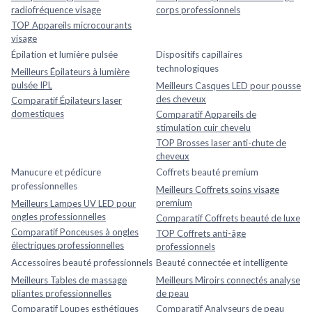
radiofréquence visage
corps professionnels
TOP Appareils microcourants
visage
Épilation et lumière pulsée
Dispositifs capillaires
technologiques
Meilleurs Épilateurs à lumière
pulsée IPL
Meilleurs Casques LED pour pousse
des cheveux
Comparatif Épilateurs laser
domestiques
Comparatif Appareils de
stimulation cuir chevelu
TOP Brosses laser anti-chute de
cheveux
Manucure et pédicure
Coffrets beauté premium
professionnelles
Meilleurs Coffrets soins visage
premium
Meilleurs Lampes UV LED pour
ongles professionnelles
Comparatif Coffrets beauté de luxe
Comparatif Ponceuses à ongles
TOP Coffrets anti-âge
électriques professionnelles
professionnels
Accessoires beauté professionnels
Beauté connectée et intelligente
Meilleurs Tables de massage
Meilleurs Miroirs connectés analyse
pliantes professionnelles
de peau
Comparatif Loupes esthétiques
Comparatif Analyseurs de peau