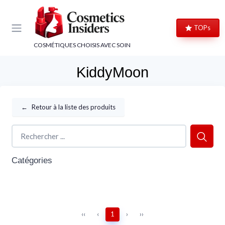
Panneau de gestion des cookies
TOPs
COSMÉTIQUES CHOISIS AVEC SOIN
KiddyMoon
←
Retour à la liste des produits
Catégories
‹‹
‹
1
›
››