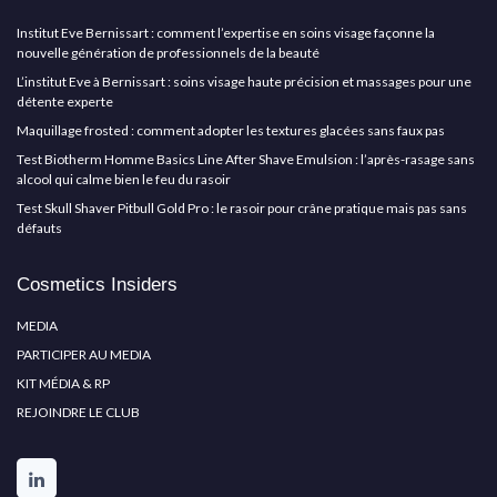
Institut Eve Bernissart : comment l’expertise en soins visage façonne la
nouvelle génération de professionnels de la beauté
L’institut Eve à Bernissart : soins visage haute précision et massages pour une
détente experte
Maquillage frosted : comment adopter les textures glacées sans faux pas
Test Biotherm Homme Basics Line After Shave Emulsion : l’après-rasage sans
alcool qui calme bien le feu du rasoir
Test Skull Shaver Pitbull Gold Pro : le rasoir pour crâne pratique mais pas sans
défauts
Cosmetics Insiders
MEDIA
PARTICIPER AU MEDIA
KIT MÉDIA & RP
REJOINDRE LE CLUB