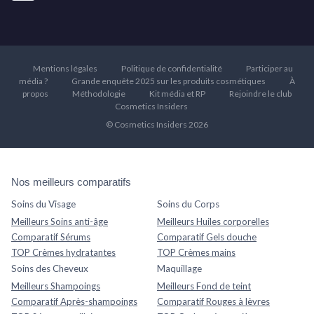
Mentions légales
Politique de confidentialité
Participer au
média ?
Grande enquête 2025 sur les produits cosmétiques
À
propos
Méthodologie
Kit média et RP
Rejoindre le club
Cosmetics Insiders
© Cosmetics Insiders 2026
Nos meilleurs comparatifs
Soins du Visage
Soins du Corps
Meilleurs Soins anti-âge
Meilleurs Huiles corporelles
Comparatif Sérums
Comparatif Gels douche
TOP Crèmes hydratantes
TOP Crèmes mains
Soins des Cheveux
Maquillage
Meilleurs Shampoings
Meilleurs Fond de teint
Comparatif Après-shampoings
Comparatif Rouges à lèvres