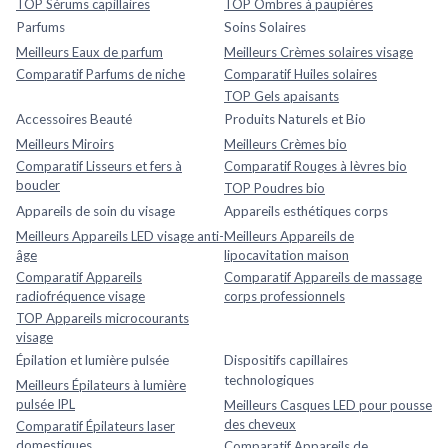
TOP Sérums capillaires
TOP Ombres à paupières
Parfums
Soins Solaires
Meilleurs Eaux de parfum
Meilleurs Crèmes solaires visage
Comparatif Parfums de niche
Comparatif Huiles solaires
TOP Gels apaisants
Accessoires Beauté
Produits Naturels et Bio
Meilleurs Miroirs
Meilleurs Crèmes bio
Comparatif Lisseurs et fers à
Comparatif Rouges à lèvres bio
boucler
TOP Poudres bio
Appareils de soin du visage
Appareils esthétiques corps
Meilleurs Appareils LED visage anti-
Meilleurs Appareils de
âge
lipocavitation maison
Comparatif Appareils
Comparatif Appareils de massage
radiofréquence visage
corps professionnels
TOP Appareils microcourants
visage
Épilation et lumière pulsée
Dispositifs capillaires
technologiques
Meilleurs Épilateurs à lumière
pulsée IPL
Meilleurs Casques LED pour pousse
des cheveux
Comparatif Épilateurs laser
domestiques
Comparatif Appareils de