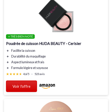
⭐ TRÈS BIEN NOTÉ
Poudrée de cuisson HUDA BEAUTY - Cerisier
＋
Facilite
la cuisson
＋
Durabilité
du maquillage
＋
Aspect
lumineux et frais
＋
Formule
légère et soyeuse
★★★★★
★★★★★
4,6/5
—
523 avis
Voir l'offre