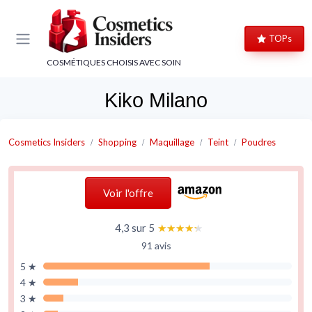
Panneau de gestion des cookies
TOPs
COSMÉTIQUES CHOISIS AVEC SOIN
Kiko Milano
Cosmetics Insiders
Shopping
Maquillage
Teint
Poudres
Voir l'offre
4,3 sur 5
★★★★★
★★★★★
91 avis
5 ★
4 ★
3 ★