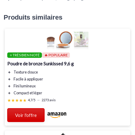
Produits similaires
⭐ TRÈS BIEN NOTÉ
🔥 POPULAIRE
Poudre de bronze Sunkissed 9,6 g
＋
Texture douce
＋
Facile à appliquer
＋
Fini lumineux
＋
Compact et léger
★★★★★
★★★★★
4,7/5
—
2273 avis
Voir l'offre