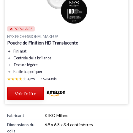
🔥 POPULAIRE
NYX PROFESSIONAL MAKEUP
Poudre de Finition HD Translucente
＋
Fini
mat
＋
Contrôle de la
brillance
＋
Texture
légère
＋
Facile à appliquer
★★★★★
★★★★★
4,2/5
—
16784 avis
Voir l'offre
Fabricant
‎KIKO Milano
Dimensions du
‎6.9 x 6.8 x 3.4 centimètres
colis