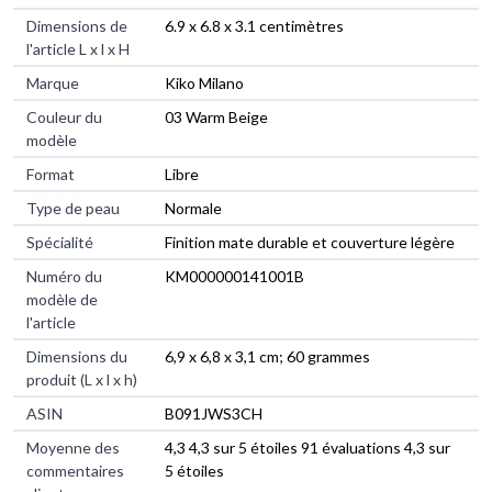
Dimensions de
‎6.9 x 6.8 x 3.1 centimètres
l'article L x l x H
Marque
‎Kiko Milano
Couleur du
‎03 Warm Beige
modèle
Format
‎Libre
Type de peau
‎Normale
Spécialité
‎Finition mate durable et couverture légère
Numéro du
‎KM000000141001B
modèle de
l'article
Dimensions du
‎6,9 x 6,8 x 3,1 cm; 60 grammes
produit (L x l x h)
ASIN
‎B091JWS3CH
Moyenne des
4,3 4,3 sur 5 étoiles 91 évaluations 4,3 sur
commentaires
5 étoiles