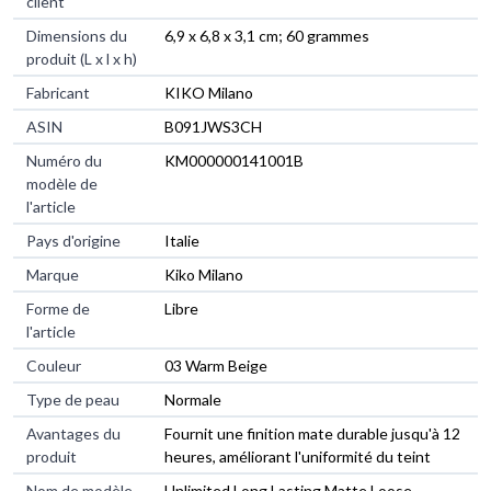
client
Dimensions du
6,9 x 6,8 x 3,1 cm; 60 grammes
produit (L x l x h)
Fabricant
KIKO Milano
ASIN
B091JWS3CH
Numéro du
KM000000141001B
modèle de
l'article
Pays d'origine
Italie
Marque
Kiko Milano
Forme de
Libre
l'article
Couleur
03 Warm Beige
Type de peau
Normale
Avantages du
Fournit une finition mate durable jusqu'à 12
produit
heures, améliorant l'uniformité du teint
Nom de modèle
Unlimited Long Lasting Matte Loose