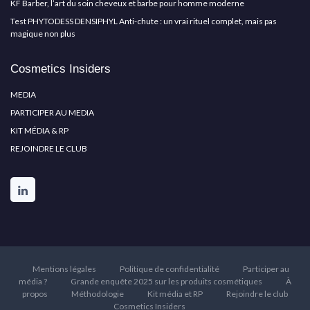
KF Barber, l’art du soin cheveux et barbe pour homme moderne
Test PHYTODESS DENSIPHYL Anti-chute : un vrai rituel complet, mais pas
magique non plus
Cosmetics Insiders
MEDIA
PARTICIPER AU MEDIA
KIT MÉDIA & RP
REJOINDRE LE CLUB
Mentions légales
Politique de confidentialité
Participer au
média ?
Grande enquête 2025 sur les produits cosmétiques
À
propos
Méthodologie
Kit média et RP
Rejoindre le club
Cosmetics Insiders