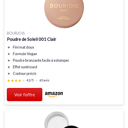
BOURJOIS
Poudre de Soleil 001 Clair
＋
Fini mat doux
＋
Formule Vegan
＋
Poudre bronzante facile à estomper
＋
Effet sunkissed
＋
Contour précis
★★★★★
★★★★★
4,1/5
—
65 avis
Voir l'offre