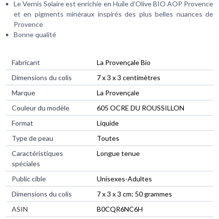
Le Vernis Solaire est enrichie en Huile d'Olive BIO AOP Provence
et en pigments minéraux inspirés des plus belles nuances de
Provence
Bonne qualité
Fabricant
‎La Provençale Bio
Dimensions du colis
‎7 x 3 x 3 centimètres
Marque
‎La Provençale
Couleur du modèle
‎605 OCRE DU ROUSSILLON
Format
‎Liquide
Type de peau
‎Toutes
Caractéristiques
‎Longue tenue
spéciales
Public cible
‎Unisexes-Adultes
Dimensions du colis
‎7 x 3 x 3 cm; 50 grammes
ASIN
‎B0CQR6NC6H