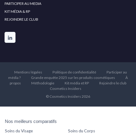
PARTICIPER AU MEDIA
KIT MÉDIA & RP
REJOINDRE LE CLUB
Mentions légales
Politique de confidentialité
Participer au
média ?
Grande enquête 2025 sur les produits cosmétiques
À
propos
Méthodologie
Kit média et RP
Rejoindre le club
Cosmetics Insiders
© Cosmetics Insiders 2026
Nos meilleurs comparatifs
Soins du Visage
Soins du Corps