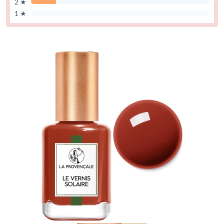
2 ★
1 ★