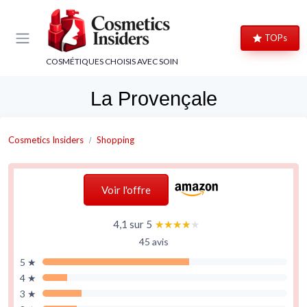
Panneau de gestion des cookies
TOPs
COSMÉTIQUES CHOISIS AVEC SOIN
La Provençale
Cosmetics Insiders
Shopping
Voir l'offre
4,1 sur 5
★★★★★
★★★★★
45 avis
5 ★
4 ★
3 ★