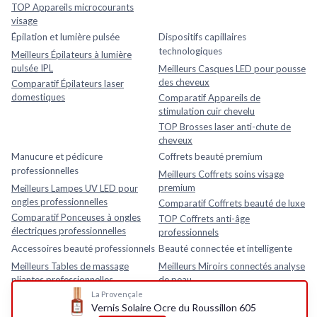
TOP Appareils microcourants
visage
Épilation et lumière pulsée
Dispositifs capillaires
technologiques
Meilleurs Épilateurs à lumière
pulsée IPL
Meilleurs Casques LED pour pousse
des cheveux
Comparatif Épilateurs laser
domestiques
Comparatif Appareils de
stimulation cuir chevelu
TOP Brosses laser anti-chute de
cheveux
Manucure et pédicure
Coffrets beauté premium
professionnelles
Meilleurs Coffrets soins visage
premium
Meilleurs Lampes UV LED pour
ongles professionnelles
Comparatif Coffrets beauté de luxe
Comparatif Ponceuses à ongles
TOP Coffrets anti-âge
électriques professionnelles
professionnels
Accessoires beauté professionnels
Beauté connectée et intelligente
Meilleurs Tables de massage
Meilleurs Miroirs connectés analyse
pliantes professionnelles
de peau
La Provençale
Comparatif Loupes esthétiques
Comparatif Analyseurs de peau
Vernis Solaire Ocre du Roussillon 605
avec lampe LED
électroniques