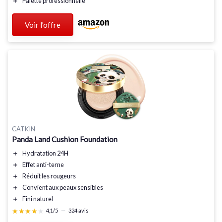
＋
Palette professionnelle
Voir l'offre
CATKIN
Panda Land Cushion Foundation
＋
Hydratation
24H
＋
Effet
anti-terne
＋
Réduit les
rougeurs
＋
Convient aux
peaux sensibles
＋
Fini
naturel
★★★★★
★★★★★
4,1/5
—
324 avis