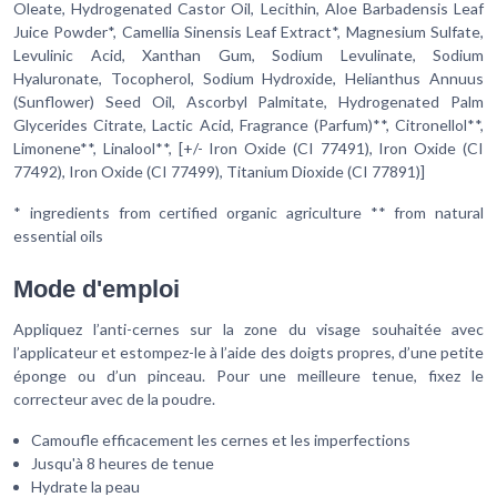
Oleate, Hydrogenated Castor Oil, Lecithin, Aloe Barbadensis Leaf
Juice Powder*, Camellia Sinensis Leaf Extract*, Magnesium Sulfate,
Levulinic Acid, Xanthan Gum, Sodium Levulinate, Sodium
Hyaluronate, Tocopherol, Sodium Hydroxide, Helianthus Annuus
(Sunflower) Seed Oil, Ascorbyl Palmitate, Hydrogenated Palm
Glycerides Citrate, Lactic Acid, Fragrance (Parfum)**, Citronellol**,
Limonene**, Linalool**, [+/- Iron Oxide (CI 77491), Iron Oxide (CI
77492), Iron Oxide (CI 77499), Titanium Dioxide (CI 77891)]
* ingredients from certified organic agriculture ** from natural
essential oils
Mode d'emploi
Appliquez l’anti-cernes sur la zone du visage souhaitée avec
l’applicateur et estompez-le à l’aide des doigts propres, d’une petite
éponge ou d’un pinceau. Pour une meilleure tenue, fixez le
correcteur avec de la poudre.
Camoufle efficacement les cernes et les imperfections
Jusqu'à 8 heures de tenue
Hydrate la peau