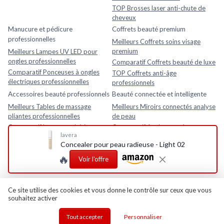
TOP Brosses laser anti-chute de
cheveux
Manucure et pédicure
Coffrets beauté premium
professionnelles
Meilleurs Coffrets soins visage
premium
Meilleurs Lampes UV LED pour
ongles professionnelles
Comparatif Coffrets beauté de luxe
Comparatif Ponceuses à ongles
TOP Coffrets anti-âge
électriques professionnelles
professionnels
Accessoires beauté professionnels
Beauté connectée et intelligente
Meilleurs Tables de massage
Meilleurs Miroirs connectés analyse
pliantes professionnelles
de peau
Comparatif Loupes esthétiques
Comparatif Analyseurs de peau
lavera
avec lampe LED
électroniques
Concealer pour peau radieuse - Light 02
TOP Fauteuils esthétiques
TOP Appareils beauté intelligents
🔥
réglables
avec application mobile
Voir l'offre
Rasage et soins homme
Meilleurs Après-rasages
Ce site utilise des cookies et vous donne le contrôle sur ceux que vous
souhaitez activer
Tout accepter
Personnaliser