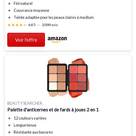
＋
Fini naturel
＋
Couvrance moyenne
＋
Teinte adaptée pour les peaux claires à medium
★★★★★
★★★★★
4,4/5
—
20589 avis
Voir l'offre
BEAUTY SEARCHER
Palette d'anticernes et de fards à joues 2 en 1
＋
12 couleurs variées
＋
Longue tenue
＋
Résistante aux bavures