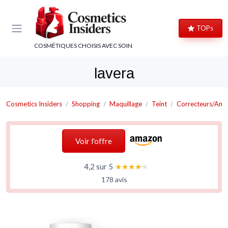
Panneau de gestion des cookies
TOPs
COSMÉTIQUES CHOISIS AVEC SOIN
lavera
Cosmetics Insiders
Shopping
Maquillage
Teint
Correcteurs/Anti
Voir l'offre
4,2 sur 5
★★★★★
★★★★★
178 avis