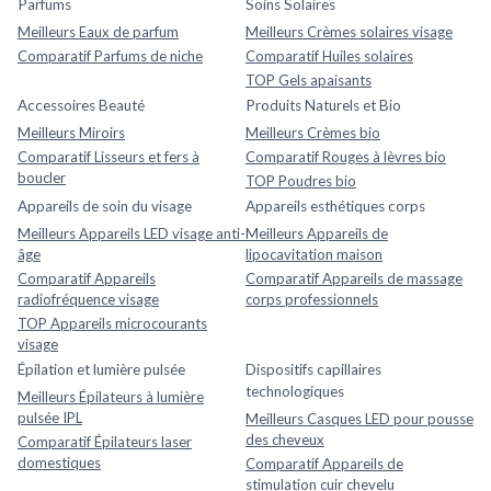
Parfums
Soins Solaires
Meilleurs Eaux de parfum
Meilleurs Crèmes solaires visage
Comparatif Parfums de niche
Comparatif Huiles solaires
TOP Gels apaisants
Accessoires Beauté
Produits Naturels et Bio
Meilleurs Miroirs
Meilleurs Crèmes bio
Comparatif Lisseurs et fers à
Comparatif Rouges à lèvres bio
boucler
TOP Poudres bio
Appareils de soin du visage
Appareils esthétiques corps
Meilleurs Appareils LED visage anti-
Meilleurs Appareils de
âge
lipocavitation maison
Comparatif Appareils
Comparatif Appareils de massage
radiofréquence visage
corps professionnels
TOP Appareils microcourants
visage
Épilation et lumière pulsée
Dispositifs capillaires
technologiques
Meilleurs Épilateurs à lumière
pulsée IPL
Meilleurs Casques LED pour pousse
des cheveux
Comparatif Épilateurs laser
domestiques
Comparatif Appareils de
stimulation cuir chevelu