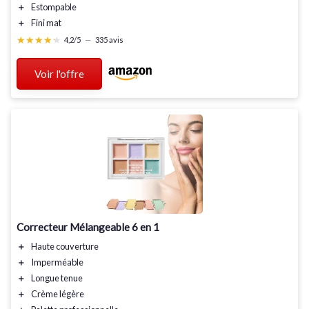
＋
Estompable
＋
Fini mat
★★★★★
★★★★★
4,2/5
—
335 avis
Voir l'offre
Correcteur Mélangeable 6 en 1
＋
Haute couverture
＋
Imperméable
＋
Longue tenue
＋
Crème légère