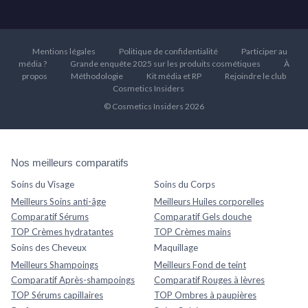
Mentions légales
Politique de confidentialité
Participer au
média ?
Grande enquête 2025 sur les produits cosmétiques
À
propos
Méthodologie
Kit média et RP
Rejoindre le club
Cosmetics Insiders
© Cosmetics Insiders 2026
Nos meilleurs comparatifs
Soins du Visage
Soins du Corps
Meilleurs Soins anti-âge
Meilleurs Huiles corporelles
Comparatif Sérums
Comparatif Gels douche
TOP Crèmes hydratantes
TOP Crèmes mains
Soins des Cheveux
Maquillage
Meilleurs Shampoings
Meilleurs Fond de teint
Comparatif Après-shampoings
Comparatif Rouges à lèvres
TOP Sérums capillaires
TOP Ombres à paupières