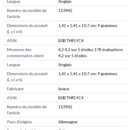
Langue
‎Anglais
Numéro du modèle de
‎113942
l'article
Dimensions du produit
‎1,41 x 1,41 x 10,7 cm; 9 grammes
(L x l x h)
ASIN
‎B0BTMFLYC4
Moyenne des
4,2 4,2 sur 5 étoiles 178 évaluations
commentaires client
4,2 sur 5 étoiles
Langue
Anglais
Dimensions du produit
1,41 x 1,41 x 10,7 cm; 9 grammes
(L x l x h)
Fabricant
lavera
ASIN
B0BTMFLYC4
Numéro du modèle de
113942
l'article
Pays d'origine
Allemagne