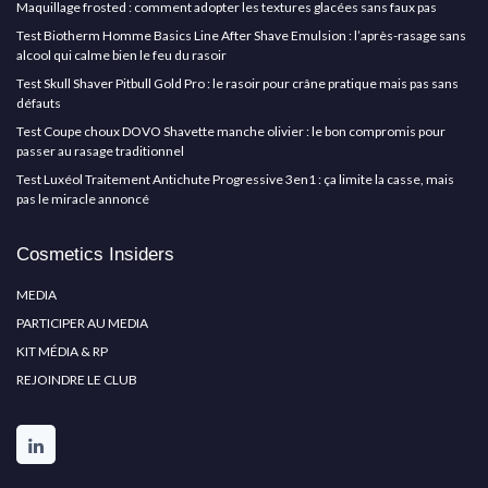
Maquillage frosted : comment adopter les textures glacées sans faux pas
Test Biotherm Homme Basics Line After Shave Emulsion : l’après-rasage sans
alcool qui calme bien le feu du rasoir
Test Skull Shaver Pitbull Gold Pro : le rasoir pour crâne pratique mais pas sans
défauts
Test Coupe choux DOVO Shavette manche olivier : le bon compromis pour
passer au rasage traditionnel
Test Luxéol Traitement Antichute Progressive 3en1 : ça limite la casse, mais
pas le miracle annoncé
Cosmetics Insiders
MEDIA
PARTICIPER AU MEDIA
KIT MÉDIA & RP
REJOINDRE LE CLUB