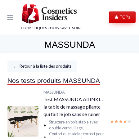
Panneau de gestion des cookies
TOPs
COSMÉTIQUES CHOISIS AVEC SOIN
MASSUNDA
←
Retour à la liste des produits
Nos tests produits MASSUNDA
MASSUNDA
Test MASSUNDA All INKL :
la table de massage pliante
qui fait le job sans se ruiner
★★★★★
★★★★★
Structure en bois stable avec
+
double verrouillage,...
Confort du matelas correct pour
+