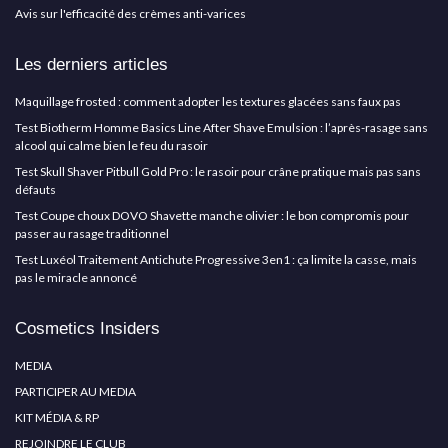
Avis sur l'efficacité des crèmes anti-varices
Les derniers articles
Maquillage frosted : comment adopter les textures glacées sans faux pas
Test Biotherm Homme Basics Line After Shave Emulsion : l’après-rasage sans
alcool qui calme bien le feu du rasoir
Test Skull Shaver Pitbull Gold Pro : le rasoir pour crâne pratique mais pas sans
défauts
Test Coupe choux DOVO Shavette manche olivier : le bon compromis pour
passer au rasage traditionnel
Test Luxéol Traitement Antichute Progressive 3en1 : ça limite la casse, mais
pas le miracle annoncé
Cosmetics Insiders
MEDIA
PARTICIPER AU MEDIA
KIT MÉDIA & RP
REJOINDRE LE CLUB