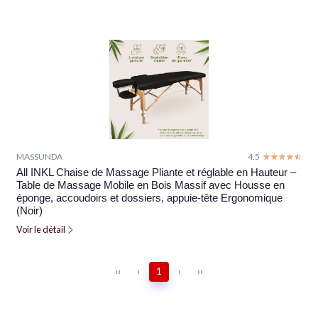
MASSUNDA
4.5
☆☆☆☆☆
★★★★★
All INKL Chaise de Massage Pliante et réglable en Hauteur –
Table de Massage Mobile en Bois Massif avec Housse en
éponge, accoudoirs et dossiers, appuie-tête Ergonomique
(Noir)
Voir le détail
‹‹
‹
1
›
››