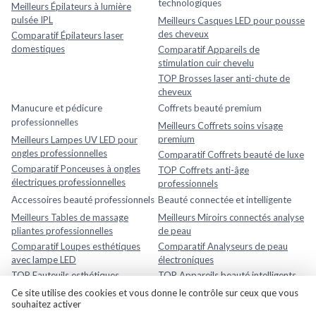
technologiques
Meilleurs Épilateurs à lumière
pulsée IPL
Meilleurs Casques LED pour pousse
des cheveux
Comparatif Épilateurs laser
domestiques
Comparatif Appareils de
stimulation cuir chevelu
TOP Brosses laser anti-chute de
cheveux
Manucure et pédicure
Coffrets beauté premium
professionnelles
Meilleurs Coffrets soins visage
premium
Meilleurs Lampes UV LED pour
ongles professionnelles
Comparatif Coffrets beauté de luxe
Comparatif Ponceuses à ongles
TOP Coffrets anti-âge
électriques professionnelles
professionnels
Accessoires beauté professionnels
Beauté connectée et intelligente
Meilleurs Tables de massage
Meilleurs Miroirs connectés analyse
pliantes professionnelles
de peau
Comparatif Loupes esthétiques
Comparatif Analyseurs de peau
avec lampe LED
électroniques
TOP Fauteuils esthétiques
TOP Appareils beauté intelligents
réglables
avec application mobile
Ce site utilise des cookies et vous donne le contrôle sur ceux que vous
souhaitez activer
Rasage et soins homme