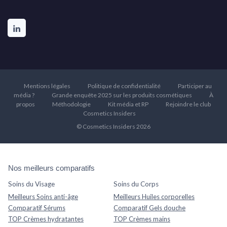
Mentions légales
Politique de confidentialité
Participer au
média ?
Grande enquête 2025 sur les produits cosmétiques
À
propos
Méthodologie
Kit média et RP
Rejoindre le club
Cosmetics Insiders
© Cosmetics Insiders 2026
Nos meilleurs comparatifs
Soins du Visage
Soins du Corps
Meilleurs Soins anti-âge
Meilleurs Huiles corporelles
Comparatif Sérums
Comparatif Gels douche
TOP Crèmes hydratantes
TOP Crèmes mains