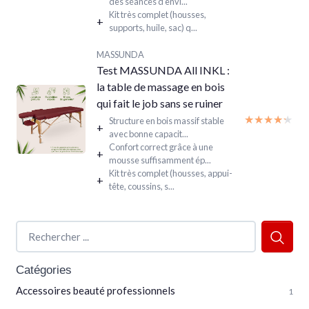
des séances d’envi...
Kit très complet (housses,
+
supports, huile, sac) q...
MASSUNDA
Test MASSUNDA All INKL :
la table de massage en bois
qui fait le job sans se ruiner
★★★★★
★★★★★
Structure en bois massif stable
+
avec bonne capacit...
Confort correct grâce à une
+
mousse suffisamment ép...
Kit très complet (housses, appui-
+
tête, coussins, s...
Catégories
Accessoires beauté professionnels
1