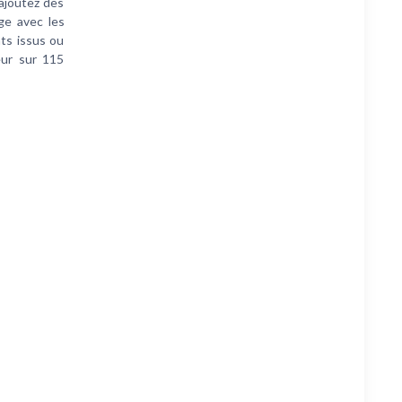
ajoutez des
ge avec les
ts issus ou
eur sur 115