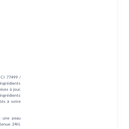
CI 77499 /
ingrédients
ses à jour.
’ingrédients
tés à votre
et une peau
 tenue 24H,