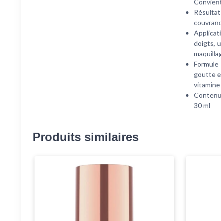
Convient
Résultats
couvranc
Applicat
doigts, 
maquilla
Formule 
goutte e
vitamine 
Contenu 
30 ml
Produits similaires