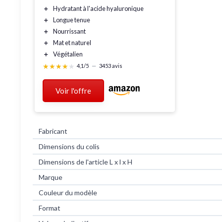
＋
Hydratant
à l'acide hyaluronique
＋
Longue tenue
＋
Nourrissant
＋
Mat
et
naturel
＋
Végétalien
★★★★★
★★★★★
4,1/5
—
3453 avis
Voir l'offre
Fabricant
Dimensions du colis
Dimensions de l'article L x l x H
Marque
Couleur du modèle
Format