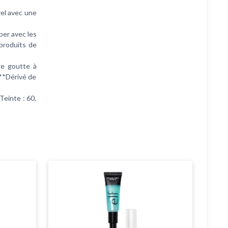
rel avec une
per avec les
produits de
ge goutte à
 **Dérivé de
Teinte : 60,