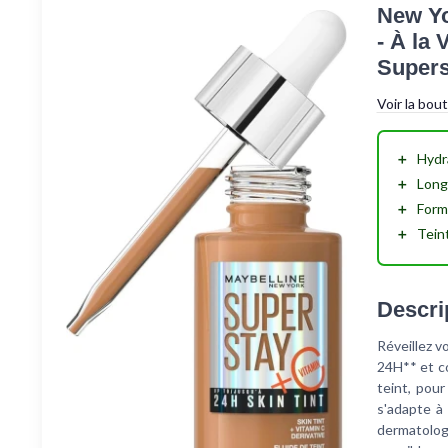
New Yo
- À la
Superst
Voir la bou
＋
Hydr
＋
Long
＋
Form
＋
Tein
Descri
Réveillez v
24H** et co
teint, pour
s'adapte à
dermatolog