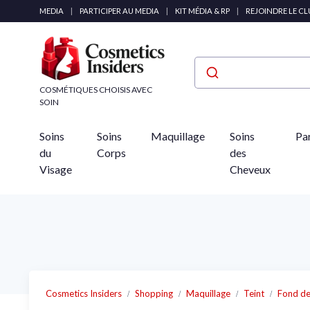
Panneau de gestion des cookies
MEDIA
|
PARTICIPER AU MEDIA
|
KIT MÉDIA & RP
|
REJOINDRE LE C
COSMÉTIQUES CHOISIS AVEC
SOIN
Soins
Soins
Maquillage
Soins
Pa
du
Corps
des
Visage
Cheveux
Cosmetics Insiders
Shopping
Maquillage
Teint
Fond de