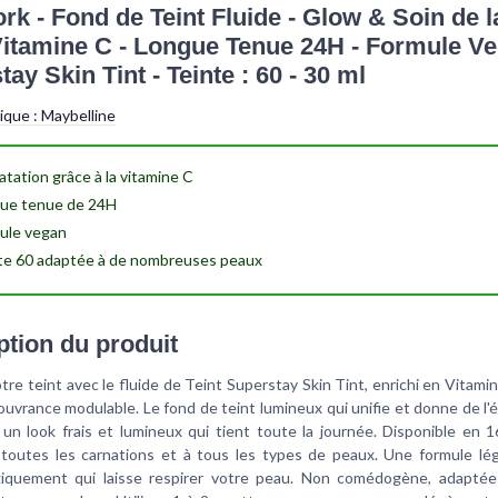
rk - Fond de Teint Fluide - Glow & Soin de 
 Vitamine C - Longue Tenue 24H - Formule Ve
ay Skin Tint - Teinte : 60 - 30 ml
tique :
Maybelline
atation
grâce à la vitamine C
ue tenue
de 24H
ule vegan
te 60
adaptée à de nombreuses peaux
ption du produit
otre teint avec le fluide de Teint Superstay Skin Tint, enrichi en Vitami
uvrance modulable. Le fond de teint lumineux qui unifie et donne de l'é
 un look frais et lumineux qui tient toute la journée. Disponible en 16
 toutes les carnations et à tous les types de peaux. Une formule lé
iquement qui laisse respirer votre peau. Non comédogène, adapté