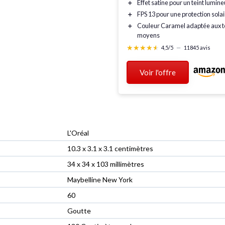
＋
Effet
satine
pour un teint lumine
＋
FPS 13 pour une
protection sola
＋
Couleur
Caramel
adaptée aux t
moyens
★★★★★
★★★★★
4,5/5
—
11845 avis
Voir l'offre
‎L'Oréal
‎10.3 x 3.1 x 3.1 centimètres
‎34 x 34 x 103 millimètres
‎Maybelline New York
‎60
‎Goutte