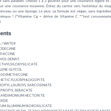
et sans paraben. Utilisez 1 à 2 gouttes pour une couvrance légère et 
ur une couvrance moyenne. Étirez du centre vers l'extérieur du visa
 pinceau ou une éponge. Le plus: sa formule est végan, sans ingrédien
animaux ! (*Vitamine Cg = dérive de Vitamine C **test consommat
)
ients
 / WATER
ODECANE
THICONE
HOL DENAT.
ETHYLSILOXYSILICATE
LENE GLYCOL
10 DIMETHICONE
HETIC FLUORPHLOGOPITE
ROPYL LAUROYL SARCOSINATE
OPROPYL SEBACATE
EARDIMONIUM HECTORITE
OXIDE
IUM ALUMINUM BOROSILICATE
NTAERYTHRITYL TETRAHYDROXYSTEARATE/TETRAISOSTEARATE