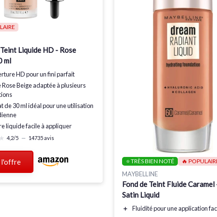
LAIRE
Teint Liquide HD - Rose
0 ml
rture HD
pour un fini parfait
e
Rose Beige
adaptée à plusieurs
tions
t de
30 ml
idéal pour une utilisation
dienne
re
liquide
facile à appliquer
★
★
4,2/5
—
14735 avis
⭐ TRÈS BIEN NOTÉ
🔥 POPULAIR
 l'offre
MAYBELLINE
Fond de Teint Fluide Caramel
Satin Liquid
＋
Fluidité
pour une application fac