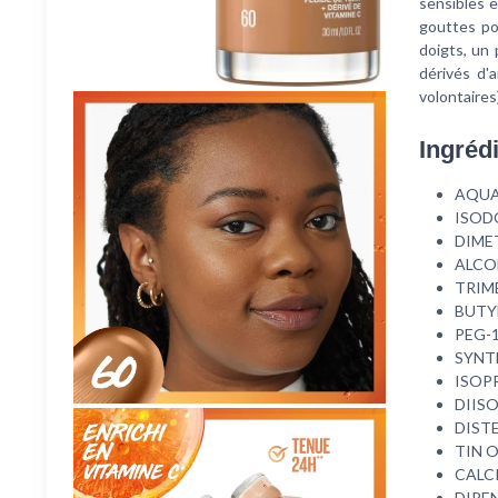
sensibles 
gouttes po
doigts, un
dérivés d'
volontaires
Ingréd
AQUA
ISOD
DIME
ALCO
TRIM
BUTY
PEG-
SYNT
ISOP
DIIS
DIST
TIN 
CALC
DIPE