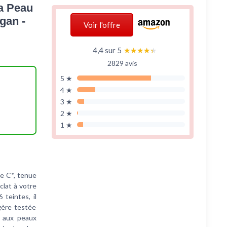
la Peau
gan -
Voir l'offre
4,4 sur 5
★★★★★
★★★★★
2829 avis
5 ★
4 ★
3 ★
2 ★
1 ★
ne C*, tenue
clat à votre
 teintes, il
gère testée
e aux peaux