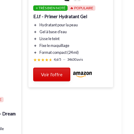
⭐ TRÈS BIEN NOTÉ
🔥 POPULAIRE
E.l.f - Primer Hydratant Gel
＋
Hydratant
pour la peau
＋
Gel
à base d'eau
＋
Lisse
le teint
＋
Fixe le maquillage
＋
Format compact
(24 ml)
★★★★★
★★★★★
4,6/5
—
34630 avis
Voir l'offre
E
 - Dream
ile