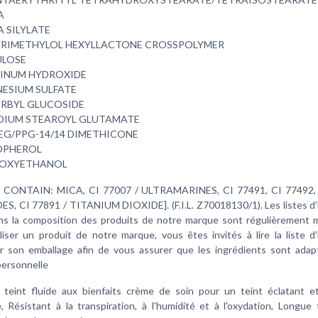
A
A SILYLATE
TRIMETHYLOL HEXYLLACTONE CROSSPOLYMER
ULOSE
INUM HYDROXIDE
ESIUM SULFATE
RBYL GLUCOSIDE
DIUM STEAROYL GLUTAMATE
PEG/PPG-14/14 DIMETHICONE
PHEROL
OXYETHANOL
Y CONTAIN: MICA, CI 77007 / ULTRAMARINES, CI 77491, CI 77492, 
S, CI 77891 / TITANIUM DIOXIDE]. (F.I.L. Z70018130/1). Les listes d'
ns la composition des produits de notre marque sont régulièrement mi
liser un produit de notre marque, vous êtes invités à lire la liste d
ur son emballage afin de vous assurer que les ingrédients sont adap
 personnelle
teint fluide aux bienfaits crème de soin pour un teint éclatant 
, Résistant à la transpiration, à l'humidité et à l'oxydation, Longue