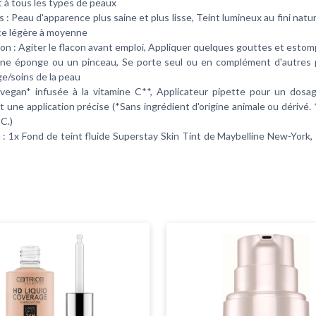
 à tous les types de peaux
 : Peau d'apparence plus saine et plus lisse, Teint lumineux au fini natu
e légère à moyenne
ion : Agiter le flacon avant emploi, Appliquer quelques gouttes et estom
une éponge ou un pinceau, Se porte seul ou en complément d'autres 
ge/soins de la peau
vegan* infusée à la vitamine C**, Applicateur pipette pour un dosa
t une application précise (*Sans ingrédient d'origine animale ou dérivé.
C.)
: 1x Fond de teint fluide Superstay Skin Tint de Maybelline New-York, 