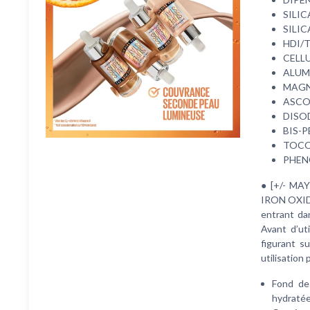
SILIC
SILIC
HDI/
CELL
ALUM
MAGN
ASCO
DISO
BIS-
TOCO
PHEN
● [+/- MA
IRON OXIDE
entrant da
Avant d’uti
figurant s
utilisation
Fond de 
hydratée