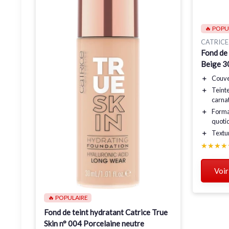
🔥 POPU
CATRICE
Fond de 
Beige 3
＋
Couve
＋
Teint
carna
＋
Forma
quoti
＋
Textu
★★★★
★★★★
Voir
🔥 POPULAIRE
Fond de teint hydratant Catrice True
Skin n° 004 Porcelaine neutre