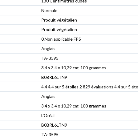
‎130 Centimètres cubes
‎Normale
‎Produit végétalien
‎Produit végétalien
‎0.Non applicable FPS
‎Anglais
‎TA-3595
‎3,4 x 3,4 x 10,29 cm; 100 grammes
‎B0BRL6LTN9
4,4 4,4 sur 5 étoiles 2 829 évaluations 4,4 sur 5 éto
Anglais
3,4 x 3,4 x 10,29 cm; 100 grammes
L'Oréal
B0BRL6LTN9
TA-3595