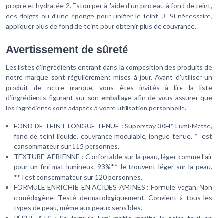
propre et hydratée 2. Estomper à l'aide d'un pinceau à fond de teint,
des doigts ou d'une éponge pour unifier le teint. 3. Si nécessaire,
appliquer plus de fond de teint pour obtenir plus de couvrance.
Avertissement de sûreté
Les listes d’ingrédients entrant dans la composition des produits de
notre marque sont régulièrement mises à jour. Avant d’utiliser un
produit de notre marque, vous êtes invités à lire la liste
d’ingrédients figurant sur son emballage afin de vous assurer que
les ingrédients sont adaptés à votre utilisation personnelle.
FOND DE TEINT LONGUE TENUE : Superstay 30H* Lumi-Matte,
fond de teint liquide, couvrance modulable, longue tenue. *Test
consommateur sur 115 personnes.
TEXTURE AÉRIENNE : Confortable sur la peau, léger comme l'air
pour un fini mat lumineux. 93%** le trouvent léger sur la peau.
**Test consommateur sur 120 personnes.
FORMULE ENRICHIE EN ACIDES AMINÉS : Formule vegan. Non
comédogène. Testé dermatologiquement. Convient à tous les
types de peau, même aux peaux sensibles.
RÉSULTATS : Sa formule lumi matte matifie le teint tout en