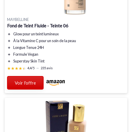
MAYBELLINE
Fond de Teint Fluide - Teinte 06
＋
Glow
pour un teint lumineux
＋
À la Vitamine C
pour un soin de la peau
＋
Longue Tenue
24H
＋
Formule Vegan
＋
Superstay
Skin Tint
★★★★★
★★★★★
4,4/5
—
235 avis
Voir l'offre