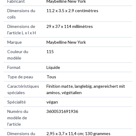
Fabricant
‎Maybelline New York
Dimensions du
‎11.2 x 3.5 x 2.9 centimètres
colis
Dimensions de
‎29 x 37 x 114 millimètres
l'article L x l x H
Marque
‎Maybelline New York
Couleur du
‎115
modèle
Format
‎Liquide
Type de peau
‎Tous
Caractéristiques
‎Finition matte, langlebig, angereichert mit
spéciales
aminos, végétalien
Spécialité
‎végan
Numéro du
‎3600531691936
modèle de
l'article
Dimensions du
‎2,95 x 3,7 x 11,4 cm; 130 grammes