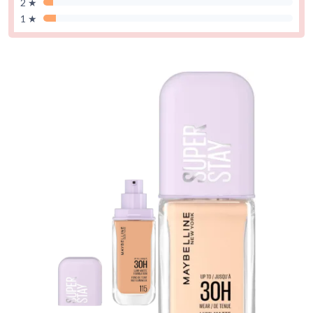
2 ★
1 ★