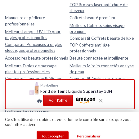
TOP Brosses laser anti-chute de
cheveux
Manucure et pédicure
Coffrets beauté premium
professionnelles
Meilleurs Coffrets soins visage
premium
Meilleurs Lampes UV LED pour
ongles professionnelles
Comparatif Coffrets beauté de luxe
Comparatif Ponceuses à ongles
TOP Coffrets anti-âge
électriques professionnelles
professionnels
Accessoires beauté professionnels
Beauté connectée et intelligente
Meilleurs Tables de massage
Meilleurs Miroirs connectés analyse
pliantes professionnelles
de peau
Comparatif Loupes esthétiques
Comparatif Analyseurs de peau
avec lampe LED
électroniques
Maybelline
Fond de Teint Liquide Superstay 30H
TOP Fauteuils esthétiques
TOP Appareils beauté intelligents
réglables
avec application mobile
🔥
Voir l'offre
Rasage et soins homme
Meilleurs Après-rasages
Ce site utilise des cookies et vous donne le contrôle sur ceux que vous
souhaitez activer
Tout accepter
Personnaliser