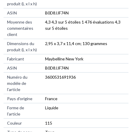
produit (L x l x h)
ASIN
‎B0D8JJF74N
Moyenne des
4,3 4,3 sur 5 étoiles 1 476 évaluations 4,3
commentaires
sur 5 étoiles
client
Dimensions du
2,95 x 3,7 x 11,4 cm; 130 grammes
produit (L x l x h)
Fabricant
Maybelline New York
ASIN
B0D8JJF74N
Numéro du
3600531691936
modèle de
l'article
Pays d'origine
France
Forme de
Liquide
l'article
Couleur
115