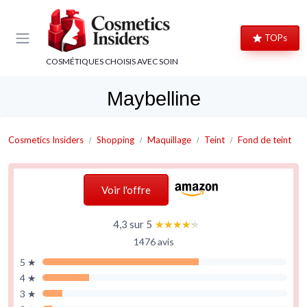
Panneau de gestion des cookies
TOPs
COSMÉTIQUES CHOISIS AVEC SOIN
Maybelline
Cosmetics Insiders
Shopping
Maquillage
Teint
Fond de teint
Voir l'offre
4,3 sur 5
★★★★★
★★★★★
1476 avis
5 ★
4 ★
3 ★