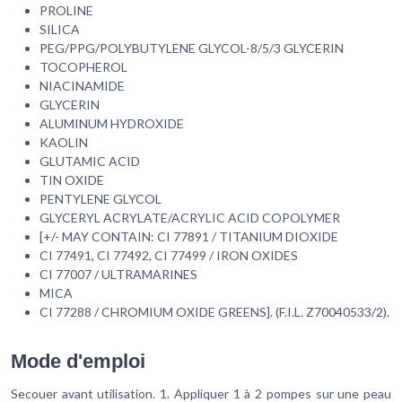
PROLINE
SILICA
PEG/PPG/POLYBUTYLENE GLYCOL-8/5/3 GLYCERIN
TOCOPHEROL
NIACINAMIDE
GLYCERIN
ALUMINUM HYDROXIDE
KAOLIN
GLUTAMIC ACID
TIN OXIDE
PENTYLENE GLYCOL
GLYCERYL ACRYLATE/ACRYLIC ACID COPOLYMER
[+/- MAY CONTAIN: CI 77891 / TITANIUM DIOXIDE
CI 77491, CI 77492, CI 77499 / IRON OXIDES
CI 77007 / ULTRAMARINES
MICA
CI 77288 / CHROMIUM OXIDE GREENS]. (F.I.L. Z70040533/2).
Mode d'emploi
Secouer avant utilisation. 1. Appliquer 1 à 2 pompes sur une peau