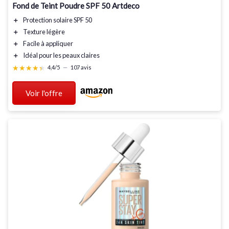
Fond de Teint Poudre SPF 50 Artdeco
＋
Protection solaire
SPF 50
＋
Texture légère
＋
Facile à appliquer
＋
Idéal pour les peaux claires
★★★★★
★★★★★
4,4/5
—
107 avis
Voir l'offre