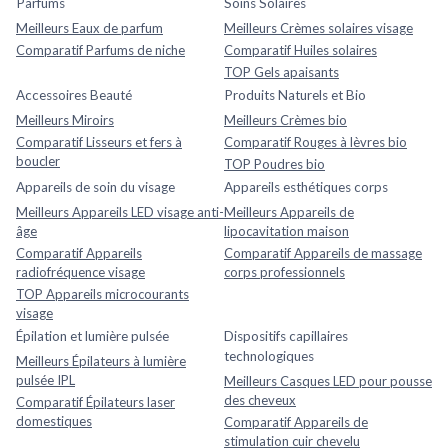
Parfums
Soins Solaires
Meilleurs Eaux de parfum
Meilleurs Crèmes solaires visage
Comparatif Parfums de niche
Comparatif Huiles solaires
TOP Gels apaisants
Accessoires Beauté
Produits Naturels et Bio
Meilleurs Miroirs
Meilleurs Crèmes bio
Comparatif Lisseurs et fers à
Comparatif Rouges à lèvres bio
boucler
TOP Poudres bio
Appareils de soin du visage
Appareils esthétiques corps
Meilleurs Appareils LED visage anti-
Meilleurs Appareils de
âge
lipocavitation maison
Comparatif Appareils
Comparatif Appareils de massage
radiofréquence visage
corps professionnels
TOP Appareils microcourants
visage
Épilation et lumière pulsée
Dispositifs capillaires
technologiques
Meilleurs Épilateurs à lumière
pulsée IPL
Meilleurs Casques LED pour pousse
des cheveux
Comparatif Épilateurs laser
domestiques
Comparatif Appareils de
stimulation cuir chevelu