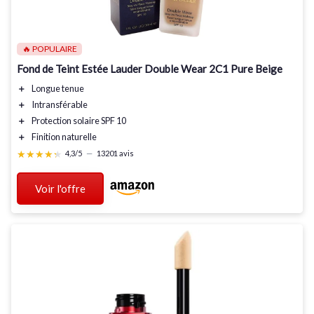
🔥 POPULAIRE
Fond de Teint Estée Lauder Double Wear 2C1 Pure Beige
＋
Longue tenue
＋
Intransférable
＋
Protection solaire SPF 10
＋
Finition naturelle
★★★★★
★★★★★
4,3/5
—
13201 avis
Voir l'offre