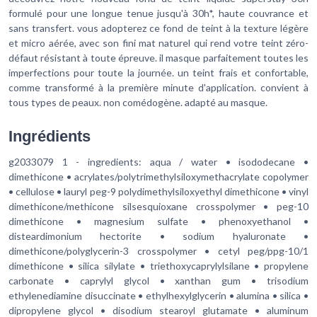
formulé pour une longue tenue jusqu'à 30h*, haute couvrance et
sans transfert. vous adopterez ce fond de teint à la texture légère
et micro aérée, avec son fini mat naturel qui rend votre teint zéro-
défaut résistant à toute épreuve. il masque parfaitement toutes les
imperfections pour toute la journée. un teint frais et confortable,
comme transformé à la première minute d'application. convient à
tous types de peaux. non comédogène. adapté au masque.
Ingrédients
g2033079 1 - ingredients: aqua / water • isododecane •
dimethicone • acrylates/polytrimethylsiloxymethacrylate copolymer
• cellulose • lauryl peg-9 polydimethylsiloxyethyl dimethicone • vinyl
dimethicone/methicone silsesquioxane crosspolymer • peg-10
dimethicone • magnesium sulfate • phenoxyethanol •
disteardimonium hectorite • sodium hyaluronate •
dimethicone/polyglycerin-3 crosspolymer • cetyl peg/ppg-10/1
dimethicone • silica silylate • triethoxycaprylylsilane • propylene
carbonate • caprylyl glycol • xanthan gum • trisodium
ethylenediamine disuccinate • ethylhexylglycerin • alumina • silica •
dipropylene glycol • disodium stearoyl glutamate • aluminum