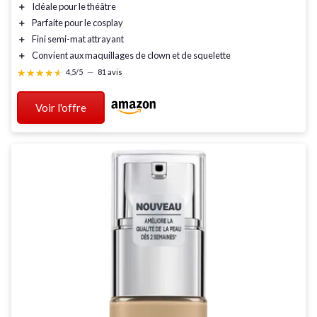
＋
Idéale pour le
théâtre
＋
Parfaite pour le
cosplay
＋
Fini
semi-mat
attrayant
＋
Convient aux
maquillages de clown
et de
squelette
★★★★★
★★★★★
4,5/5
—
81 avis
Voir l'offre