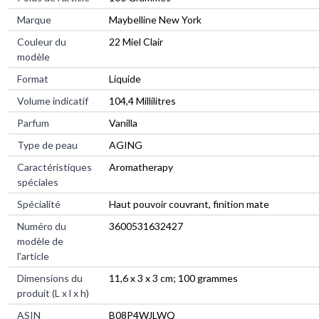
Marque
‎Maybelline New York
Couleur du
‎22 Miel Clair
modèle
Format
‎Liquide
Volume indicatif
‎104,4 Millilitres
Parfum
‎Vanilla
Type de peau
‎AGING
Caractéristiques
‎Aromatherapy
spéciales
Spécialité
‎Haut pouvoir couvrant, finition mate
Numéro du
‎3600531632427
modèle de
l'article
Dimensions du
‎11,6 x 3 x 3 cm; 100 grammes
produit (L x l x h)
ASIN
‎B08P4WJLWQ