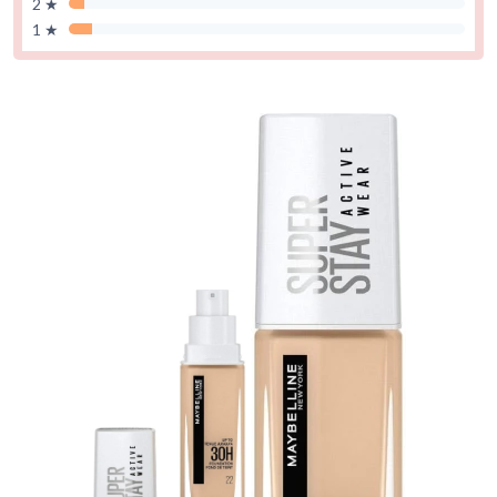
2 ★
1 ★