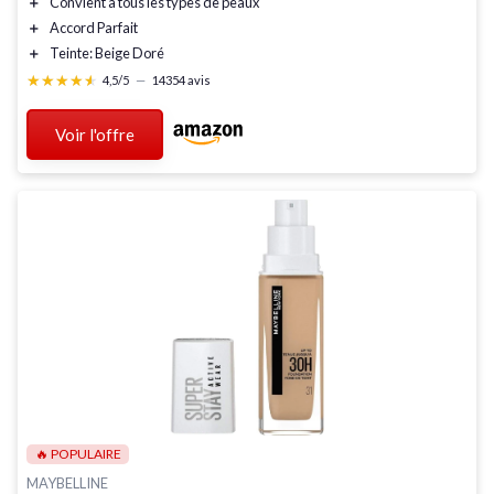
＋
Convient à tous les types de peaux
＋
Accord Parfait
＋
Teinte: Beige Doré
★★★★★
★★★★★
4,5/5
—
14354 avis
Voir l'offre
🔥 POPULAIRE
MAYBELLINE