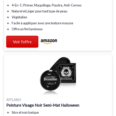
＋
4-En-1
: Primer, Maquillage, Poudre, Anti-Cernes
＋
Naturel
et
Léger
pour tout type de peau
＋
Végétalien
＋
Facile à appliquer avec une texture mousse
＋
Offre un
fini lumineux
Voir l'offre
AFFLANO
Peinture Visage Noir Semi-Mat Halloween
＋
Sûre
et
non toxique