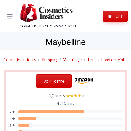
Panneau de gestion des cookies
TOPs
COSMÉTIQUES CHOISIS AVEC SOIN
Maybelline
Cosmetics Insiders
Shopping
Maquillage
Teint
Fond de teint
Voir l'offre
4,2 sur 5
★★★★★
★★★★★
4741 avis
5 ★
4 ★
3 ★