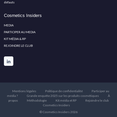
défauts
Cosmetics Insiders
MEDIA
PARTICIPER AU MEDIA
KIT MÉDIA & RP
REJOINDRE LE CLUB
Mentions légales
Politique de confidentialité
Participer au
média ?
Grande enquête 2025 sur les produits cosmétiques
À
propos
Méthodologie
Kit média et RP
Rejoindre le club
Cosmetics Insiders
© Cosmetics Insiders 2026