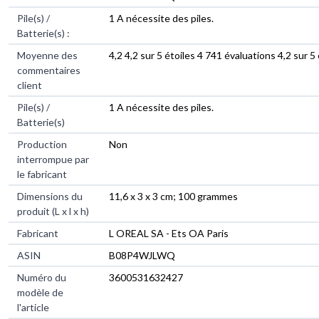
Pile(s) /
1 A nécessite des piles.
Batterie(s) :
Moyenne des
4,2 4,2 sur 5 étoiles 4 741 évaluations 4,2 sur 5 
commentaires
client
Pile(s) /
1 A nécessite des piles.
Batterie(s)
Production
Non
interrompue par
le fabricant
Dimensions du
11,6 x 3 x 3 cm; 100 grammes
produit (L x l x h)
Fabricant
L OREAL SA - Ets OA Paris
ASIN
B08P4WJLWQ
Numéro du
3600531632427
modèle de
l'article