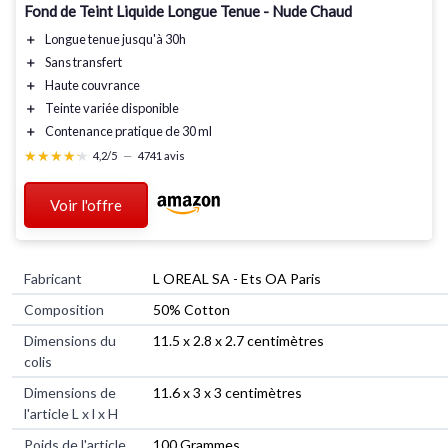
Fond de Teint Liquide Longue Tenue - Nude Chaud
＋
Longue tenue
jusqu'à 30h
＋
Sans transfert
＋
Haute couvrance
＋
Teinte variée disponible
＋
Contenance pratique de 30 ml
★★★★★
★★★★★
4,2/5
—
4741 avis
Voir l'offre
Fabricant
‎L OREAL SA - Ets OA Paris
Composition
‎50% Cotton
Dimensions du
‎11.5 x 2.8 x 2.7 centimètres
colis
Dimensions de
‎11.6 x 3 x 3 centimètres
l'article L x l x H
Poids de l'article
‎100 Grammes