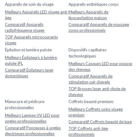
Appareils de soin du visage
Appareils esthétiques corps
Meilleurs Appareils LED visage anti-
Meilleurs Appareils de
âge
lipocavitation maison
Comparatif Appareils
Comparatif Appareils de massage
radiofréquence visage
corps professionnels
TOP Appareils microcourants
visage
Épilation et lumière pulsée
Dispositifs capillaires
technologiques
Meilleurs Épilateurs à lumière
pulsée IPL
Meilleurs Casques LED pour pousse
des cheveux
Comparatif Épilateurs laser
domestiques
Comparatif Appareils de
stimulation cuir chevelu
TOP Brosses laser anti-chute de
cheveux
Manucure et pédicure
Coffrets beauté premium
professionnelles
Meilleurs Coffrets soins visage
premium
Meilleurs Lampes UV LED pour
ongles professionnelles
Comparatif Coffrets beauté de luxe
Comparatif Ponceuses à ongles
TOP Coffrets anti-âge
électriques professionnelles
professionnels