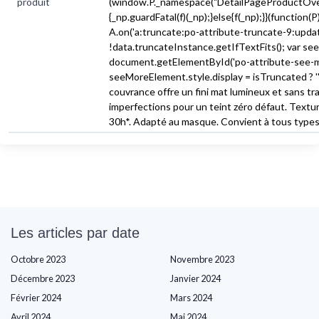
produit
(window.P._namespace("DetailPageProductOver
{_np.guardFatal(f)(_np);}else{f(_np);}}(function(
A.on('a:truncate:po-attribute-truncate-9:update
!data.truncateInstance.getIfTextFits(); var s
document.getElementById('po-attribute-see-mo
seeMoreElement.style.display = isTruncated ? '' : 
couvrance offre un fini mat lumineux et sans t
imperfections pour un teint zéro défaut. Textur
30h*. Adapté au masque. Convient à tous types 
Les articles par date
Octobre 2023
Novembre 2023
Décembre 2023
Janvier 2024
Février 2024
Mars 2024
Avril 2024
Mai 2024