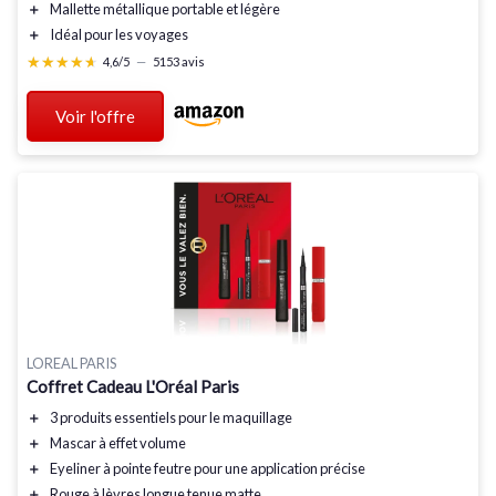
＋
Mallette métallique portable et légère
＋
Idéal pour les voyages
★★★★★
★★★★★
4,6/5
—
5153 avis
Voir l'offre
LOREAL PARIS
Coffret Cadeau L'Oréal Paris
＋
3 produits essentiels
pour le maquillage
＋
Mascar
à effet volume
＋
Eyeliner
à pointe feutre pour une application précise
＋
Rouge à lèvres
longue tenue matte