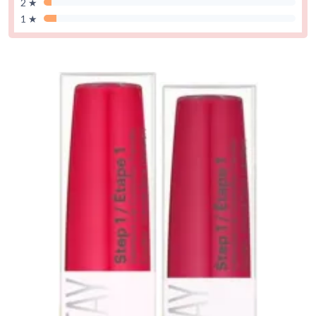
2 ★
1 ★