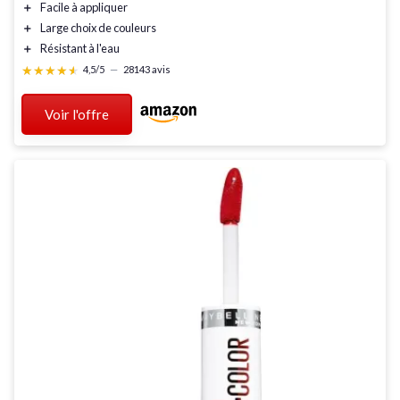
＋
Facile à appliquer
＋
Large choix de couleurs
＋
Résistant à l'eau
★★★★★
★★★★★
4,5/5
—
28143 avis
Voir l'offre