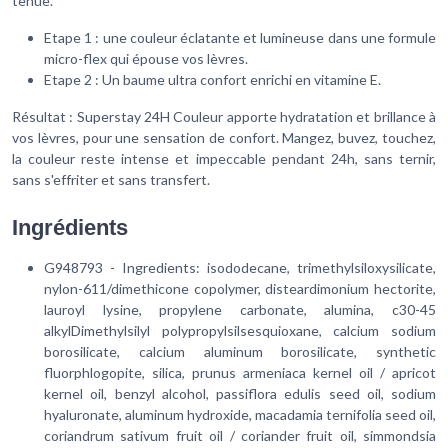
tenue.
Etape 1 : une couleur éclatante et lumineuse dans une formule
micro-flex qui épouse vos lèvres.
Etape 2 : Un baume ultra confort enrichi en vitamine E.
Résultat : Superstay 24H Couleur apporte hydratation et brillance à
vos lèvres, pour une sensation de confort. Mangez, buvez, touchez,
la couleur reste intense et impeccable pendant 24h, sans ternir,
sans s'effriter et sans transfert.
Ingrédients
G948793 - Ingredients:
isododecane, trimethylsiloxysilicate,
nylon-611/dimethicone copolymer, disteardimonium hectorite,
lauroyl lysine, propylene carbonate, alumina, c30-45
alkylDimethylsilyl polypropylsilsesquioxane, calcium sodium
borosilicate, calcium aluminum borosilicate, synthetic
fluorphlogopite, silica, prunus armeniaca kernel oil / apricot
kernel oil, benzyl alcohol, passiflora edulis seed oil, sodium
hyaluronate, aluminum hydroxide, macadamia ternifolia seed oil,
coriandrum sativum fruit oil / coriander fruit oil, simmondsia