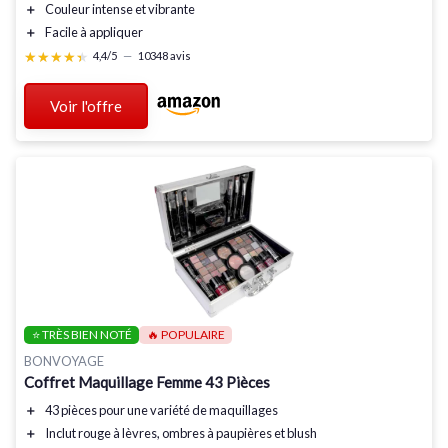
＋
Couleur intense
et vibrante
＋
Facile à appliquer
★★★★★
★★★★★
4,4/5
—
10348 avis
Voir l'offre
⭐ TRÈS BIEN NOTÉ
🔥 POPULAIRE
BONVOYAGE
Coffret Maquillage Femme 43 Pièces
＋
43 pièces
pour une variété de maquillages
＋
Inclut rouge à lèvres, ombres à paupières et blush