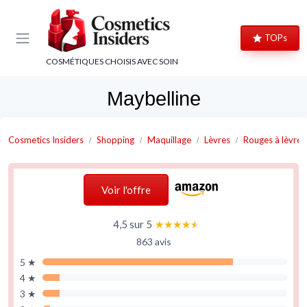
Panneau de gestion des cookies
TOPs
COSMÉTIQUES CHOISIS AVEC SOIN
Maybelline
Cosmetics Insiders
Shopping
Maquillage
Lèvres
Rouges à lèvres
Voir l'offre
4,5 sur 5
★★★★★
★★★★★
863 avis
5 ★
4 ★
3 ★