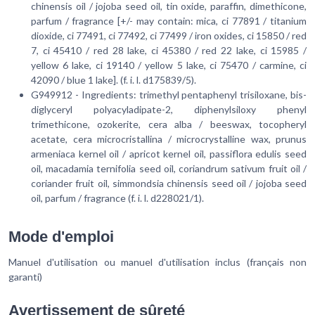
chinensis oil / jojoba seed oil, tin oxide, paraffin, dimethicone,
parfum / fragrance [+/- may contain: mica, ci 77891 / titanium
dioxide, ci 77491, ci 77492, ci 77499 / iron oxides, ci 15850 / red
7, ci 45410 / red 28 lake, ci 45380 / red 22 lake, ci 15985 /
yellow 6 lake, ci 19140 / yellow 5 lake, ci 75470 / carmine, ci
42090 / blue 1 lake]. (f. i. l. d175839/5).
G949912 - Ingredients:
trimethyl pentaphenyl trisiloxane, bis-
diglyceryl polyacyladipate-2, diphenylsiloxy phenyl
trimethicone, ozokerite, cera alba / beeswax, tocopheryl
acetate, cera microcristallina / microcrystalline wax, prunus
armeniaca kernel oil / apricot kernel oil, passiflora edulis seed
oil, macadamia ternifolia seed oil, coriandrum sativum fruit oil /
coriander fruit oil, simmondsia chinensis seed oil / jojoba seed
oil, parfum / fragrance (f. i. l. d228021/1).
Mode d'emploi
Manuel d'utilisation ou manuel d'utilisation inclus (français non
garanti)
Avertissement de sûreté