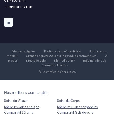
KIT MÉDIA & RP
REJOINDRE LE CLUB
Mentions légales
Politique de confidentialité
Participer au
média ?
Grande enquête 2025 sur les produits cosmétiques
À
propos
Méthodologie
Kit média et RP
Rejoindre le club
Cosmetics Insiders
© Cosmetics Insiders 2026
Nos meilleurs comparatifs
Soins du Visage
Soins du Corps
Meilleurs Soins anti-âge
Meilleurs Huiles corporelles
Comparatif Sérums
Comparatif Gels douche