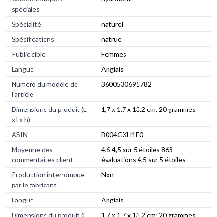
spéciales
Spécialité
‎naturel
Spécifications
‎natrue
Public cible
‎Femmes
Langue
‎Anglais
Numéro du modèle de
‎3600530695782
l'article
Dimensions du produit (L
‎1,7 x 1,7 x 13,2 cm; 20 grammes
x l x h)
ASIN
‎B004GXH1E0
Moyenne des
4,5 4,5 sur 5 étoiles 863
commentaires client
évaluations 4,5 sur 5 étoiles
Production interrompue
Non
par le fabricant
Langue
Anglais
Dimensions du produit (L
1,7 x 1,7 x 13,2 cm; 20 grammes