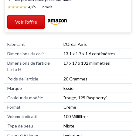
★★★★★
★★★★★
4,8/5
—
29 avis
Voir l'offre
Fabricant
‎L'Oréal Paris
Dimensions du colis
‎13.1 x 1.7 x 1.6 centimètres
Dimensions de l'article
‎17 x 17 x 132 millimètres
L x l x H
Poids de l'article
‎20 Grammes
Marque
‎Essie
Couleur du modèle
‎"rouge, 195 Raspberry"
Format
‎Crème
Volume indicatif
‎100 Millilitres
Type de peau
‎Mixte
Caractéristiques
‎hydratant