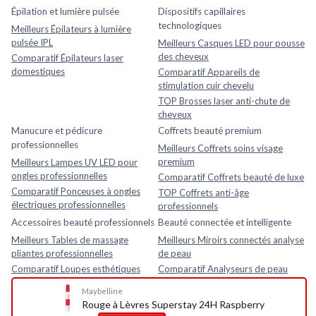
Épilation et lumière pulsée
Dispositifs capillaires
technologiques
Meilleurs Épilateurs à lumière
pulsée IPL
Meilleurs Casques LED pour pousse
des cheveux
Comparatif Épilateurs laser
domestiques
Comparatif Appareils de
stimulation cuir chevelu
TOP Brosses laser anti-chute de
cheveux
Manucure et pédicure
Coffrets beauté premium
professionnelles
Meilleurs Coffrets soins visage
premium
Meilleurs Lampes UV LED pour
ongles professionnelles
Comparatif Coffrets beauté de luxe
Comparatif Ponceuses à ongles
TOP Coffrets anti-âge
électriques professionnelles
professionnels
Accessoires beauté professionnels
Beauté connectée et intelligente
Meilleurs Tables de massage
Meilleurs Miroirs connectés analyse
pliantes professionnelles
de peau
Comparatif Loupes esthétiques
Comparatif Analyseurs de peau
avec lampe LED
électroniques
Maybelline
TOP Fauteuils esthétiques
TOP Appareils beauté intelligents
Rouge à Lèvres Superstay 24H Raspberry
réglables
avec application mobile