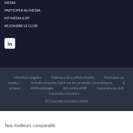
MEDIA
PARTICIPER AU MEDIA
KIT MÉDIA & RP
REJOINDRE LE CLUB
Mentions légales
Politique de confidentialité
Participer au
média ?
Grande enquête 2025 sur les produits cosmétiques
À
propos
Méthodologie
Kit média et RP
Rejoindre le club
Cosmetics Insiders
© Cosmetics Insiders 2026
Nos meilleurs comparatifs