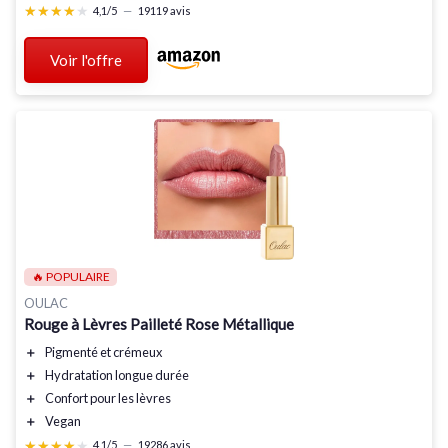
★★★★★
★★★★★
4,1/5
—
19119 avis
Voir l'offre
🔥 POPULAIRE
OULAC
Rouge à Lèvres Pailleté Rose Métallique
＋
Pigmenté
et
crémeux
＋
Hydratation longue durée
＋
Confort
pour les lèvres
＋
Vegan
★★★★★
★★★★★
4,1/5
—
19286 avis