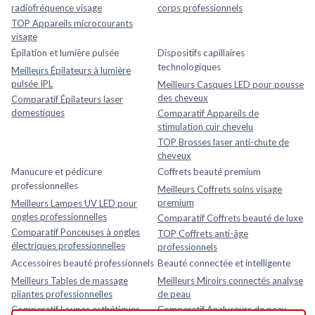
radiofréquence visage
corps professionnels
TOP Appareils microcourants
visage
Épilation et lumière pulsée
Dispositifs capillaires
technologiques
Meilleurs Épilateurs à lumière
pulsée IPL
Meilleurs Casques LED pour pousse
des cheveux
Comparatif Épilateurs laser
domestiques
Comparatif Appareils de
stimulation cuir chevelu
TOP Brosses laser anti-chute de
cheveux
Manucure et pédicure
Coffrets beauté premium
professionnelles
Meilleurs Coffrets soins visage
premium
Meilleurs Lampes UV LED pour
ongles professionnelles
Comparatif Coffrets beauté de luxe
Comparatif Ponceuses à ongles
TOP Coffrets anti-âge
électriques professionnelles
professionnels
Accessoires beauté professionnels
Beauté connectée et intelligente
Meilleurs Tables de massage
Meilleurs Miroirs connectés analyse
pliantes professionnelles
de peau
Comparatif Loupes esthétiques
Comparatif Analyseurs de peau