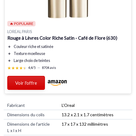
🔥 POPULAIRE
LOREAL PARIS
Rouge à Lèvres Color Riche Satin - Café de Flore (630)
＋
Couleur
riche
et
satinée
＋
Texture
moelleuse
＋
Large choix de teintes
★★★★★
★★★★★
4,4/5
—
8704 avis
Voir l'offre
Fabricant
‎L'Oreal
Dimensions du colis
‎13.2 x 2.1 x 1.7 centimètres
Dimensions de l'article
‎17 x 17 x 132 millimètres
L x l x H