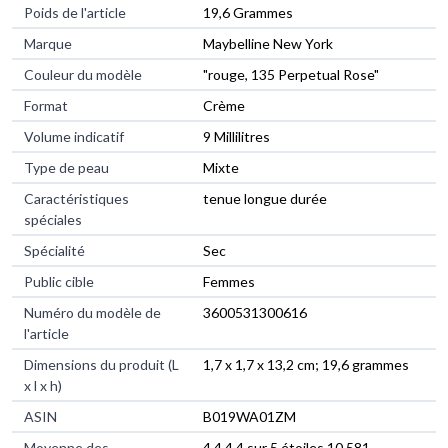
Poids de l'article
‎19,6 Grammes
Marque
‎Maybelline New York
Couleur du modèle
‎"rouge, 135 Perpetual Rose"
Format
‎Crème
Volume indicatif
‎9 Millilitres
Type de peau
‎Mixte
Caractéristiques
‎tenue longue durée
spéciales
Spécialité
‎Sec
Public cible
‎Femmes
Numéro du modèle de
‎3600531300616
l'article
Dimensions du produit (L
‎1,7 x 1,7 x 13,2 cm; 19,6 grammes
x l x h)
ASIN
‎B019WA01ZM
Moyenne des
4,4 4,4 sur 5 étoiles 10 581