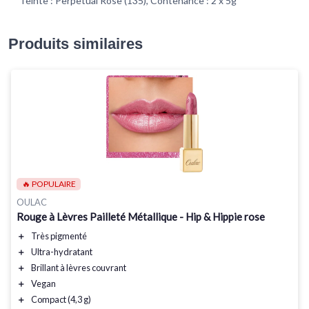
Teinte : Perpetual Rose (135), Contenance : 2 x 5g
Produits similaires
🔥 POPULAIRE
OULAC
Rouge à Lèvres Pailleté Métallique - Hip & Hippie rose
＋
Très pigmenté
＋
Ultra-hydratant
＋
Brillant à lèvres couvrant
＋
Vegan
＋
Compact (4,3 g)