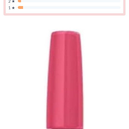
2 ★
1 ★