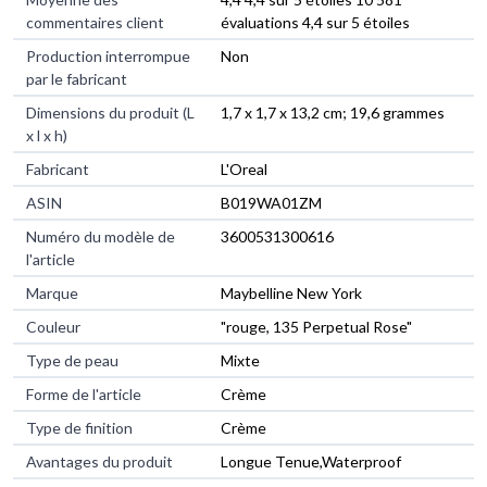
commentaires client
évaluations 4,4 sur 5 étoiles
Production interrompue
Non
par le fabricant
Dimensions du produit (L
1,7 x 1,7 x 13,2 cm; 19,6 grammes
x l x h)
Fabricant
L'Oreal
ASIN
B019WA01ZM
Numéro du modèle de
3600531300616
l'article
Marque
Maybelline New York
Couleur
"rouge, 135 Perpetual Rose"
Type de peau
Mixte
Forme de l'article
Crème
Type de finition
Crème
Avantages du produit
Longue Tenue,Waterproof