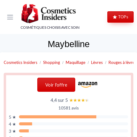
Panneau de gestion des cookies
TOPs
COSMÉTIQUES CHOISIS AVEC SOIN
Maybelline
Cosmetics Insiders
Shopping
Maquillage
Lèvres
Rouges à lèvres
Voir l'offre
4,4 sur 5
★★★★★
★★★★★
10581 avis
5 ★
4 ★
3 ★