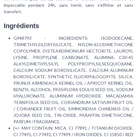
impeccable pendant 24h, sans ternir, sans s'effriter et sans
transfert.
Ingrédients
G948793 - INGREDIENTS: ISODODECANE.
TRIMETHYLSILOXYSILICATE. NYLON-611/DIMETHICONE
COPOLYMER. DISTEARDIMONIUM HECTORITE. LAUROYL
LYSINE. PROPYLENE CARBONATE. ALUMINA. C30-45
ALKYLDIMETHYLSILYL POLYPROPYLSILSESQUIOXANE.
CALCIUM SODIUM BOROSILICATE. CALCIUM ALUMINUM
BOROSILICATE. SYNTHETIC FLUORPHLOGOPITE. SILICA.
PRUNUS ARMENIACA KERNEL OIL / APRICOT KERNEL OIL.
BENZYL ALCOHOL. PASSIFLORA EDULIS SEED OIL. SODIUM
HYALURONATE. ALUMINUM HYDROXIDE. MACADAMIA
TERNIFOLIA SEED OIL. CORIANDRUM SATIVUM FRUIT OIL
/ CORIANDER FRUIT OIL. SIMMONDSIA CHINENSIS OIL /
JOJOBA SEED OIL. TIN OXIDE. PARAFFIN. DIMETHICONE.
PARFUM / FRAGRANCE.
[+/- MAY CONTAIN: MICA. CI 77891 / TITANIUM DIOXIDE.
CI 77491, CI 77492, CI 77499 / IRON OXIDES. CI 15850 / RED