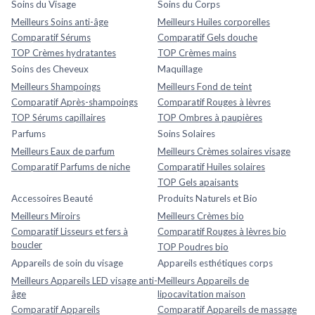
Soins du Visage
Soins du Corps
Meilleurs Soins anti-âge
Meilleurs Huiles corporelles
Comparatif Sérums
Comparatif Gels douche
TOP Crèmes hydratantes
TOP Crèmes mains
Soins des Cheveux
Maquillage
Meilleurs Shampoings
Meilleurs Fond de teint
Comparatif Après-shampoings
Comparatif Rouges à lèvres
TOP Sérums capillaires
TOP Ombres à paupières
Parfums
Soins Solaires
Meilleurs Eaux de parfum
Meilleurs Crèmes solaires visage
Comparatif Parfums de niche
Comparatif Huiles solaires
TOP Gels apaisants
Accessoires Beauté
Produits Naturels et Bio
Meilleurs Miroirs
Meilleurs Crèmes bio
Comparatif Lisseurs et fers à
Comparatif Rouges à lèvres bio
boucler
TOP Poudres bio
Appareils de soin du visage
Appareils esthétiques corps
Meilleurs Appareils LED visage anti-
Meilleurs Appareils de
âge
lipocavitation maison
Comparatif Appareils
Comparatif Appareils de massage