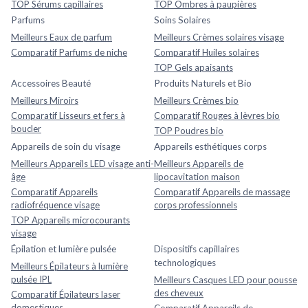
TOP Sérums capillaires
TOP Ombres à paupières
Parfums
Soins Solaires
Meilleurs Eaux de parfum
Meilleurs Crèmes solaires visage
Comparatif Parfums de niche
Comparatif Huiles solaires
TOP Gels apaisants
Accessoires Beauté
Produits Naturels et Bio
Meilleurs Miroirs
Meilleurs Crèmes bio
Comparatif Lisseurs et fers à
Comparatif Rouges à lèvres bio
boucler
TOP Poudres bio
Appareils de soin du visage
Appareils esthétiques corps
Meilleurs Appareils LED visage anti-
Meilleurs Appareils de
âge
lipocavitation maison
Comparatif Appareils
Comparatif Appareils de massage
radiofréquence visage
corps professionnels
TOP Appareils microcourants
visage
Épilation et lumière pulsée
Dispositifs capillaires
technologiques
Meilleurs Épilateurs à lumière
pulsée IPL
Meilleurs Casques LED pour pousse
des cheveux
Comparatif Épilateurs laser
domestiques
Comparatif Appareils de