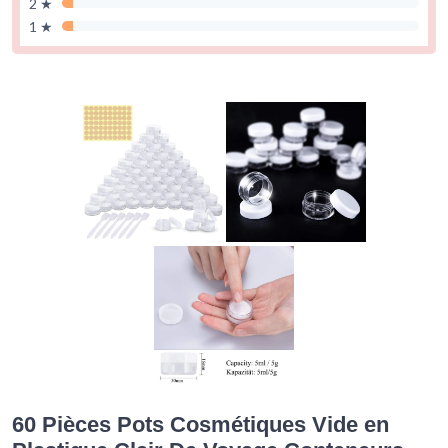
2 ★
1 ★
60 Pièces Pots Cosmétiques Vide en