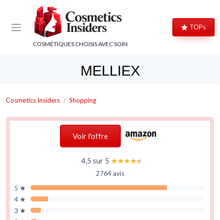
Panneau de gestion des cookies
TOPs
COSMÉTIQUES CHOISIS AVEC SOIN
MELLIEX
Cosmetics Insiders
Shopping
Voir l'offre
4,5 sur 5
★★★★★
★★★★★
2764 avis
5 ★
4 ★
3 ★