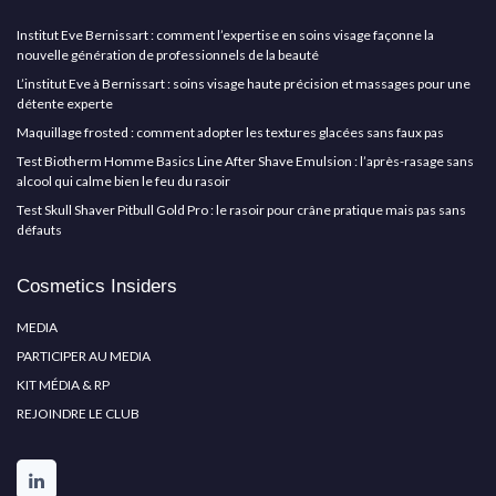
Institut Eve Bernissart : comment l’expertise en soins visage façonne la
nouvelle génération de professionnels de la beauté
L’institut Eve à Bernissart : soins visage haute précision et massages pour une
détente experte
Maquillage frosted : comment adopter les textures glacées sans faux pas
Test Biotherm Homme Basics Line After Shave Emulsion : l’après-rasage sans
alcool qui calme bien le feu du rasoir
Test Skull Shaver Pitbull Gold Pro : le rasoir pour crâne pratique mais pas sans
défauts
Cosmetics Insiders
MEDIA
PARTICIPER AU MEDIA
KIT MÉDIA & RP
REJOINDRE LE CLUB