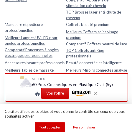
stimulation cuir chevelu
TOP Brosses laser anti-chute de
cheveux
Manucure et pédicure
Coffrets beauté premium
professionnelles
Meilleurs Coffrets soins visage
premium
Meilleurs Lampes UV LED pour
ongles professionnelles
Comparatif Coffrets beauté de luxe
Comparatif Ponceuses à ongles
TOP Coffrets anti-âge
électriques professionnelles
professionnels
Accessoires beauté professionnels
Beauté connectée et intelligente
Meilleurs Tables de massage
Meilleurs Miroirs connectés analyse
pliantes professionnelles
de peau
MELLIEX
Comparatif Loupes esthétiques
Comparatif Analyseurs de peau
60 Pots Cosmétiques en Plastique Clair (5g)
avec lampe LED
électroniques
🔥
Voir l'offre
TOP Fauteuils esthétiques
TOP Appareils beauté intelligents
réglables
avec application mobile
Rasage et soins homme
Ce site utilise des cookies et vous donne le contrôle sur ceux que vous
Meilleurs Après-rasages
souhaitez activer
Tout accepter
Personnaliser