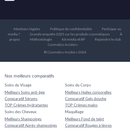
Mentions légales
Politique de confidentialité
Participer au
média ?
Grande enquête 2025 sur les produits cosmétiques
À
propos
Méthodologie
Kit média et RP
Rejoindre le club
Cosmetics Insiders
© Cosmetics Insiders 2026
Nos meilleurs comparatifs
Soins du Visage
Soins du Corps
Meilleurs Soins anti-âge
Meilleurs Huiles corporelles
Comparatif Sérums
Comparatif Gels douche
TOP Crèmes hydratantes
TOP Crèmes mains
Soins des Cheveux
Maquillage
Meilleurs Shampoings
Meilleurs Fond de teint
Comparatif Après-shampoings
Comparatif Rouges à lèvres