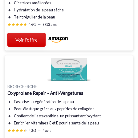
＋
Cicatrices
améliorées
＋
Hydratation
de la peau sèche
＋
Teint régulier
de la peau
★★★★★
★★★★★
4,6/5
—
9912 avis
Voir l'offre
BIORECHERCHE
Oxyprolane Repair - Anti-Vergetures
＋
Favorise la
régénération de la peau
＋
Peau élastique
grâce aux peptides de collagène
＋
Contient de
l'astaxanthine
, un puissant antioxydant
＋
Enrichi en
vitamines C et E
pour la santé de la peau
★★★★★
★★★★★
4,3/5
—
4 avis