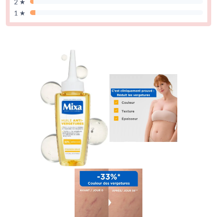
2 ★
1 ★