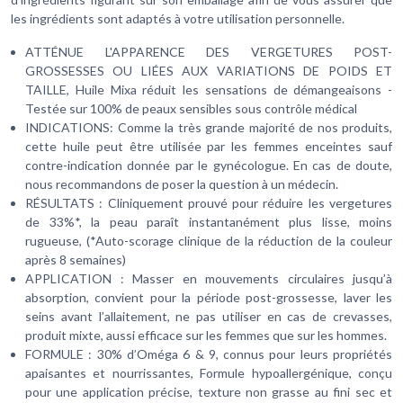
les ingrédients sont adaptés à votre utilisation personnelle.
ATTÉNUE L'APPARENCE DES VERGETURES POST-
GROSSESSES OU LIÉES AUX VARIATIONS DE POIDS ET
TAILLE, Huile Mixa réduit les sensations de démangeaisons -
Testée sur 100% de peaux sensibles sous contrôle médical​
INDICATIONS: Comme la très grande majorité de nos produits,
cette huile peut être utilisée par les femmes enceintes sauf
contre-indication donnée par le gynécologue. En cas de doute,
nous recommandons de poser la question à un médecin.
RÉSULTATS : Cliniquement prouvé pour réduire les vergetures
de 33%*, la peau paraît instantanément plus lisse, moins
rugueuse, (*Auto-scorage clinique de la réduction de la couleur
après 8 semaines)​
APPLICATION : Masser en mouvements circulaires jusqu’à
absorption, convient pour la période post-grossesse, laver les
seins avant l’allaitement, ne pas utiliser en cas de crevasses,
produit mixte, aussi efficace sur les femmes que sur les hommes​.
FORMULE : 30% d’Oméga 6 & 9, connus pour leurs propriétés
apaisantes et nourrissantes, Formule hypoallergénique, conçu
pour une application précise, texture non grasse au fini sec et