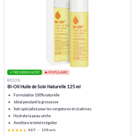
⭐ TRÈS BIEN NOTÉ
🔥 POPULAIRE
BIOOIL
Bi-Oil Huile de Soin Naturelle 125 ml
＋
Formulation 100% naturelle
＋
Idéal pendant la grossesse
＋
Soin spécialisé
pour les vergetures et cicatrices
＋
Hydrate la peau sèche
＋
Améliore le teint irrégulier
★★★★★
★★★★★
4,6/5
—
1101 avis