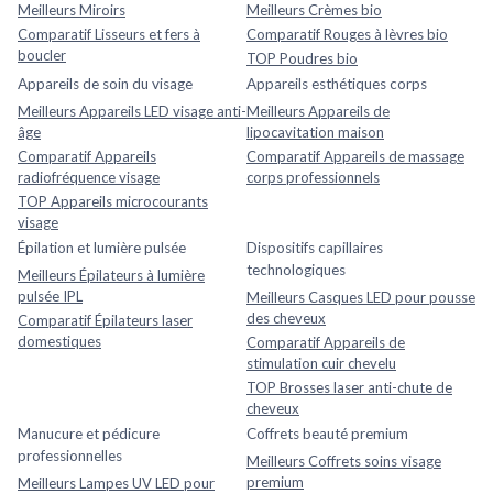
Meilleurs Miroirs
Meilleurs Crèmes bio
Comparatif Lisseurs et fers à
Comparatif Rouges à lèvres bio
boucler
TOP Poudres bio
Appareils de soin du visage
Appareils esthétiques corps
Meilleurs Appareils LED visage anti-
Meilleurs Appareils de
âge
lipocavitation maison
Comparatif Appareils
Comparatif Appareils de massage
radiofréquence visage
corps professionnels
TOP Appareils microcourants
visage
Épilation et lumière pulsée
Dispositifs capillaires
technologiques
Meilleurs Épilateurs à lumière
pulsée IPL
Meilleurs Casques LED pour pousse
des cheveux
Comparatif Épilateurs laser
domestiques
Comparatif Appareils de
stimulation cuir chevelu
TOP Brosses laser anti-chute de
cheveux
Manucure et pédicure
Coffrets beauté premium
professionnelles
Meilleurs Coffrets soins visage
premium
Meilleurs Lampes UV LED pour