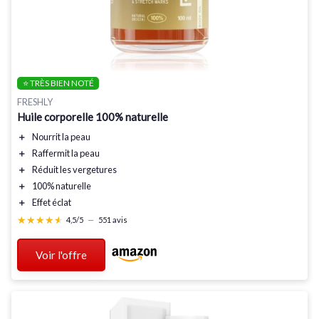
⭐ TRÈS BIEN NOTÉ
FRESHLY
Huile corporelle 100% naturelle
＋
Nourrit
la peau
＋
Raffermit
la peau
＋
Réduit
les vergetures
＋
100% naturelle
＋
Effet
éclat
★★★★★
★★★★★
4,5/5
—
551 avis
Voir l'offre