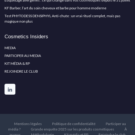
Étiquetage allergènes : ce qui change dans vos cosmétiques depuis le 31 juillet
KF Barber, l’art du soin cheveux et barbe pour homme moderne
Test PHYTODESS DENSIPHYL Anti-chute : un vrai rituel complet, mais pas
magique non plus
Cosmetics Insiders
MEDIA
PARTICIPER AU MEDIA
KIT MÉDIA & RP
REJOINDRE LE CLUB
Mentions légales
Politique de confidentialité
Participer au
média ?
Grande enquête 2025 sur les produits cosmétiques
À
propos
Méthodologie
Kit média et RP
Rejoindre le club