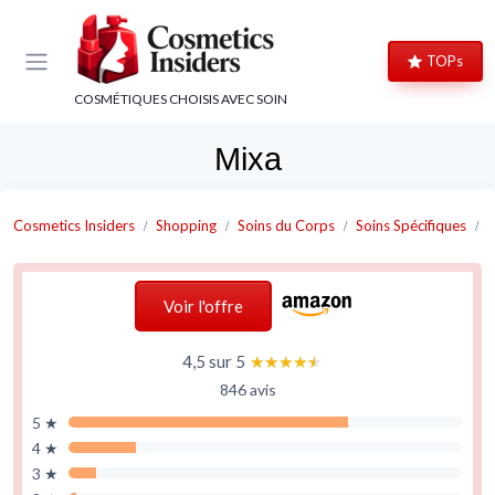
Panneau de gestion des cookies
TOPs
COSMÉTIQUES CHOISIS AVEC SOIN
Mixa
Cosmetics Insiders
Shopping
Soins du Corps
Soins Spécifiques
S
Voir l'offre
4,5 sur 5
★★★★★
★★★★★
846 avis
5 ★
4 ★
3 ★