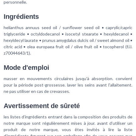
personnelle.
Ingrédients
helianthus annuus seed oil / sunflower seed oil • caprylic/capric
triglyceride • octyldodecanol • isocetyl stearate • hexyldecanol •
hexyldecyl laurate • prunus amygdalus dulcis oil / sweet almond oil •
citric acid • olea europaea fruit oil / olive fruit oil • tocopherol (f.i.l.
z70044643/1).
Mode d'emploi
masser en mouvements circulaires jusqu'à absorption. convient
pour la période post-grossesse. laver les seins avant l'allaitement.
ne pas utiliser en cas de crevasses.
Avertissement de sûreté
les listes d’ingrédients entrant dans la composition des produits de
notre marque sont régulièrement mises à jour. avant d’utiliser un
produit de notre marque, vous êtes invités à lire la liste
d’ingrédients figurant sur son emballage afin de vous assurer que