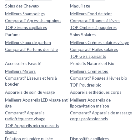
Soins des Cheveux
Maquillage
Meilleurs Shampoings
Meilleurs Fond de teint
Comparatif Après-shampoings
Comparatif Rouges à lèvres
TOP Sérums capillaires
TOP Ombres à paupières
Parfums
Soins Solaires
Meilleurs Eaux de parfum
Meilleurs Crèmes solaires visage
Comparatif Parfums de niche
Comparatif Huiles solaires
TOP Gels apaisants
Accessoires Beauté
Produits Naturels et Bio
Meilleurs Miroirs
Meilleurs Crèmes bio
Comparatif Lisseurs et fers à
Comparatif Rouges à lèvres bio
boucler
TOP Poudres bio
Appareils de soin du visage
Appareils esthétiques corps
Meilleurs Appareils LED visage anti-
Meilleurs Appareils de
âge
lipocavitation maison
Comparatif Appareils
Comparatif Appareils de massage
radiofréquence visage
corps professionnels
TOP Appareils microcourants
visage
Épilation et lumière pulsée
Dispositifs capillaires