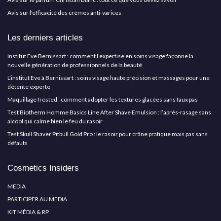
Avis sur l'efficacité des crèmes anti-varices
Les derniers articles
Institut Eve Bernissart : comment l’expertise en soins visage façonne la
nouvelle génération de professionnels de la beauté
L’institut Eve à Bernissart : soins visage haute précision et massages pour une
détente experte
Maquillage frosted : comment adopter les textures glacées sans faux pas
Test Biotherm Homme Basics Line After Shave Emulsion : l’après-rasage sans
alcool qui calme bien le feu du rasoir
Test Skull Shaver Pitbull Gold Pro : le rasoir pour crâne pratique mais pas sans
défauts
Cosmetics Insiders
MEDIA
PARTICIPER AU MEDIA
KIT MÉDIA & RP