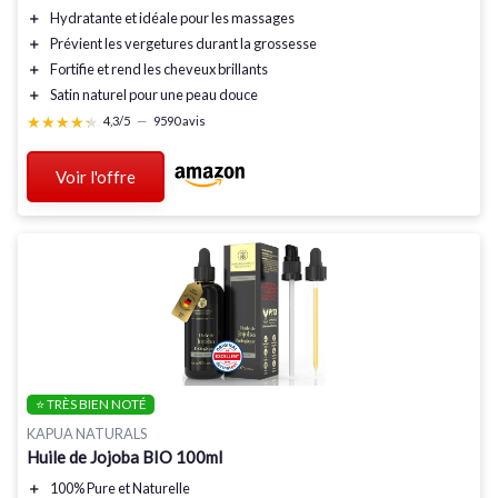
＋
Hydratante
et idéale pour les massages
＋
Prévient les vergetures
durant la grossesse
＋
Fortifie
et rend les cheveux
brillants
＋
Satin naturel
pour une peau douce
★★★★★
★★★★★
4,3/5
—
9590 avis
Voir l'offre
⭐ TRÈS BIEN NOTÉ
KAPUA NATURALS
Huile de Jojoba BIO 100ml
＋
100% Pure
et
Naturelle