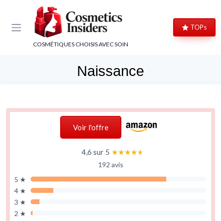
Panneau de gestion des cookies
TOPs
COSMÉTIQUES CHOISIS AVEC SOIN
Naissance
Voir l'offre
4,6 sur 5
★★★★★
★★★★★
192 avis
5 ★
4 ★
3 ★
2 ★