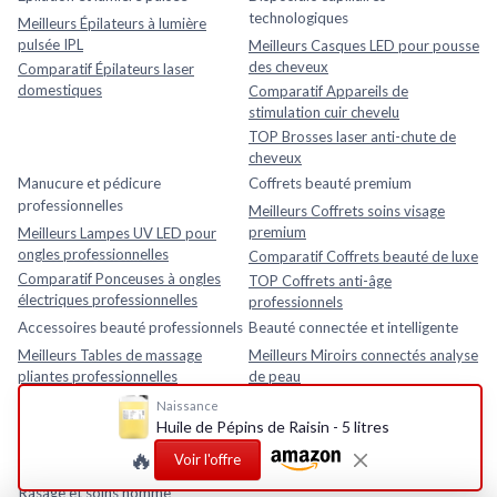
technologiques
Meilleurs Épilateurs à lumière
pulsée IPL
Meilleurs Casques LED pour pousse
des cheveux
Comparatif Épilateurs laser
domestiques
Comparatif Appareils de
stimulation cuir chevelu
TOP Brosses laser anti-chute de
cheveux
Manucure et pédicure
Coffrets beauté premium
professionnelles
Meilleurs Coffrets soins visage
premium
Meilleurs Lampes UV LED pour
ongles professionnelles
Comparatif Coffrets beauté de luxe
Comparatif Ponceuses à ongles
TOP Coffrets anti-âge
électriques professionnelles
professionnels
Accessoires beauté professionnels
Beauté connectée et intelligente
Meilleurs Tables de massage
Meilleurs Miroirs connectés analyse
pliantes professionnelles
de peau
Comparatif Loupes esthétiques
Comparatif Analyseurs de peau
Naissance
avec lampe LED
électroniques
Huile de Pépins de Raisin - 5 litres
TOP Fauteuils esthétiques
TOP Appareils beauté intelligents
🔥
Voir l'offre
réglables
avec application mobile
Rasage et soins homme