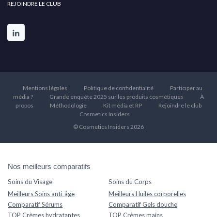
REJOINDRE LE CLUB
Mentions légales
Politique de confidentialité
Participer au
média ?
Grande enquête 2025 sur les produits cosmétiques
À
propos
Méthodologie
Kit média et RP
Rejoindre le club
Cosmetics Insiders
© Cosmetics Insiders 2026
Nos meilleurs comparatifs
Soins du Visage
Soins du Corps
Meilleurs Soins anti-âge
Meilleurs Huiles corporelles
Comparatif Sérums
Comparatif Gels douche
TOP Crèmes hydratantes
TOP Crèmes mains