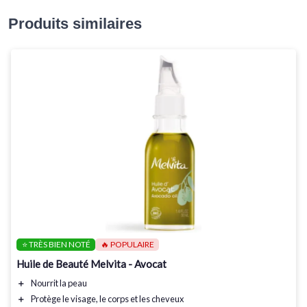
Produits similaires
⭐ TRÈS BIEN NOTÉ
🔥 POPULAIRE
Huile de Beauté Melvita - Avocat
＋
Nourrit
la peau
＋
Protège
le visage, le corps et les cheveux