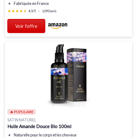
＋
Fabriquée en France
★★★★★
★★★★★
4,5/5
—
1290 avis
Voir l'offre
🔥 POPULAIRE
SATIN NATUREL
Huile Amande Douce Bio 100ml
＋
Naturelle
pour le corps et les cheveux