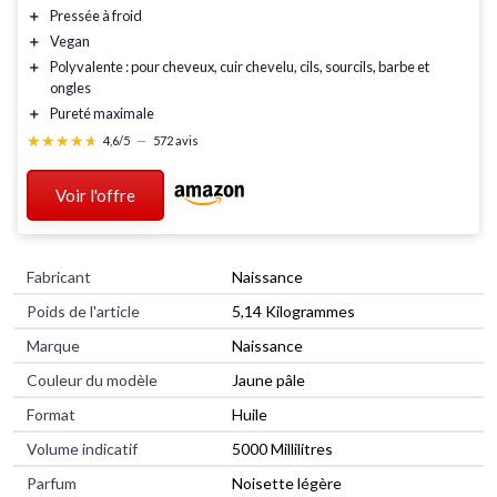
＋
Pressée à froid
＋
Vegan
＋
Polyvalente
: pour cheveux, cuir chevelu, cils, sourcils, barbe et
ongles
＋
Pureté maximale
★★★★★
★★★★★
4,6/5
—
572 avis
Voir l'offre
Fabricant
‎Naissance
Poids de l'article
‎5,14 Kilogrammes
Marque
‎Naissance
Couleur du modèle
‎Jaune pâle
Format
‎Huile
Volume indicatif
‎5000 Millilitres
Parfum
‎Noisette légère