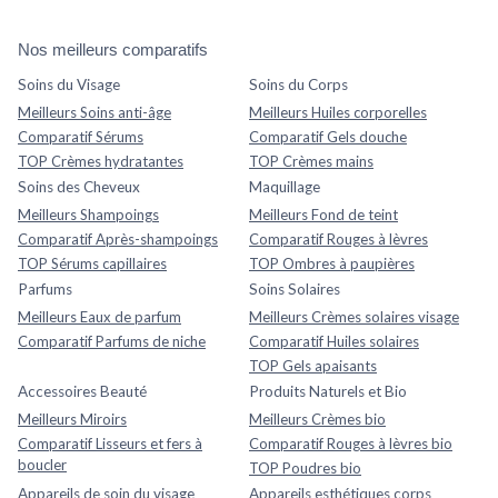
Nos meilleurs comparatifs
Soins du Visage
Soins du Corps
Meilleurs Soins anti-âge
Meilleurs Huiles corporelles
Comparatif Sérums
Comparatif Gels douche
TOP Crèmes hydratantes
TOP Crèmes mains
Soins des Cheveux
Maquillage
Meilleurs Shampoings
Meilleurs Fond de teint
Comparatif Après-shampoings
Comparatif Rouges à lèvres
TOP Sérums capillaires
TOP Ombres à paupières
Parfums
Soins Solaires
Meilleurs Eaux de parfum
Meilleurs Crèmes solaires visage
Comparatif Parfums de niche
Comparatif Huiles solaires
TOP Gels apaisants
Accessoires Beauté
Produits Naturels et Bio
Meilleurs Miroirs
Meilleurs Crèmes bio
Comparatif Lisseurs et fers à
Comparatif Rouges à lèvres bio
boucler
TOP Poudres bio
Appareils de soin du visage
Appareils esthétiques corps