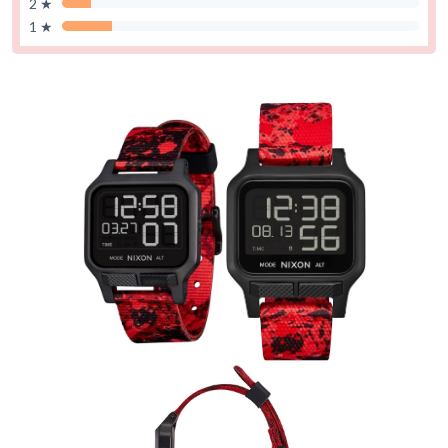
2 ★
1 ★