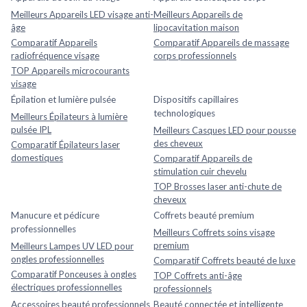
Meilleurs Appareils LED visage anti-
Meilleurs Appareils de
âge
lipocavitation maison
Comparatif Appareils
Comparatif Appareils de massage
radiofréquence visage
corps professionnels
TOP Appareils microcourants
visage
Épilation et lumière pulsée
Dispositifs capillaires
technologiques
Meilleurs Épilateurs à lumière
pulsée IPL
Meilleurs Casques LED pour pousse
des cheveux
Comparatif Épilateurs laser
domestiques
Comparatif Appareils de
stimulation cuir chevelu
TOP Brosses laser anti-chute de
cheveux
Manucure et pédicure
Coffrets beauté premium
professionnelles
Meilleurs Coffrets soins visage
premium
Meilleurs Lampes UV LED pour
ongles professionnelles
Comparatif Coffrets beauté de luxe
Comparatif Ponceuses à ongles
TOP Coffrets anti-âge
électriques professionnelles
professionnels
Accessoires beauté professionnels
Beauté connectée et intelligente