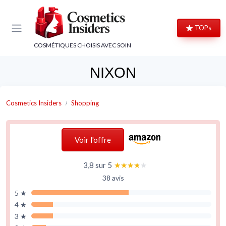
Panneau de gestion des cookies
TOPs
COSMÉTIQUES CHOISIS AVEC SOIN
NIXON
Cosmetics Insiders
Shopping
Voir l'offre
3,8 sur 5
★★★★★
★★★★★
38 avis
5 ★
4 ★
3 ★