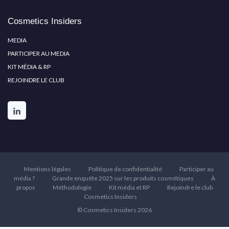
Cosmetics Insiders
MEDIA
PARTICIPER AU MEDIA
KIT MÉDIA & RP
REJOINDRE LE CLUB
Mentions légales
Politique de confidentialité
Participer au
média ?
Grande enquête 2025 sur les produits cosmétiques
À
propos
Méthodologie
Kit média et RP
Rejoindre le club
Cosmetics Insiders
© Cosmetics Insiders 2026