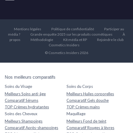
Mentions légales
Politique de confidentialité
Participer au
média ?
Grande enquête 2025 sur les produits cosmétiques
À
propos
Méthodologie
Kit média et RP
Rejoindre le club
Cosmetics Insiders
© Cosmetics Insiders 2026
Nos meilleurs comparatifs
Soins du Visage
Soins du Corps
Meilleurs Soins anti-âge
Meilleurs Huiles corporelles
Comparatif Sérums
Comparatif Gels douche
TOP Crèmes hydratantes
TOP Crèmes mains
Soins des Cheveux
Maquillage
Meilleurs Shampoings
Meilleurs Fond de teint
Comparatif Après-shampoings
Comparatif Rouges à lèvres