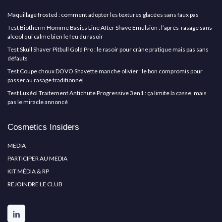
Maquillage frosted : comment adopter les textures glacées sans faux pas
Test Biotherm Homme Basics Line After Shave Emulsion : l’après-rasage sans
alcool qui calme bien le feu du rasoir
Test Skull Shaver Pitbull Gold Pro : le rasoir pour crâne pratique mais pas sans
défauts
Test Coupe choux DOVO Shavette manche olivier : le bon compromis pour
passer au rasage traditionnel
Test Luxéol Traitement Antichute Progressive 3en1 : ça limite la casse, mais
pas le miracle annoncé
Cosmetics Insiders
MEDIA
PARTICIPER AU MEDIA
KIT MÉDIA & RP
REJOINDRE LE CLUB