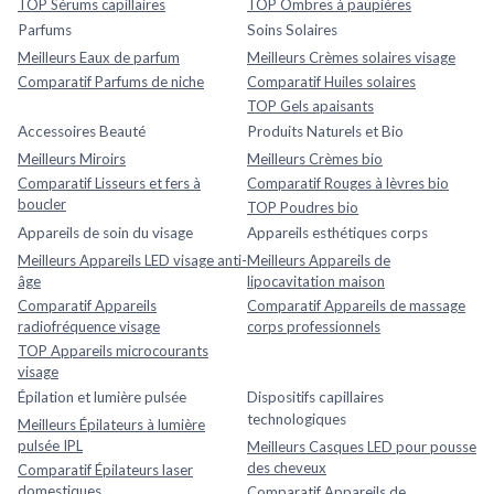
TOP Sérums capillaires
TOP Ombres à paupières
Parfums
Soins Solaires
Meilleurs Eaux de parfum
Meilleurs Crèmes solaires visage
Comparatif Parfums de niche
Comparatif Huiles solaires
TOP Gels apaisants
Accessoires Beauté
Produits Naturels et Bio
Meilleurs Miroirs
Meilleurs Crèmes bio
Comparatif Lisseurs et fers à
Comparatif Rouges à lèvres bio
boucler
TOP Poudres bio
Appareils de soin du visage
Appareils esthétiques corps
Meilleurs Appareils LED visage anti-
Meilleurs Appareils de
âge
lipocavitation maison
Comparatif Appareils
Comparatif Appareils de massage
radiofréquence visage
corps professionnels
TOP Appareils microcourants
visage
Épilation et lumière pulsée
Dispositifs capillaires
technologiques
Meilleurs Épilateurs à lumière
pulsée IPL
Meilleurs Casques LED pour pousse
des cheveux
Comparatif Épilateurs laser
domestiques
Comparatif Appareils de