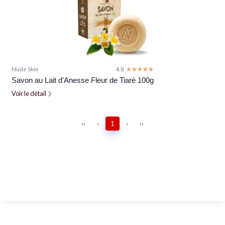
Nude Skin
4.8
☆☆☆☆☆
★★★★★
Savon au Lait d'Anesse Fleur de Tiaré 100g
Voir le détail
‹‹
‹
1
›
››