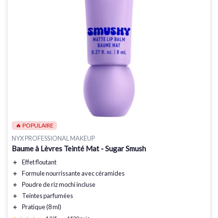
🔥 POPULAIRE
NYX PROFESSIONAL MAKEUP
Baume à Lèvres Teinté Mat - Sugar Smush
＋
Effet floutant
＋
Formule nourrissante
avec céramides
＋
Poudre de riz mochi
incluse
＋
Teintes parfumées
＋
Pratique
(8 ml)