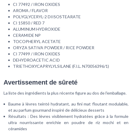
CI 77492 / IRON OXIDES
AROMA / FLAVOR
POLYGLYCERYL-2 DIISOSTEARATE
CI 15850 / RED 7
ALUMINUM HYDROXIDE
CERAMIDE NP
TOCOPHERYL ACETATE
ORYZA SATIVA POWDER / RICE POWDER
CI 77499 / IRON OXIDES
DEHYDROACETIC ACID
TRIETHOXYCAPRYLYLSILANE (F.I.L. N70056396/1)
Avertissement de sûreté
La liste des ingrédients la plus récente figure au dos de l'emballage.
Baume à lèvres teinté hydratant, au fini mat floutant modulable,
et au parfum gourmand inspiré de délicieux desserts
Résultats : Des lèvres visiblement hydratées grâce à la formule
ultra nourrissante enrichie en poudre de riz mochi et en
céramides