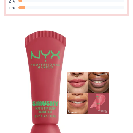
2 ★
1 ★