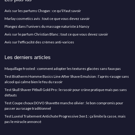
Avis sur les parfums Chogan : ce qu'il faut savoir
Marlay cosmetics avis : tout ce que vous devez savoir
Plongez dans l'univers du massage naturiste à Nancy
Avis sur le parfum Christian Blanc : tout ce que vous devez savoir
Avis sur l'efficacité des crèmes anti-varices
Les derniers articles
Maquillage frosted : comment adopter les textures glacées sans faux pas
Test Biotherm Homme Basics Line After Shave Emulsion : l’après-rasage sans
alcool qui calme bien le feu du rasoir
Test Skull Shaver Pitbull Gold Pro : le rasoir pour crâne pratique mais pas sans
défauts
Test Coupe choux DOVO Shavette manche olivier : le bon compromis pour
passer au rasage traditionnel
Test Luxéol Traitement Antichute Progressive 3en1 : ça limite la casse, mais
pas le miracle annoncé