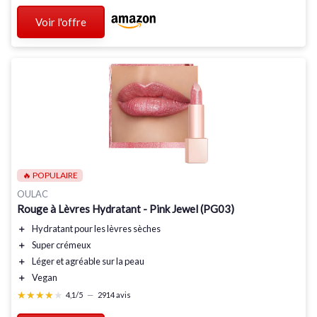
Voir l'offre
🔥 POPULAIRE
OULAC
Rouge à Lèvres Hydratant - Pink Jewel (PG03)
＋
Hydratant
pour les lèvres sèches
＋
Super crémeux
＋
Léger
et agréable sur la peau
＋
Vegan
★★★★★
★★★★★
4,1/5
—
2914 avis