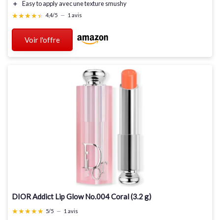
＋
Easy to apply
avec une texture smushy
★★★★★
★★★★★
4,4/5
—
1 avis
Voir l'offre
DIOR Addict Lip Glow No.004 Coral (3.2 g)
★★★★★
★★★★★
5/5
—
1 avis