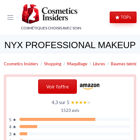
Panneau de gestion des cookies
TOPs
COSMÉTIQUES CHOISIS AVEC SOIN
NYX PROFESSIONAL MAKEUP
Cosmetics Insiders
Shopping
Maquillage
Lèvres
Baumes teintés
Voir l'offre
4,3 sur 5
★★★★★
★★★★★
1523 avis
5 ★
4 ★
3 ★