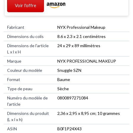
Voir l'offre
Fabricant
‎NYX Professional Makeup
Dimensions du colis
‎8.6 x 2.3 x 2.1 centimètres
Dimensions de l'article
‎24 x 29 x 89 millimètres
L x l x H
Marque
‎NYX PROFESSIONAL MAKEUP
Couleur du modèle
‎Snuggle SZN
Format
‎Baume
Type de peau
‎Sèche
Numéro du modèle de
‎0800897271084
l'article
Dimensions du produit
‎2,36 x 2,95 x 8,95 cm; 10 grammes
(L x l x h)
ASIN
‎B0F1P24X43