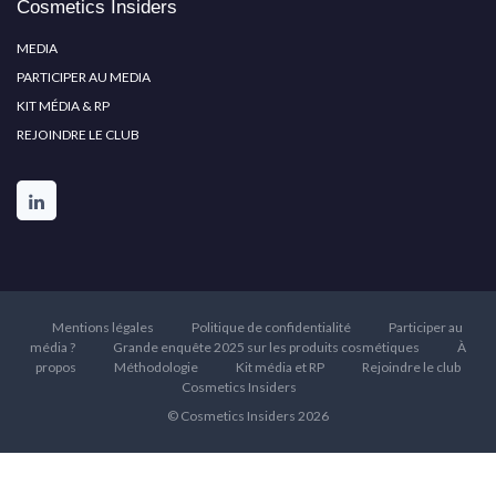
Cosmetics Insiders
MEDIA
PARTICIPER AU MEDIA
KIT MÉDIA & RP
REJOINDRE LE CLUB
Mentions légales
Politique de confidentialité
Participer au
média ?
Grande enquête 2025 sur les produits cosmétiques
À
propos
Méthodologie
Kit média et RP
Rejoindre le club
Cosmetics Insiders
© Cosmetics Insiders 2026