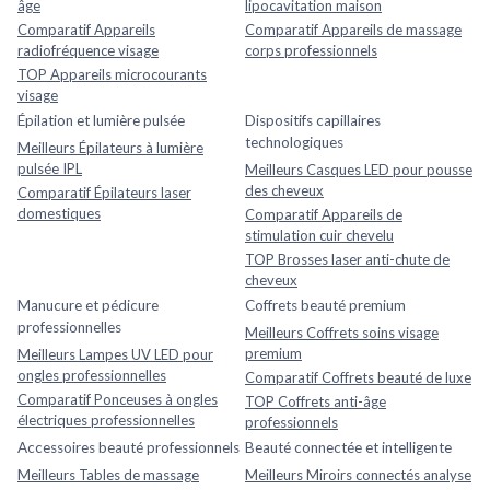
âge
lipocavitation maison
Comparatif Appareils
Comparatif Appareils de massage
radiofréquence visage
corps professionnels
TOP Appareils microcourants
visage
Épilation et lumière pulsée
Dispositifs capillaires
technologiques
Meilleurs Épilateurs à lumière
pulsée IPL
Meilleurs Casques LED pour pousse
des cheveux
Comparatif Épilateurs laser
domestiques
Comparatif Appareils de
stimulation cuir chevelu
TOP Brosses laser anti-chute de
cheveux
Manucure et pédicure
Coffrets beauté premium
professionnelles
Meilleurs Coffrets soins visage
premium
Meilleurs Lampes UV LED pour
ongles professionnelles
Comparatif Coffrets beauté de luxe
Comparatif Ponceuses à ongles
TOP Coffrets anti-âge
électriques professionnelles
professionnels
Accessoires beauté professionnels
Beauté connectée et intelligente
Meilleurs Tables de massage
Meilleurs Miroirs connectés analyse