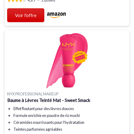
★★★★★
★★★★★
4,3/5
—
1520 avis
Voir l'offre
NYX PROFESSIONAL MAKEUP
Baume à Lèvres Teinté Mat - Sweet Smack
＋
Effet floutant
pour des lèvres douces
＋
Formule enrichie
en poudre de riz mochi
＋
Céramides nourrissants
pour l'hydratation
＋
Teintes parfumées
agréables