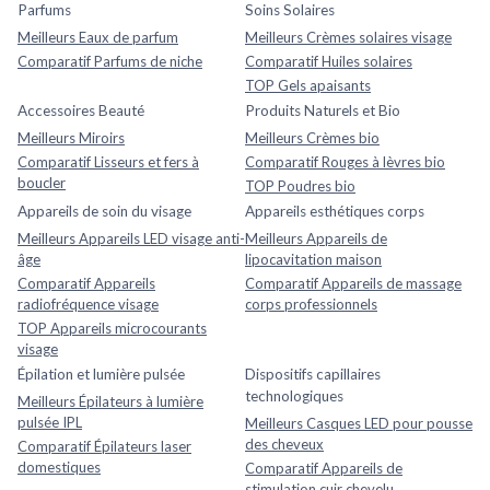
Parfums
Soins Solaires
Meilleurs Eaux de parfum
Meilleurs Crèmes solaires visage
Comparatif Parfums de niche
Comparatif Huiles solaires
TOP Gels apaisants
Accessoires Beauté
Produits Naturels et Bio
Meilleurs Miroirs
Meilleurs Crèmes bio
Comparatif Lisseurs et fers à
Comparatif Rouges à lèvres bio
boucler
TOP Poudres bio
Appareils de soin du visage
Appareils esthétiques corps
Meilleurs Appareils LED visage anti-
Meilleurs Appareils de
âge
lipocavitation maison
Comparatif Appareils
Comparatif Appareils de massage
radiofréquence visage
corps professionnels
TOP Appareils microcourants
visage
Épilation et lumière pulsée
Dispositifs capillaires
technologiques
Meilleurs Épilateurs à lumière
pulsée IPL
Meilleurs Casques LED pour pousse
des cheveux
Comparatif Épilateurs laser
domestiques
Comparatif Appareils de
stimulation cuir chevelu