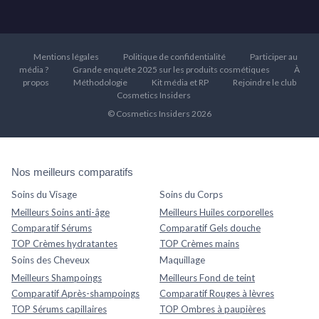
Mentions légales
Politique de confidentialité
Participer au
média ?
Grande enquête 2025 sur les produits cosmétiques
À
propos
Méthodologie
Kit média et RP
Rejoindre le club
Cosmetics Insiders
© Cosmetics Insiders 2026
Nos meilleurs comparatifs
Soins du Visage
Soins du Corps
Meilleurs Soins anti-âge
Meilleurs Huiles corporelles
Comparatif Sérums
Comparatif Gels douche
TOP Crèmes hydratantes
TOP Crèmes mains
Soins des Cheveux
Maquillage
Meilleurs Shampoings
Meilleurs Fond de teint
Comparatif Après-shampoings
Comparatif Rouges à lèvres
TOP Sérums capillaires
TOP Ombres à paupières