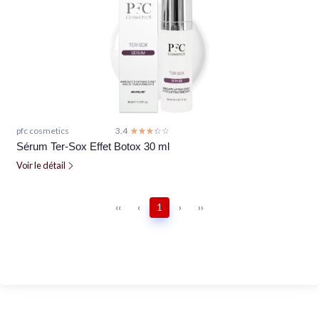
pfc cosmetics
3.4
☆☆☆☆☆
★★★★★
Sérum Ter-Sox Effet Botox 30 ml
Voir le détail
‹‹
‹
1
›
››