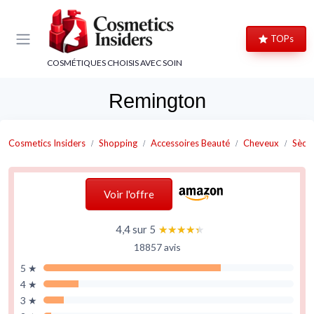
Panneau de gestion des cookies
TOPs
COSMÉTIQUES CHOISIS AVEC SOIN
Remington
Cosmetics Insiders
Shopping
Accessoires Beauté
Cheveux
Sèch
Voir l'offre
4,4 sur 5
★★★★★
★★★★★
18857 avis
5 ★
4 ★
3 ★