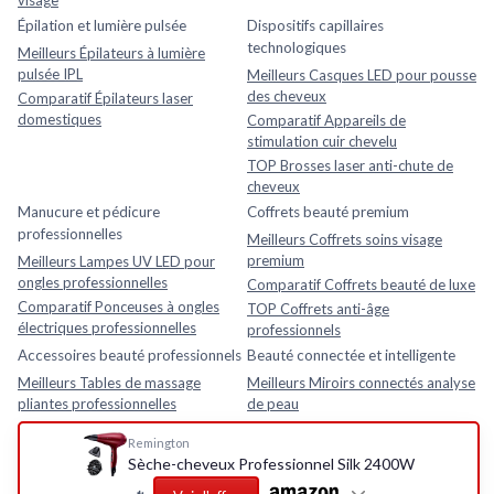
visage
Épilation et lumière pulsée
Dispositifs capillaires
technologiques
Meilleurs Épilateurs à lumière
pulsée IPL
Meilleurs Casques LED pour pousse
des cheveux
Comparatif Épilateurs laser
domestiques
Comparatif Appareils de
stimulation cuir chevelu
TOP Brosses laser anti-chute de
cheveux
Manucure et pédicure
Coffrets beauté premium
professionnelles
Meilleurs Coffrets soins visage
premium
Meilleurs Lampes UV LED pour
ongles professionnelles
Comparatif Coffrets beauté de luxe
Comparatif Ponceuses à ongles
TOP Coffrets anti-âge
électriques professionnelles
professionnels
Accessoires beauté professionnels
Beauté connectée et intelligente
Meilleurs Tables de massage
Meilleurs Miroirs connectés analyse
pliantes professionnelles
de peau
Comparatif Loupes esthétiques
Comparatif Analyseurs de peau
Remington
avec lampe LED
électroniques
Sèche-cheveux Professionnel Silk 2400W
TOP Fauteuils esthétiques
TOP Appareils beauté intelligents