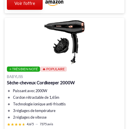
Voir l'offre
⭐ TRÈS BIEN NOTÉ
🔥 POPULAIRE
BABYLISS
Sèche-cheveux Cordkeeper 2000W
＋
Puissant avec
2000W
＋
Cordon rétractable de
1,65m
＋
Technologie ionique
anti-frisottis
＋
3 réglages de température
＋
2 réglages de vitesse
★★★★★
★★★★★
4,6/5
—
7375 avis