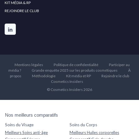
KIT MÉDIA & RP
REJOINDRE LE CLUB
Mentions légales
Politique de confidentialité
Participer au
média ?
Grande enquête 2025 sur les produits cosmétiques
À
propos
Méthodologie
Kit média et RP
Rejoindre le club
Cosmetics Insiders
© Cosmetics Insiders 2026
Nos meilleurs comparatifs
Soins du Visage
Soins du Corps
Meilleurs Soins anti-âge
Meilleurs Huiles corporelles