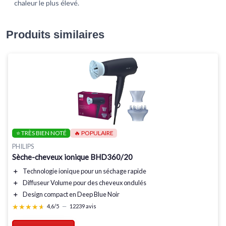
chaleur le plus élevé.
Produits similaires
⭐ TRÈS BIEN NOTÉ
🔥 POPULAIRE
PHILIPS
Sèche-cheveux ionique BHD360/20
＋
Technologie ionique
pour un séchage rapide
＋
Diffuseur Volume
pour des cheveux ondulés
＋
Design compact
en Deep Blue Noir
★★★★★
★★★★★
4,6/5
—
12239 avis