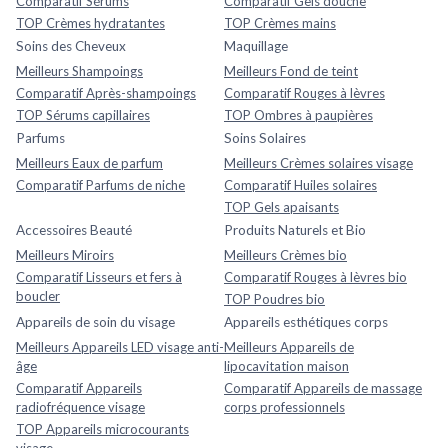
Comparatif Sérums
Comparatif Gels douche
TOP Crèmes hydratantes
TOP Crèmes mains
Soins des Cheveux
Maquillage
Meilleurs Shampoings
Meilleurs Fond de teint
Comparatif Après-shampoings
Comparatif Rouges à lèvres
TOP Sérums capillaires
TOP Ombres à paupières
Parfums
Soins Solaires
Meilleurs Eaux de parfum
Meilleurs Crèmes solaires visage
Comparatif Parfums de niche
Comparatif Huiles solaires
TOP Gels apaisants
Accessoires Beauté
Produits Naturels et Bio
Meilleurs Miroirs
Meilleurs Crèmes bio
Comparatif Lisseurs et fers à
Comparatif Rouges à lèvres bio
boucler
TOP Poudres bio
Appareils de soin du visage
Appareils esthétiques corps
Meilleurs Appareils LED visage anti-
Meilleurs Appareils de
âge
lipocavitation maison
Comparatif Appareils
Comparatif Appareils de massage
radiofréquence visage
corps professionnels
TOP Appareils microcourants