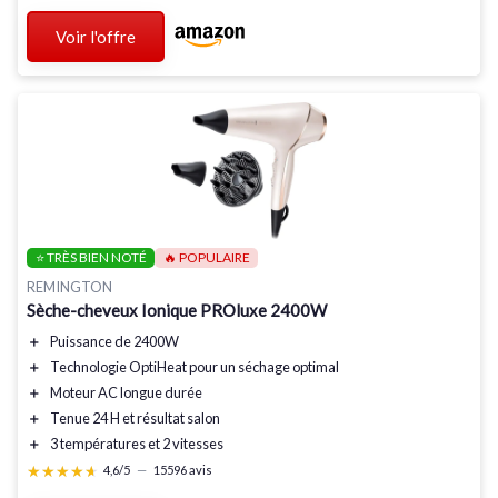
Voir l'offre
⭐ TRÈS BIEN NOTÉ
🔥 POPULAIRE
REMINGTON
Sèche-cheveux Ionique PROluxe 2400W
＋
Puissance de
2400W
＋
Technologie OptiHeat
pour un séchage optimal
＋
Moteur
AC longue durée
＋
Tenue
24 H
et résultat salon
＋
3 températures et 2 vitesses
★★★★★
★★★★★
4,6/5
—
15596 avis