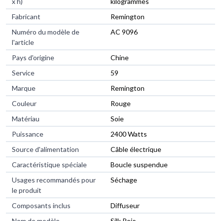
x h)
kilogrammes
Fabricant
Remington
Numéro du modèle de
AC 9096
l'article
Pays d'origine
Chine
Service
59
Marque
Remington
Couleur
Rouge
Matériau
Soie
Puissance
2400 Watts
Source d'alimentation
Câble électrique
Caractéristique spéciale
Boucle suspendue
Usages recommandés pour
Séchage
le produit
Composants inclus
Diffuseur
Nom de modèle
Silk Rojo