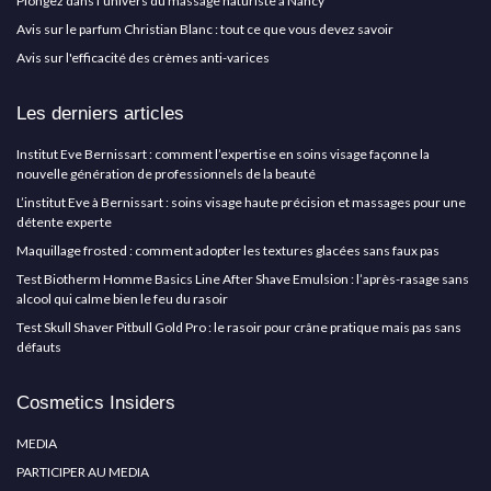
Plongez dans l'univers du massage naturiste à Nancy
Avis sur le parfum Christian Blanc : tout ce que vous devez savoir
Avis sur l'efficacité des crèmes anti-varices
Les derniers articles
Institut Eve Bernissart : comment l’expertise en soins visage façonne la
nouvelle génération de professionnels de la beauté
L’institut Eve à Bernissart : soins visage haute précision et massages pour une
détente experte
Maquillage frosted : comment adopter les textures glacées sans faux pas
Test Biotherm Homme Basics Line After Shave Emulsion : l’après-rasage sans
alcool qui calme bien le feu du rasoir
Test Skull Shaver Pitbull Gold Pro : le rasoir pour crâne pratique mais pas sans
défauts
Cosmetics Insiders
MEDIA
PARTICIPER AU MEDIA