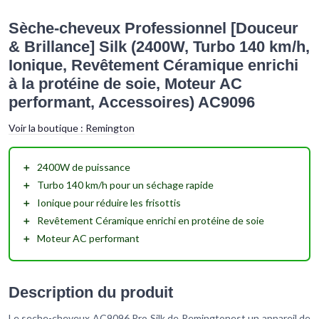
Sèche-cheveux Professionnel [Douceur
& Brillance] Silk (2400W, Turbo 140 km/h,
Ionique, Revêtement Céramique enrichi
à la protéine de soie, Moteur AC
performant, Accessoires) AC9096
Voir la boutique :
Remington
＋
2400W
de puissance
＋
Turbo 140 km/h
pour un séchage rapide
＋
Ionique
pour réduire les frisottis
＋
Revêtement Céramique
enrichi en protéine de soie
＋
Moteur AC performant
Description du produit
Le seche-cheveux AC9096 Pro Silk de Remingtonest un appareil de