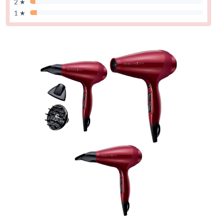
2 ★
1 ★