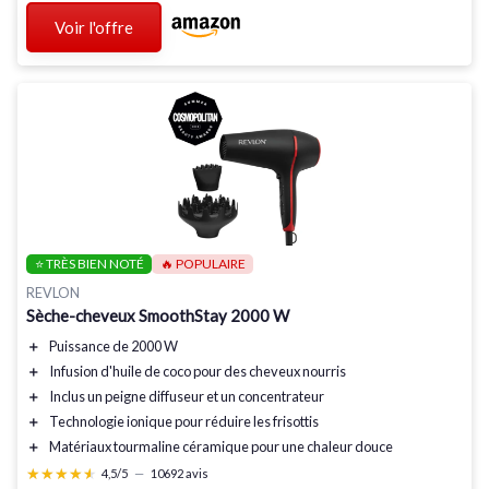
Voir l'offre
⭐ TRÈS BIEN NOTÉ
🔥 POPULAIRE
REVLON
Sèche-cheveux SmoothStay 2000 W
＋
Puissance de
2000 W
＋
Infusion d'huile de coco
pour des cheveux nourris
＋
Inclus un
peigne diffuseur
et un
concentrateur
＋
Technologie
ionique
pour réduire les frisottis
＋
Matériaux
tourmaline céramique
pour une chaleur douce
★★★★★
★★★★★
4,5/5
—
10692 avis