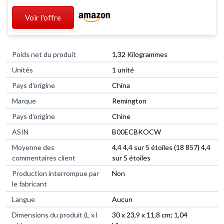
Voir l'offre
Poids net du produit
‎1,32 Kilogrammes
Unités
‎1 unité
Pays d'origine
‎China
Marque
‎Remington
Pays d'origine
‎Chine
ASIN
B00ECBKOCW
Moyenne des
4,4 4,4 sur 5 étoiles (18 857) 4,4
commentaires client
sur 5 étoiles
Production interrompue par
Non
le fabricant
Langue
Aucun
Dimensions du produit (L x l
30 x 23,9 x 11,8 cm; 1,04