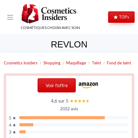
Panneau de gestion des cookies
TOPs
COSMÉTIQUES CHOISIS AVEC SOIN
REVLON
Cosmetics Insiders
Shopping
Maquillage
Teint
Fond de teint
Voir l'offre
4,6 sur 5
★★★★★
★★★★★
2032 avis
5 ★
4 ★
3 ★