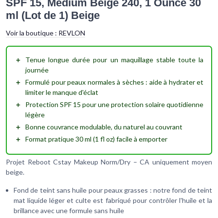
SPF 15, Medium Beige 240, 1 Ounce 30
ml (Lot de 1) Beige
Voir la boutique :
REVLON
＋
Tenue longue durée
pour un maquillage stable toute la
journée
＋
Formulé pour peaux normales à sèches
: aide à hydrater et
limiter le manque d'éclat
＋
Protection SPF 15
pour une protection solaire quotidienne
légère
＋
Bonne couvrance
modulable, du naturel au couvrant
＋
Format pratique 30 ml
(1 fl oz) facile à emporter
Projet Reboot Cstay Makeup Norm/Dry – CA uniquement moyen
beige.
Fond de teint sans huile pour peaux grasses : notre fond de teint
mat liquide léger et culte est fabriqué pour contrôler l'huile et la
brillance avec une formule sans huile