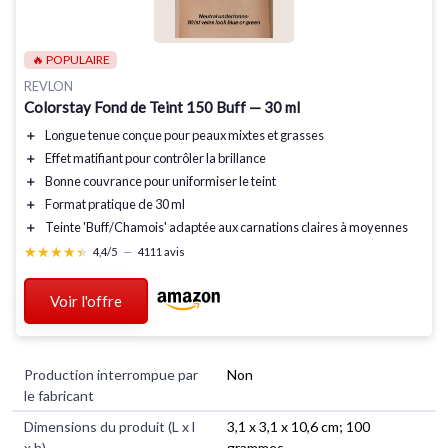
🔥 POPULAIRE
REVLON
Colorstay Fond de Teint 150 Buff — 30 ml
＋
Longue tenue
conçue pour peaux mixtes et grasses
＋
Effet
matifiant
pour contrôler la brillance
＋
Bonne couvrance pour uniformiser le teint
＋
Format pratique de 30 ml
＋
Teinte 'Buff/Chamois' adaptée aux carnations claires à moyennes
★★★★★
★★★★★
4,4/5
—
4111 avis
Voir l'offre
Production interrompue par
Non
le fabricant
Dimensions du produit (L x l
3,1 x 3,1 x 10,6 cm; 100
x h)
grammes