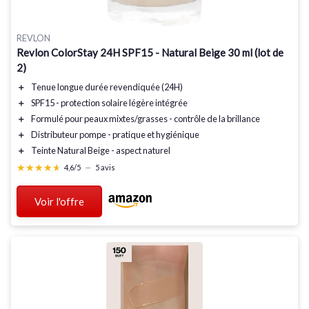
REVLON
Revlon ColorStay 24H SPF15 - Natural Beige 30 ml (lot de
2)
＋
Tenue longue durée
revendiquée (24H)
＋
SPF15 -
protection solaire
légère intégrée
＋
Formulé pour peaux mixtes/grasses -
contrôle de la brillance
＋
Distributeur pompe -
pratique
et hygiénique
＋
Teinte Natural Beige -
aspect naturel
★★★★★
★★★★★
4,6/5
—
5 avis
Voir l'offre