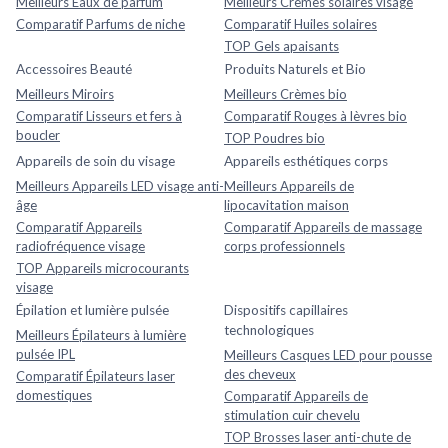
Meilleurs Eaux de parfum
Meilleurs Crèmes solaires visage
Comparatif Parfums de niche
Comparatif Huiles solaires
TOP Gels apaisants
Accessoires Beauté
Produits Naturels et Bio
Meilleurs Miroirs
Meilleurs Crèmes bio
Comparatif Lisseurs et fers à
Comparatif Rouges à lèvres bio
boucler
TOP Poudres bio
Appareils de soin du visage
Appareils esthétiques corps
Meilleurs Appareils LED visage anti-
Meilleurs Appareils de
âge
lipocavitation maison
Comparatif Appareils
Comparatif Appareils de massage
radiofréquence visage
corps professionnels
TOP Appareils microcourants
visage
Épilation et lumière pulsée
Dispositifs capillaires
technologiques
Meilleurs Épilateurs à lumière
pulsée IPL
Meilleurs Casques LED pour pousse
des cheveux
Comparatif Épilateurs laser
domestiques
Comparatif Appareils de
stimulation cuir chevelu
TOP Brosses laser anti-chute de