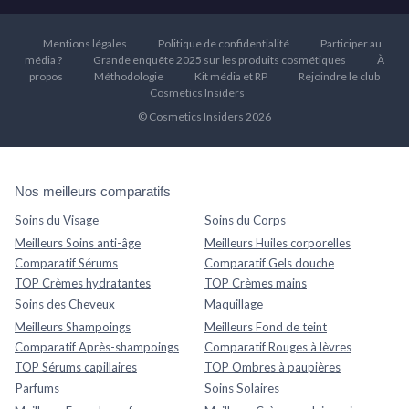
Mentions légales
Politique de confidentialité
Participer au
média ?
Grande enquête 2025 sur les produits cosmétiques
À
propos
Méthodologie
Kit média et RP
Rejoindre le club
Cosmetics Insiders
© Cosmetics Insiders 2026
Nos meilleurs comparatifs
Soins du Visage
Soins du Corps
Meilleurs Soins anti-âge
Meilleurs Huiles corporelles
Comparatif Sérums
Comparatif Gels douche
TOP Crèmes hydratantes
TOP Crèmes mains
Soins des Cheveux
Maquillage
Meilleurs Shampoings
Meilleurs Fond de teint
Comparatif Après-shampoings
Comparatif Rouges à lèvres
TOP Sérums capillaires
TOP Ombres à paupières
Parfums
Soins Solaires